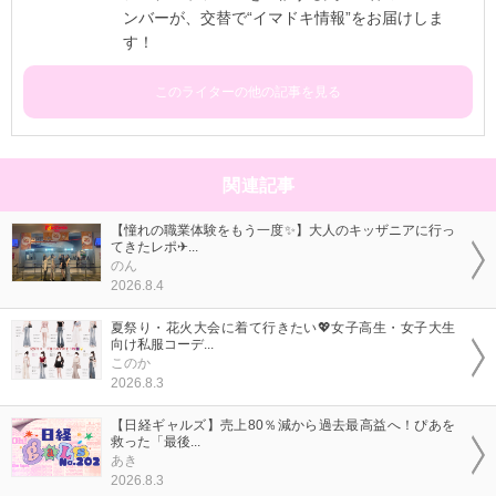
ンバーが、交替で“イマドキ情報”をお届けしま
す！
このライターの他の記事を見る
関連記事
【憧れの職業体験をもう一度✨】大人のキッザニアに行っ
てきたレポ✈...
のん
2026.8.4
夏祭り・花火大会に着て行きたい💖女子高生・女子大生
向け私服コーデ...
このか
2026.8.3
【日経ギャルズ】売上80％減から過去最高益へ！ぴあを
救った「最後...
あき
2026.8.3