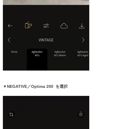
▼NEGATIVE／Optima 200 を選択