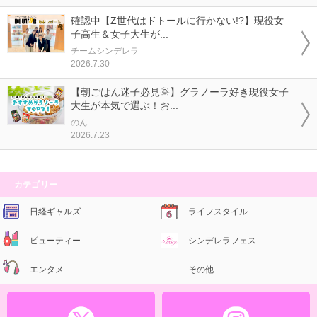
確認中【Z世代はドトールに行かない!?】現役女
子高生＆女子大生が...
チームシンデレラ
2026.7.30
【朝ごはん迷子必見🌞】グラノーラ好き現役女子
大生が本気で選ぶ！お...
のん
2026.7.23
カテゴリー
日経ギャルズ
ライフスタイル
ビューティー
シンデレラフェス
エンタメ
その他