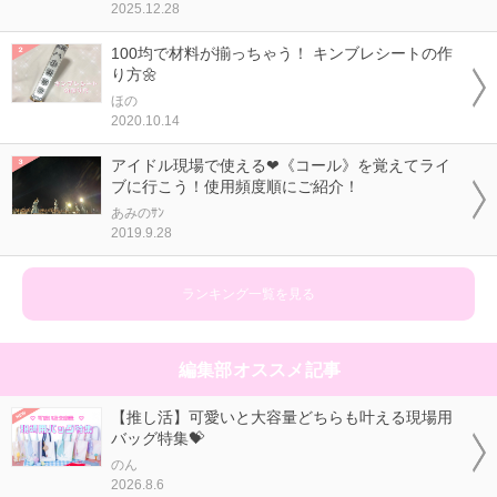
2025.12.28
100均で材料が揃っちゃう！ キンブレシートの作
り方🌼
ほの
2020.10.14
アイドル現場で使える❤《コール》を覚えてライ
ブに行こう！使用頻度順にご紹介！
あみのｻﾝ
2019.9.28
ランキング一覧を見る
編集部オススメ記事
【推し活】可愛いと大容量どちらも叶える現場用
バッグ特集💝
のん
2026.8.6