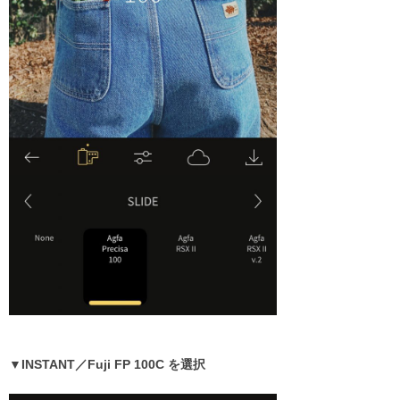
▼INSTANT／Fuji FP 100C を選択