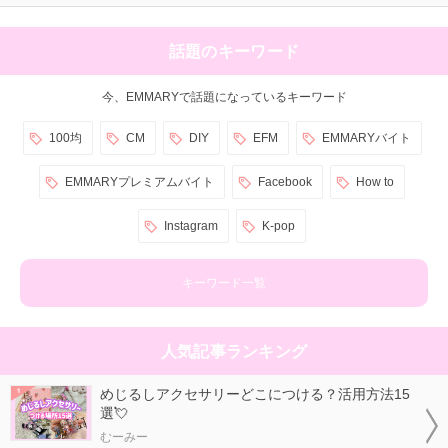
話題のキーワード
今、EMMARYで話題になっているキーワード
100均
CM
DIY
EFM
EMMARYバイト
EMMARYプレミアムバイト
Facebook
How to
Instagram
K-pop
キーワード一覧
人気記事ランキング
めじるしアクセサリーどこにつける？活用方法15
選💘
むーみー