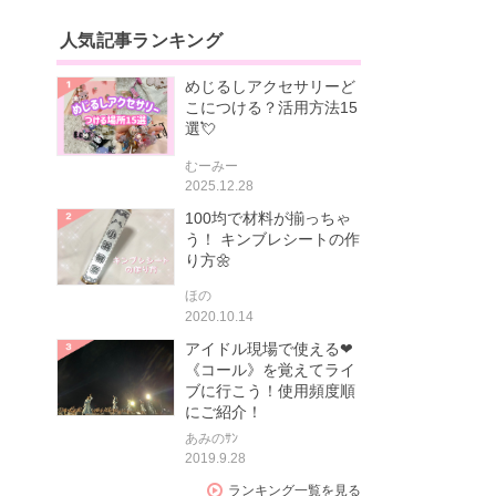
人気記事ランキング
めじるしアクセサリーど
こにつける？活用方法15
選💘
むーみー
2025.12.28
100均で材料が揃っちゃ
う！ キンブレシートの作
り方🌼
ほの
2020.10.14
アイドル現場で使える❤
《コール》を覚えてライ
ブに行こう！使用頻度順
にご紹介！
あみのｻﾝ
2019.9.28
ランキング一覧を見る