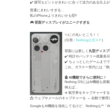
✔️ 接写もピントがきれいに合って迫力のある仕上が
普通にきれいすぎる…
私のiPhoneよりきれいかも🤯‼️
🎮 背面ディスプレイがユニークすぎる
👈この丸いところ！！
(引用：
Nothing公式ＨＰ
)
背面には新しく
丸型ディスプ
✔️ 時計やバッテリー残量表示
✔️ ちょっとしたゲームまでで
これ、ガラケー世代には「懐
🤖 AI機能でさらに便利に！
Nothing OSにはAI機能も搭
例えば…
✈️ 航空券をキャプチャーす
📩 ウェブやメールのキャプチャーを → 自動で整
GoogleもAI機能を強化してるけど、Nothingも*