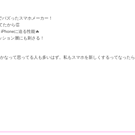
でバズったスマホメーカー！
てたから👏
 iPhoneに迫る性能🔥
ッション層にも刺さる！
ういいかなって思ってる人も多いはず。私もスマホを新しくするってなった