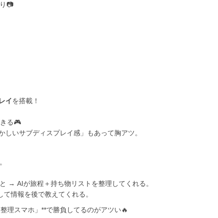
り📷
レイ
を搭載！
きる🎮
かしいサブディスプレイ感」もあって胸アツ。
載。
ると → AIが旅程＋持ち物リストを整理してくれる。
理して情報を後で教えてくれる。
*「AI整理スマホ」**で勝負してるのがアツい🔥