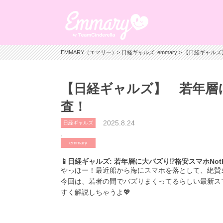
EMMARY（エマリー）
>
日経ギャルズ
,
emmary
> 【日経ギャルズ】
【日経ギャルズ】 若年層に大
査！
2025.8.24
日経ギャルズ
,
emmary
📱日経ギャルズ: 若年層に大バズり⁉️格安スマホNot
やっほー！最近船から海にスマホを落として、絶賛東京湾
今回は、若者の間でバズりまくってるらしい最新スマホ「
すく解説しちゃうよ💖