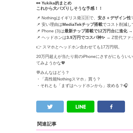
👀 Yukika的まとめ
これから大バズりしそうな予感！！
📌 Nothingはイギリス発🇬🇧で、
安さ＋デザイン性
📌 安い理由は
MediaTekチップ搭載
でコスト削減し
📌 Phone (3)は
最新チップ搭載で12万円台に進化
→
📌 ヘッドホンは
3.9万円でコスパ神✨
→ Z世代ファ
👉 スマホとヘッドホン合わせても17万円弱。
20万円超えが当たり前のiPhoneにさすがにも
てみようかな💖
💬みんなはどう？
・「高性能Nothingスマホ」買う？
・それとも「まずはヘッドホンから」攻める？🎧
関連記事