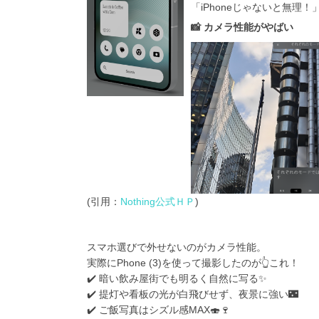
「iPhoneじゃないと無
📸 カメラ性能がやばい
(引用：
Nothing公式ＨＰ
)
スマホ選びで外せないのがカメラ性能。
実際にPhone (3)を使って撮影したのが👆これ！
✔️ 暗い飲み屋街でも明るく自然に写る✨
✔️ 提灯や看板の光が白飛びせず、夜景に強い🌃
✔️ ご飯写真はシズル感MAX🍣🍷