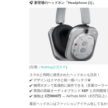
🎧 新登場のヘッドホン「Headphone (1)」
(引用：
Nothing公式ＨＰ
)
スマホと同時に発売されたヘッドホンも注目！
✔️ デザインはスマホと統一感バッチリ💎
✔️ 物理ボタンで直感的に操作できる（音量ローラ
✔️ 英国の高級オーディオブランド
KEF
と共同開発
✔️ 価格は
3万9800円
→ AirPods MAX（8万円以
最近ヘッドホンはファッションアイテム化してるから、N