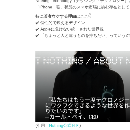
Nothing Technology（ナッシング・テクノ
「iPhone一強」状態のスマホ市場に挑む存在とし
特に
若者ウケする理由
はここ👇
✔️ 個性的で映えるデザイン
✔️ Appleに負けない統一された世界観
✔️ 「ちょっと人と違うものを持ちたい」っていう
(引用：
Nothing公式ＨＰ
)