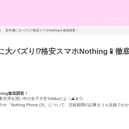
カテゴリー
人気記事ランキ
 若年層に大バズり⁉️格安スマホNothing📱徹底調査！
バズり⁉️格安スマホNothing📱徹
hing徹底調査！
を漂い中の女子大生Yukikaだよ！🌊📱💦
Nothing Phone (3)」について、日経新聞の記事をうち目線でわ