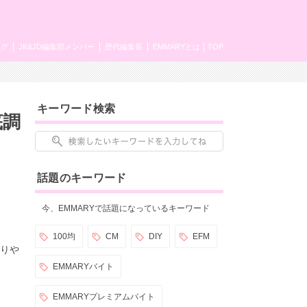
ング
JK&JD編集部メンバー
歴代編集長
EMMARYとは
TOP
キーワード検索
底調
話題のキーワード
今、EMMARYで話題になっているキーワード
100均
CM
DIY
EFM
かりや
EMMARYバイト
EMMARYプレミアムバイト