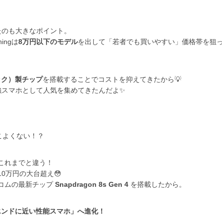
きたのも大きなポイント。
ingは
8万円以下のモデル
を出して「若者でも買いやすい」価格帯を狙
テック）製チップ
を搭載することでコストを抑えてきたから💡
強スマホとして人気を集めてきたんだよ✨
こよくない！？
」はこれまでと違う！
10万円の大台超え😳
ルコムの最新チップ
Snapdragon 8s Gen 4
を搭載したから。
エンドに近い性能スマホ」へ進化！