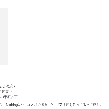
ーとか最高）
で音質◎
上）の半額以下！
othingは**「コスパで勝負」**してZ世代を狙ってるって感じ。