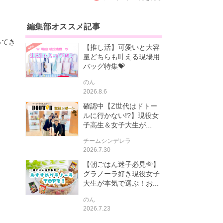
編集部オススメ記事
ってき
【推し活】可愛いと大容
量どちらも叶える現場用
バッグ特集💝
のん
2026.8.6
確認中【Z世代はドトー
ルに行かない!?】現役女
子高生＆女子大生が...
チームシンデレラ
2026.7.30
【朝ごはん迷子必見🌞】
グラノーラ好き現役女子
大生が本気で選ぶ！お...
のん
2026.7.23