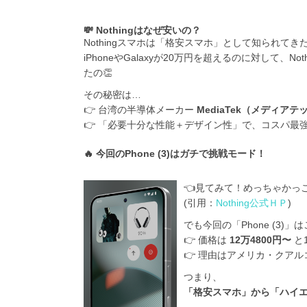
💸 Nothingはなぜ安いの？
Nothingスマホは「格安スマホ」として知られて
iPhoneやGalaxyが20万円を超えるのに対して、Noth
たの👏
その秘密は…
👉 台湾の半導体メーカー
MediaTek（メディア
👉 「必要十分な性能＋デザイン性」で、コスパ最
🔥 今回のPhone (3)はガチで挑戦モード！
👈見てみて！めっちゃかっ
(引用：
Nothing公式ＨＰ
)
でも今回の「Phone (3)
👉 価格は
12万4800円〜
と
👉 理由はアメリカ・クア
つまり、
「格安スマホ」から「ハイ