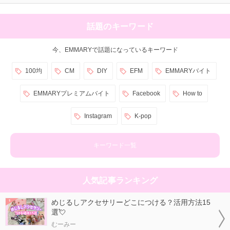
話題のキーワード
今、EMMARYで話題になっているキーワード
100均
CM
DIY
EFM
EMMARYバイト
EMMARYプレミアムバイト
Facebook
How to
Instagram
K-pop
キーワード一覧
人気記事ランキング
めじるしアクセサリーどこにつける？活用方法15
選💘
むーみー