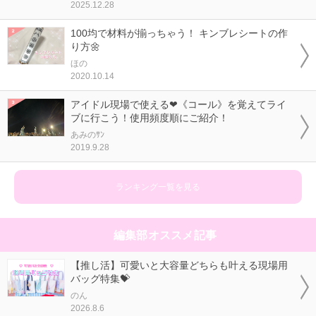
2025.12.28
100均で材料が揃っちゃう！ キンブレシートの作
り方🌼
ほの
2020.10.14
アイドル現場で使える❤《コール》を覚えてライ
ブに行こう！使用頻度順にご紹介！
あみのｻﾝ
2019.9.28
ランキング一覧を見る
編集部オススメ記事
【推し活】可愛いと大容量どちらも叶える現場用
バッグ特集💝
のん
2026.8.6