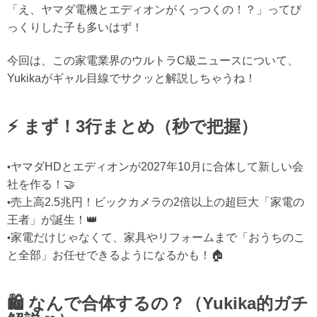
「え、ヤマダ電機とエディオンがくっつくの！？」ってび
っくりした子も多いはず！
今回は、この家電業界のウルトラC級ニュースについて、
Yukikaがギャル目線でサクッと解説しちゃうね！
⚡️ まず！3行まとめ（秒で把握）
ヤマダHDとエディオンが2027年10月に合体して新しい会
•
社を作る！
🤝
売上高2.5兆円！ビックカメラの2倍以上の超巨大「家電の
•
王者」が誕生！
👑
家電だけじゃなくて、家具やリフォームまで「おうちのこ
•
と全部」お任せできるようになるかも！
🏠
🛍 なんで合体するの？（Yukika的ガチ