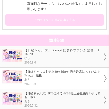
真面目なテーマも、ちゃんとゆるく。よろしくお
願いします！
このライターの他の記事を見る
関連記事
【日経ギャルズ】Disney+に無料プランが登場！？
TikTok...
ゆう
2026.8.6
【日経ギャルズ】売上80％減から過去最高益へ！ぴあを
救った「最後...
あき
2026.8.3
【日経ギャルズ】BTS復帰でHYBE売上過去最高！それで
も「ポス...
あき
2026.7.31