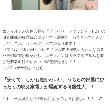
エディオンの久保会長が「プライベートブランド（PB）の
研究開発が経営統合によって一層進む」って言ってたんだ
けど、これ、うちらにとってかなり重要！
ヤマダは「10万円くらいのドラム式洗濯機」みたいな
コス
パ最強家電
が得意だし、エディオンは
カラフルで丸みを帯
びた若者向けのかわいい家電
が得意なの！
この2つが合わさったら…
「安くて、しかも超かわいい、うちらの部屋にぴ
ったりの映え家電」
が爆誕する可能性大！！
これ、一人暮らしのZ世代にとっては神すぎない！？🥺💕