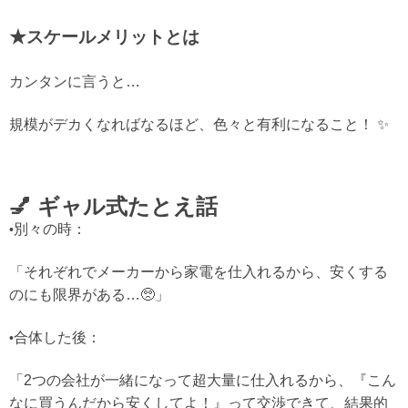
★スケールメリットとは
カンタンに言うと…
規模がデカくなればなるほど、色々と有利になること！
✨
💅 ギャル式たとえ話
別々の時：
•
「それぞれでメーカーから家電を仕入れるから、安くする
のにも限界がある…🥺」
合体した後：
•
「2つの会社が一緒になって
超大量に仕入れる
から、『こん
なに買うんだから安くしてよ！』って交渉できて、結果的