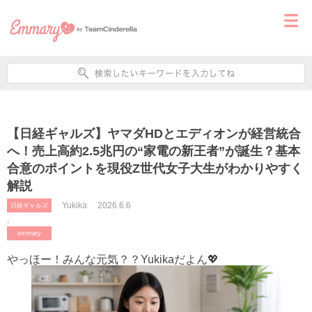
【日経ギャルズ】ヤマダHDとエディオンが経営統合
へ！売上高約2.5兆円の“家電の新王者”が誕生？基本
合意のポイントを現役Z世代女子大生がわかりやすく
解説
Yukika
2026.6.6
日経ギャルズ
,
emmary
やっほー！みんな元気？？Yukikaだよん💖