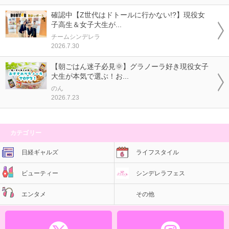
確認中【Z世代はドトールに行かない!?】現役女
子高生＆女子大生が...
チームシンデレラ
2026.7.30
【朝ごはん迷子必見🌞】グラノーラ好き現役女子
大生が本気で選ぶ！お...
のん
2026.7.23
カテゴリー
日経ギャルズ
ライフスタイル
ビューティー
シンデレラフェス
エンタメ
その他