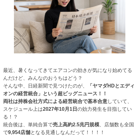
最近、暑くなってきてエアコンの効きが気になり始めてる
んだけど、みんなのおうちはどう？
そんな中、日経新聞で見つけたのが、
「ヤマダHDとエディ
オンの経営統合」という超ビッグニュース！！
両社は持株会社方式による経営統合で基本合意
していて、
スケジュール上は
2027年10月1日
の効力発生を目指してい
る！？
統合後は、単純合算で
売上高約2.5兆円規模
、店舗数も全国
で
9,954店舗
となる見通しなんだって！！！！