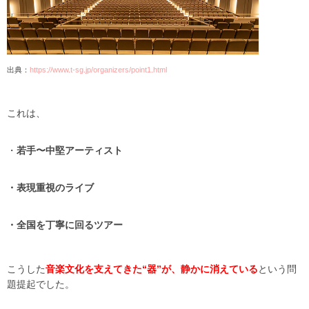
出典：
https://www.t-sg.jp/organizers/point1.html
これは、
・
若手〜中堅アーティスト
・表現重視のライブ
・全国を丁寧に回るツアー
こうした
音楽文化を支えてきた“器”が、
静かに消えている
という問
題提起でした。