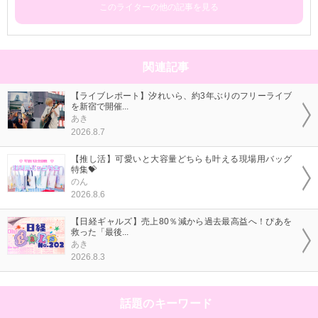
このライターの他の記事を見る
関連記事
【ライブレポート】汐れいら、約3年ぶりのフリーライブ
を新宿で開催...
あき
2026.8.7
【推し活】可愛いと大容量どちらも叶える現場用バッグ
特集💝
のん
2026.8.6
【日経ギャルズ】売上80％減から過去最高益へ！ぴあを
救った「最後...
あき
2026.8.3
話題のキーワード