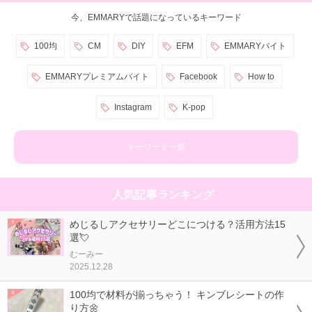
今、EMMARYで話題になっているキーワード
100均
CM
DIY
EFM
EMMARYバイト
EMMARYプレミアムバイト
Facebook
How to
Instagram
K-pop
キーワード一覧
人気記事ランキング
めじるしアクセサリーどこにつける？活用方法15
選💘
むーみー
2025.12.28
100均で材料が揃っちゃう！ キンブレシートの作
り方🌼