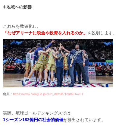
➕地域への影響
これらを数値化し、
「なぜアリーナに税金や投資を入れるのか」
を説明します。
出典：
https://www.bleague.jp/club_detail/?TeamID=701
実際、琉球ゴールデンキングスでは
1シーズン182億円の社会的価値
が算出されています。