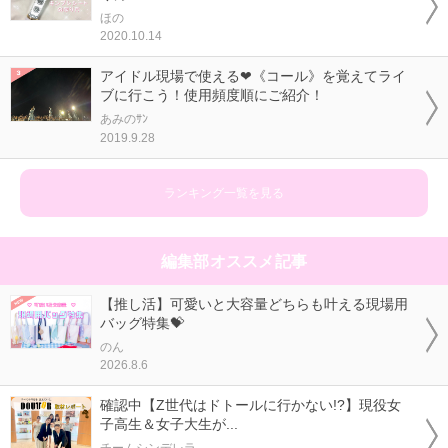
ほの
2020.10.14
アイドル現場で使える❤《コール》を覚えてライ
ブに行こう！使用頻度順にご紹介！
あみのｻﾝ
2019.9.28
ランキング一覧を見る
編集部オススメ記事
【推し活】可愛いと大容量どちらも叶える現場用
バッグ特集💝
のん
2026.8.6
確認中【Z世代はドトールに行かない!?】現役女
子高生＆女子大生が...
チームシンデレラ