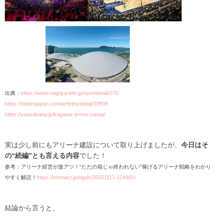
出典：
https://www.nagoya-info.jp/spot/detail/275/
https://forbesjapan.com/articles/detail/39839
https://yousakana.jp/kagawa-arena-sanaa/
実は少し前にもアリーナ建設について取り上げましたが、
今日はそ
の“続編”とも言える内容
でした！
参考：アリーナ経営が激アツ！“ただの箱じゃ終われない”稼げるアリーナ戦略をわかり
やすく解説！
https://emmary.jp/ngals/20251117-124481/
結論から言うと、