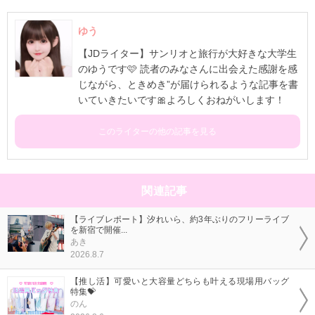
ゆう
【JDライター】サンリオと旅行が大好きな大学生
のゆうです🩷 読者のみなさんに出会えた感謝を感
じながら、ときめき”が届けられるような記事を書
いていきたいです🎀よろしくおねがいします！
このライターの他の記事を見る
関連記事
【ライブレポート】汐れいら、約3年ぶりのフリーライブ
を新宿で開催...
あき
2026.8.7
【推し活】可愛いと大容量どちらも叶える現場用バッグ
特集💝
のん