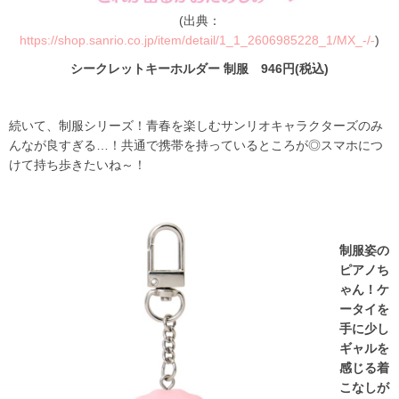
(出典：
https://shop.sanrio.co.jp/item/detail/1_1_2606985228_1/MX_-/-
)
シークレットキーホルダー 制服 946円(税込)
続いて、制服シリーズ！青春を楽しむサンリオキャラクターズのみ
んなが良すぎる…！共通で携帯を持っているところが◎スマホにつ
けて持ち歩きたいね～！
制服姿の
ピアノち
ゃん！ケ
ータイを
手に少し
ギャルを
感じる着
こなしが