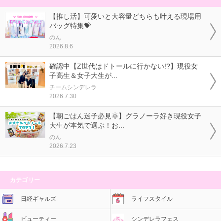
【推し活】可愛いと大容量どちらも叶える現場用
バッグ特集💝
のん
2026.8.6
確認中【Z世代はドトールに行かない!?】現役女
子高生＆女子大生が...
チームシンデレラ
2026.7.30
【朝ごはん迷子必見🌞】グラノーラ好き現役女子
大生が本気で選ぶ！お...
のん
2026.7.23
カテゴリー
日経ギャルズ
ライフスタイル
ビューティー
シンデレラフェス