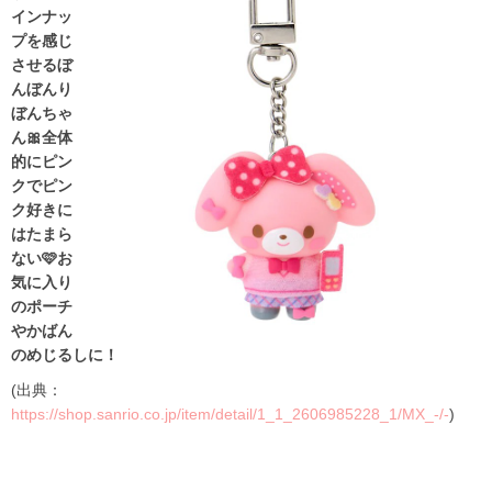
インナッ
プを感じ
させるぼ
んぼんり
ぼんちゃ
ん🎀全体
的にピン
クでピン
ク好きに
はたまら
ない🩷お
気に入り
のポーチ
やかばん
のめじるしに！
(出典：
https://shop.sanrio.co.jp/item/detail/1_1_2606985228_1/MX_-/-
)