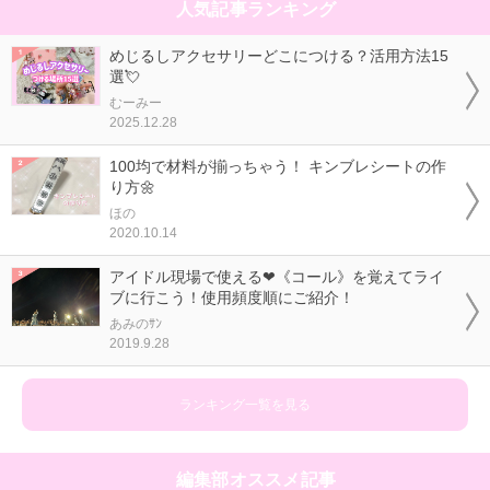
人気記事ランキング
めじるしアクセサリーどこにつける？活用方法15
選💘
むーみー
2025.12.28
100均で材料が揃っちゃう！ キンブレシートの作
り方🌼
ほの
2020.10.14
アイドル現場で使える❤《コール》を覚えてライ
ブに行こう！使用頻度順にご紹介！
あみのｻﾝ
2019.9.28
ランキング一覧を見る
編集部オススメ記事