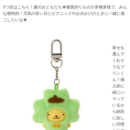
3つ目はこちら！森のおともだち🍄被医的りものが多種多様で、みん
な個性的！天気の良い日にピクニックやお出かけのときに一緒に過
ごしたいな🍀
幸せを
運んで
くれそ
うなプ
リンく
ん！個
人的に
緑にハ
マって
いるか
ら絶対
に欲し
い🥺埋