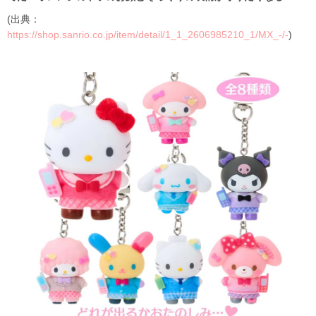
(出典：
https://shop.sanrio.co.jp/item/detail/1_1_2606985210_1/MX_-/-
)