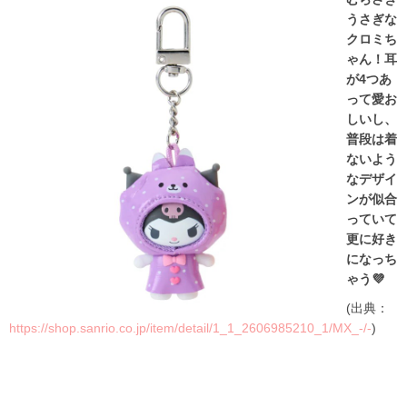
うさぎな
クロミち
ゃん！耳
が4つあ
って愛お
しいし、
普段は着
ないよう
なデザイ
ンが似合
っていて
更に好き
になっち
ゃう💜
(出典：
https://shop.sanrio.co.jp/item/detail/1_1_2606985210_1/MX_-/-
)