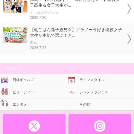
子高生＆女子大生が...
チームシンデレラ
2026.7.30
【朝ごはん迷子必見🌞】グラノーラ好き現役女子
大生が本気で選ぶ！お...
のん
2026.7.23
カテゴリー
日経ギャルズ
ライフスタイル
ビューティー
シンデレラフェス
エンタメ
その他