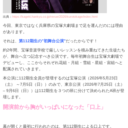
出典：
https://kageki.hankyu.co.jp/revue/2026/kurotokage/index.html
今回、東京ではなく兵庫県の宝塚大劇場まで足を運んだのには理由
があります。
それは、
第112期生の”初舞台公演”
だったからです！
約2年間、宝塚音楽学校で厳しいレッスンを積み重ねてきた生徒たち
が、舞台へ立つ記念すべき公演です。毎年初舞台生は宝塚大劇場で
デビューし、ここからそれぞれ花組・月組・雪組・星組・宙組へと
配属されていきます。
本公演に112期生全員が登壇するのは宝塚公演（2026年5月23日
（土） ～7月5日（日））のみで、東京公演（2026年7月25日（土）
– 9月6日（日））は112期生を３つの班に分けて決められたA班が登
壇します。
開演前から胸がいっぱいになった「口上」
幕が開くと最初に行われたのは、第112期生による口上です。