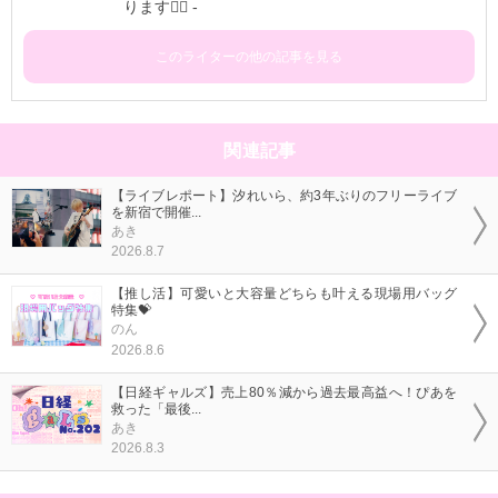
ります✊🏻 -
このライターの他の記事を見る
関連記事
【ライブレポート】汐れいら、約3年ぶりのフリーライブ
を新宿で開催...
あき
2026.8.7
【推し活】可愛いと大容量どちらも叶える現場用バッグ
特集💝
のん
2026.8.6
【日経ギャルズ】売上80％減から過去最高益へ！ぴあを
救った「最後...
あき
2026.8.3