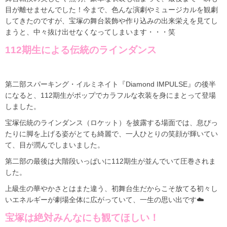
目が離せませんでした！今まで、色んな演劇やミュージカルを観劇
してきたのですが、宝塚の舞台装飾や作り込みの出来栄えを見てし
まうと、中々抜け出せなくなってしまいます・・・笑
112期生による伝統のラインダンス
第二部スパーキング・イルミネイト『Diamond IMPULSE』の後半
になると、112期生がポップでカラフルな衣装を身にまとって登場
しました。
宝塚伝統のラインダンス（ロケット）を披露する場面では、息ぴっ
たりに脚を上げる姿がとても綺麗で、一人ひとりの笑顔が輝いてい
て、目が潤んでしまいました。
第二部の最後は大階段いっぱいに112期生が並んでいて圧巻されま
した。
上級生の華やかさとはまた違う、初舞台生だからこそ放てる初々し
いエネルギーが劇場全体に広がっていて、一生の思い出です☁️
宝塚は絶対みんなにも観てほしい！