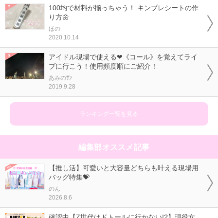
100均で材料が揃っちゃう！ キンブレシートの作
り方🌼
ほの
2020.10.14
アイドル現場で使える❤《コール》を覚えてライ
ブに行こう！使用頻度順にご紹介！
あみのｻﾝ
2019.9.28
ランキング一覧を見る
編集部オススメ記事
【推し活】可愛いと大容量どちらも叶える現場用
バッグ特集💝
のん
2026.8.6
確認中【Z世代はドトールに行かない!?】現役女