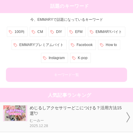
話題のキーワード
今、EMMARYで話題になっているキーワード
100均
CM
DIY
EFM
EMMARYバイト
EMMARYプレミアムバイト
Facebook
How to
Instagram
K-pop
キーワード一覧
人気記事ランキング
めじるしアクセサリーどこにつける？活用方法15
選💘
むーみー
2025.12.28