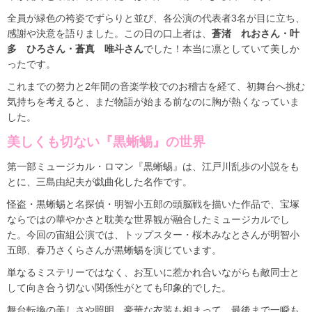
全員が緑色の袴姿でずらりと並び、各公演の代表者3名が目に立ち、
感謝や決意を語りました。この日の口上者は、
蒼渚 れおさん・叶
多 ひろさん・蒼真 唯斗さん
でした！本当に凛としていて美しか
ったです。
これまでの努力と2年間の音楽学校でのお稽古を経て、初舞台へ挑む
気持ちを考えると、まだ物語が始まる前なのに胸が熱くなっていま
した。
美しくも切ない『黒蜥蜴』の世界
第一部ミュージカル・ロマン『黒蜥蜴』は、江戸川乱歩の小説をも
とに、三島由紀夫が戯曲化した名作です。
怪盗・黒蜥蜴と名探偵・明智小五郎の頭脳戦を描いた作品で、宝塚
ならではの華やかさと耽美な世界観が融合したミュージカルでし
た。今回の宙組公演では、トップスター・桜木みなとさんが明智小
五郎、春乃さくらさんが黒蜥蜴を演じています。
単なるミステリーではなく、お互いに惹かれ合いながらも敵同士と
して向き合う切ない関係性がとても印象的でした。
舞台転換の美しさや照明、豪華な衣装も相まって、最後まで一瞬も