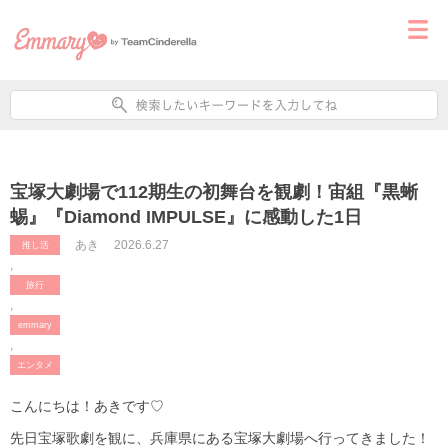
宝塚大劇場で112期生の初舞台を観劇！宙組『黒蜥
蜴』『Diamond IMPULSE』に感動した1日
あき
2026.6.27
推し活
,
旅行
,
emmary
,
エンタメ
こんにちは！あきです♡
先日宝塚歌劇を観に、兵庫県にある宝塚大劇場へ行ってきました！