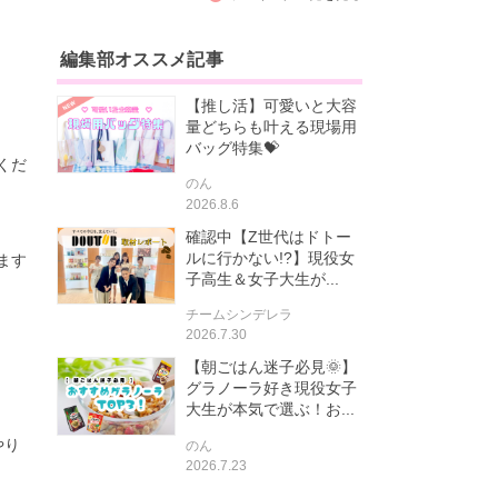
編集部オススメ記事
【推し活】可愛いと大容
量どちらも叶える現場用
バッグ特集💝
くだ
のん
2026.8.6
確認中【Z世代はドトー
ルに行かない!?】現役女
ます
子高生＆女子大生が...
チームシンデレラ
2026.7.30
【朝ごはん迷子必見🌞】
グラノーラ好き現役女子
大生が本気で選ぶ！お...
やり
のん
2026.7.23