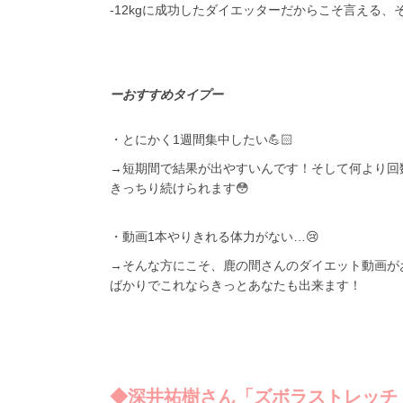
-12kgに成功したダイエッターだからこそ言える、
ーおすすめタイプー
・とにかく1週間集中したい💪🏻
→短期間で結果が出やすいんです！そして何より回
きっちり続けられます😳
・動画1本やりきれる体力がない…😢
→そんな方にこそ、鹿の間さんのダイエット動画が
ばかりでこれならきっとあなたも出来ます！
◆深井祐樹さん「ズボラストレッチ