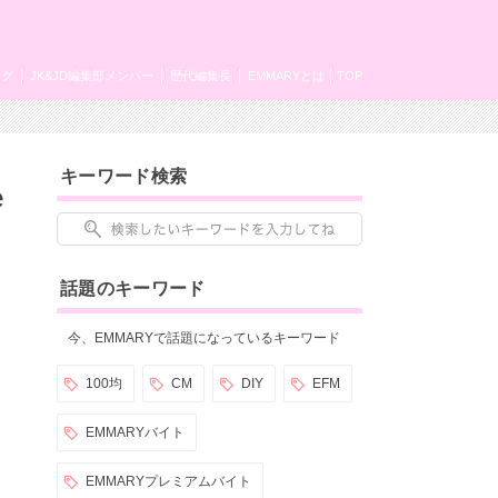
ング
JK&JD編集部メンバー
歴代編集長
EMMARYとは
TOP
キーワード検索
e
話題のキーワード
今、EMMARYで話題になっているキーワード
100均
CM
DIY
EFM
EMMARYバイト
EMMARYプレミアムバイト