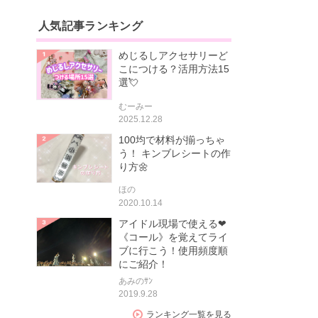
人気記事ランキング
めじるしアクセサリーど
こにつける？活用方法15
選💘
むーみー
2025.12.28
100均で材料が揃っちゃ
う！ キンブレシートの作
り方🌼
ほの
2020.10.14
アイドル現場で使える❤
《コール》を覚えてライ
ブに行こう！使用頻度順
にご紹介！
あみのｻﾝ
2019.9.28
ランキング一覧を見る