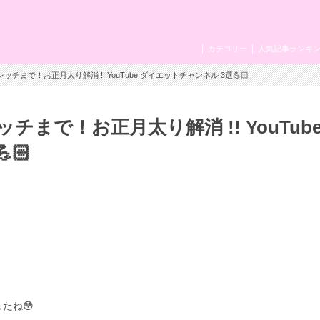
カテゴリー
人気記事ランキ
チまで！お正月太り解消 !! YouTube ダイエットチャンネル 3選💪🏻
まで！お正月太り解消 !! YouTub
🏻
たね😳