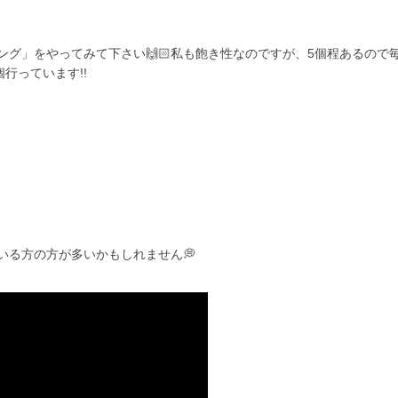
グ」をやってみて下さい🙌🏻私も飽き性なのですが、5個程あるので
行っています!!
いる方の方が多いかもしれません💭