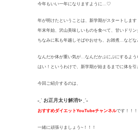
今年もいい一年になりますように…♡
年が明けたということは、新学期がスタートします
年末年始、沢山美味しいものを食べて、甘いドリン
ちなみに私も年越しそばやおせち、お雑煮…などなど
なんだか体が重い気が…なんだかぷにぷにするよう
はい！というわけで、新学期が始まるまでに体を引き
今回ご紹介するのは、
˗ˏˋ お正月太り解消✨ ˎˊ˗
おすすめダイエットYouTubeチャンネル
です！！！
一緒に頑張りましょう~！！！