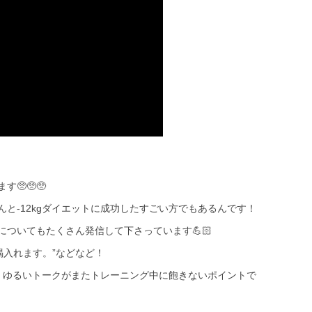
🥺🥺🥺
と-12kgダイエットに成功したすごい方でもあるんです！
ついてもたくさん発信して下さっています💪🏻
喝入れます。”などなど！
、ゆるいトークがまたトレーニング中に飽きないポイントで