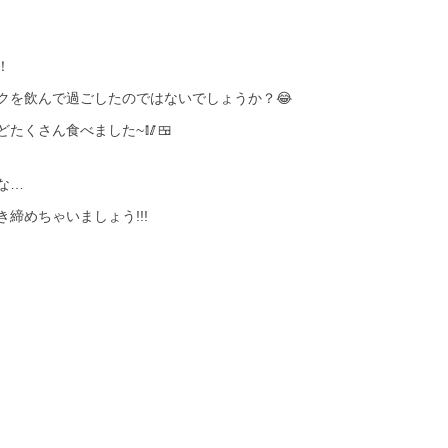
！
クを飲んで過ごしたのではないでしょうか？😂
たくさん食べました~🥢🍱
な…
締めちゃいましょう!!!