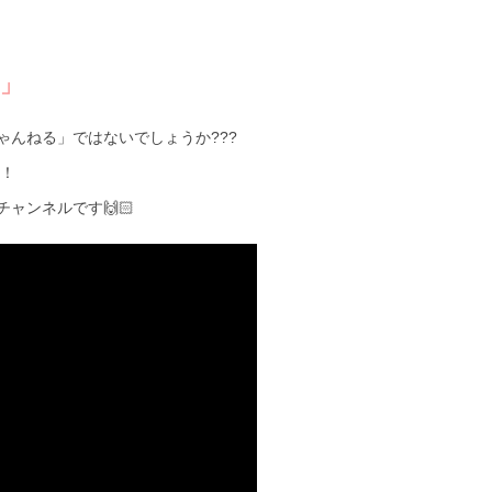
る」
んねる」ではないでしょうか???
人！
ャンネルです🙌🏻