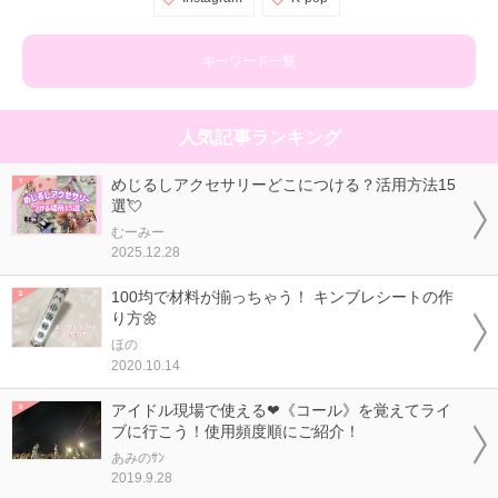
キーワード一覧
人気記事ランキング
めじるしアクセサリーどこにつける？活用方法15
選💘
むーみー
2025.12.28
100均で材料が揃っちゃう！ キンブレシートの作
り方🌼
ほの
2020.10.14
アイドル現場で使える❤《コール》を覚えてライ
ブに行こう！使用頻度順にご紹介！
あみのｻﾝ
2019.9.28