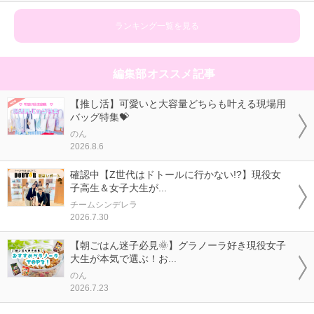
ランキング一覧を見る
編集部オススメ記事
【推し活】可愛いと大容量どちらも叶える現場用
バッグ特集💝
のん
2026.8.6
確認中【Z世代はドトールに行かない!?】現役女
子高生＆女子大生が...
チームシンデレラ
2026.7.30
【朝ごはん迷子必見🌞】グラノーラ好き現役女子
大生が本気で選ぶ！お...
のん
2026.7.23