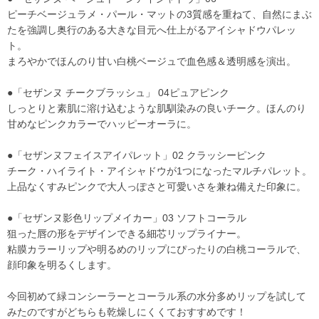
ピーチベージュラメ・パール・マットの3質感を重ねて、自然にまぶ
たを強調し奥行のある大きな目元へ仕上がるアイシャドウパレッ
ト。
まろやかでほんのり甘い白桃ベージュで血色感＆透明感を演出。
●「セザンヌ チークブラッシュ」 04ピュアピンク
しっとりと素肌に溶け込むような肌馴染みの良いチーク。ほんのり
甘めなピンクカラーでハッピーオーラに。
●「セザンヌフェイスアイパレット」02 クラッシーピンク
チーク・ハイライト・アイシャドウが1つになったマルチパレット。
上品なくすみピンクで大人っぽさと可愛いさを兼ね備えた印象に。
●「セザンヌ影色リップメイカー」03 ソフトコーラル
狙った唇の形をデザインできる細芯リップライナー。
粘膜カラーリップや明るめのリップにぴったりの白桃コーラルで、
顔印象を明るくします。
今回初めて緑コンシーラーとコーラル系の水分多めリップを試して
みたのですがどちらも乾燥しにくくておすすめです！