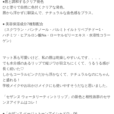
●唇と調和するクリア発色
ひと塗りで自然に色付くクリアな発色。
唇から浮かずに馴染んで、ナチュラルな血色感をプラス。
● 美容保湿成分7種類配合
（スクワラン・パンテノール・パルミトイルトリペプチドー1・
ハチミツ・ヒアルロン酸Na・ローヤルゼリーエキス・水溶性コラー
ゲン）
マット系も可愛いけど、私の唇は乾燥しやすいんです、、、。
でも水分感のあるリップで縦ジワが目立ちにくくて、うるうる感が
長く続いた♡
しかもコーラルピンクだから浮かなくて、ナチュラルなのにちゃん
と盛れる！
学校メイクやお出かけメイクにも使いやすそうだなと思いました。
「セザンヌ ウォータリーティントリップ」の新色と相性抜群のセサ
ンヌアイテムはコレ！
●「セザンヌ ベージュトーンアイシャドウ」06