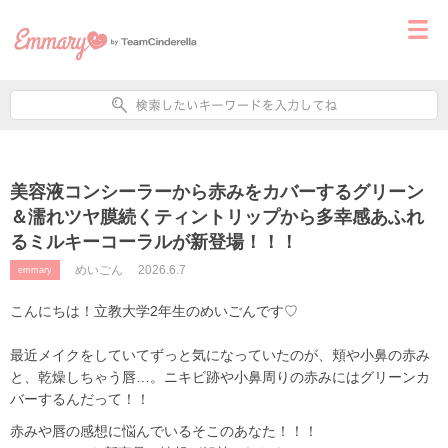
美容液コンシーラーから赤みをカバーするグリーン
＆濡れツヤ膜続くティントリップから多幸感あふれ
るミルキーコーラルが新登場！！！
めいごん
2026.6.7
emmary
こんにちは！立教大学2年生のめいごんです♡
最近メイクをしていてずっと気になっていたのが、頬や小鼻の赤み
と、乾燥しちゃう唇…。ニキビ跡や小鼻周りの赤みにはグリーンカ
バーするんだって！！
赤みや唇の感想に悩んでいるそこのあなた！！！