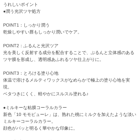
うれしいポイント
●潤う光沢ツヤ処方
POINT1：しっかり潤う
乾燥しやすい唇もしっかり潤いでケア。
POINT2：ふるんと光沢ツア
光を美しく反射する成分を配合することで、ぷるんと立体感のある
ツヤ膜を形成し、透明感あふれるツヤ仕上がりに。
POINT3：とろける塗り心地
体温で溶けるメルティワックスがなめらかで極上の塗り心地を実
現。
ベタつきにくく、軽やかにスルスル塗れる♪
●ミルキーな粘膜コーラルカラー
新色「10 モモピューレ」は、熟れた桃にミルクを加えたような淡い
ミルキーコーラルカラー。
顔色がパッと明るく華やかな印象に。