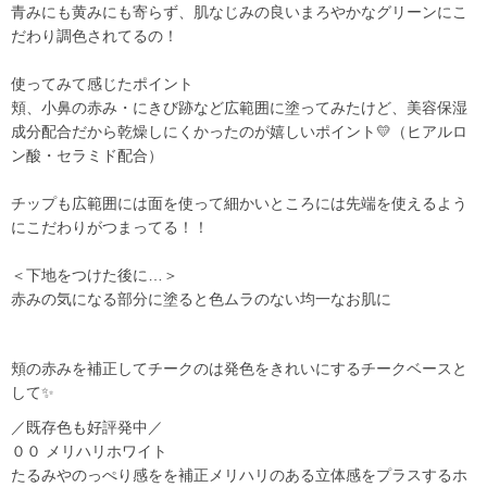
青みにも黄みにも寄らず、肌なじみの良いまろやかなグリーンにこ
だわり調色されてるの！
使ってみて感じたポイント
頬、小鼻の赤み・にきび跡など広範囲に塗ってみたけど、美容保湿
成分配合だから乾燥しにくかったのが嬉しいポイント💛（ヒアルロ
ン酸・セラミド配合）
チップも広範囲には面を使って細かいところには先端を使えるよう
にこだわりがつまってる！！
＜下地をつけた後に…＞
赤みの気になる部分に塗ると色ムラのない均一なお肌に
頬の赤みを補正してチークのは発色をきれいにするチークベースと
して✨
／既存色も好評発中／
００ メリハリホワイト
たるみやのっぺり感をを補正メリハリのある立体感をプラスするホ