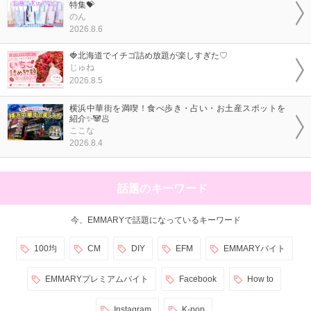
特集💝
のん
2026.8.6
🍓北海道でイチゴ詰め放題が楽しすぎた♡
じゅね
2026.8.5
横浜中華街を満喫！食べ歩き・占い・お土産スポットを
紹介✨🐼🥟
ここな
2026.8.4
話題のキーワード
今、EMMARYで話題になっているキーワード
100均
CM
DIY
EFM
EMMARYバイト
EMMARYプレミアムバイト
Facebook
How to
Instagram
K-pop