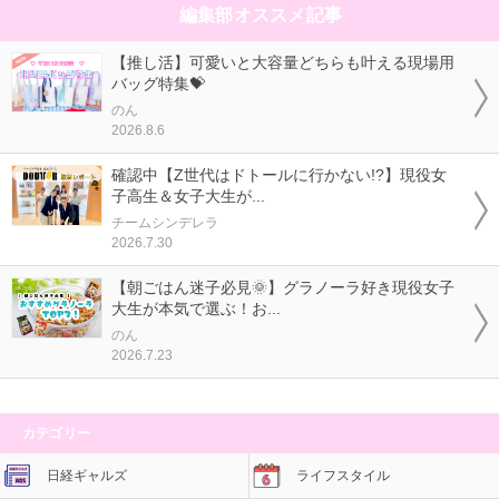
編集部オススメ記事
【推し活】可愛いと大容量どちらも叶える現場用
バッグ特集💝
のん
2026.8.6
確認中【Z世代はドトールに行かない!?】現役女
子高生＆女子大生が...
チームシンデレラ
2026.7.30
【朝ごはん迷子必見🌞】グラノーラ好き現役女子
大生が本気で選ぶ！お...
のん
2026.7.23
カテゴリー
日経ギャルズ
ライフスタイル