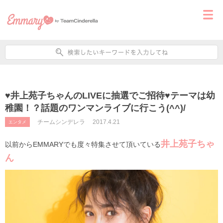
♥井上苑子ちゃんのLIVEに抽選でご招待♥テーマは幼
稚園！？話題のワンマンライブに行こう(^^)/
チームシンデレラ
2017.4.21
エンタメ
井上苑子ちゃ
以前からEMMARYでも度々特集させて頂いている
ん