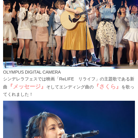
OLYMPUS DIGITAL CAMERA
シンデレラフェスでは映画「ReLIFE リライフ」の主題歌である新
『メッセージ』
『さくら』
曲
そしてエンディング曲の
を歌っ
てくれました！