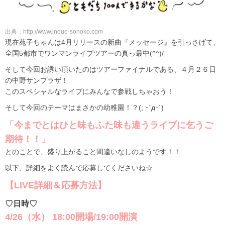
出典：http://www.inoue-sonoko.com
現在苑子ちゃんは4月リリースの新曲『メッセージ』を引っさげて、
全国5都市でワンマンライブツアーの真っ最中(^^)/
そして今回お誘い頂いたのはツアーファイナルである、４月２６日
の中野サンプラザ！
このスペシャルなライブにみんなで参戦しちゃおう！
そして今回のテーマはまさかの幼稚園！？(; ･`д･´)
「今までとはひと味もふた味も違うライブに乞うご
期待！！」
とのことで、盛り上がること間違いなしのようです！！
以下、詳細をよく読んで応募してくださいね☆
【LIVE詳細＆応募方法】
♡日時♡
4/26（水） 18:00開場/19:00開演