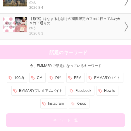
のん
2026.8.4
【原宿】はなまるおばけの期間限定カフェに行ってみた☕
＆竹下通りの...
ゆう
2026.8.3
話題のキーワード
今、EMMARYで話題になっているキーワード
100均
CM
DIY
EFM
EMMARYバイト
EMMARYプレミアムバイト
Facebook
How to
Instagram
K-pop
キーワード一覧