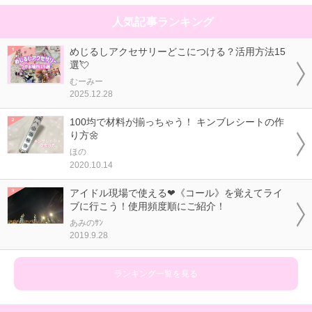
人気記事ランキング
めじるしアクセサリーどこにつける？活用方法15
選💘
むーみー
2025.12.28
100均で材料が揃っちゃう！ キンブレシートの作
り方🌼
ほの
2020.10.14
アイドル現場で使える❤《コール》を覚えてライ
ブに行こう！使用頻度順にご紹介！
あみのｻﾝ
2019.9.28
ランキング一覧を見る