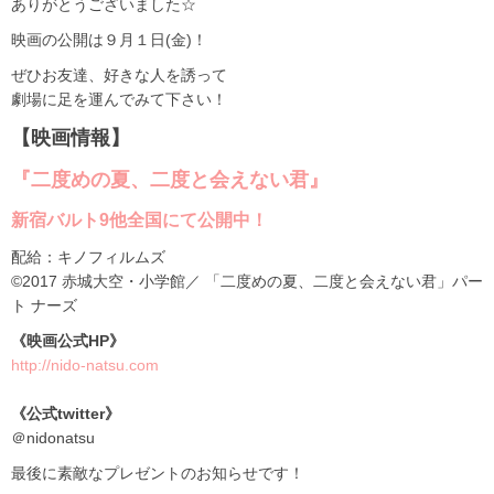
ありがとうございました☆
映画の公開は９月１日(金)！
ぜひお友達、好きな人を誘って
劇場に足を運んでみて下さい！
【映画情報】
『二度めの夏、二度と会えない君』
新宿バルト9他全国にて公開中！
配給：キノフィルムズ
©2017 赤城大空・小学館／ 「二度めの夏、二度と会えない君」パー
ト ナーズ
《映画公式HP》
http://nido-natsu.com
《公式twitter》
＠nidonatsu
最後に素敵なプレゼントのお知らせです！