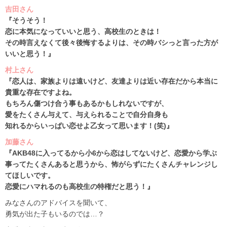
吉田さん
『そうそう！
恋に本気になっていいと思う、高校生のときは！
その時言えなくて後々後悔するよりは、その時バシっと言った方が
いいと思う！』
村上さん
『恋人は、家族よりは遠いけど、友達よりは近い存在だから本当に
貴重な存在ですよね。
もちろん傷つけ合う事もあるかもしれないですが、
愛をたくさん与えて、与えられることで自分自身も
知れるからいっぱい恋せよ乙女って思います！(笑)』
加藤さん
『AKB48に入ってるから小6から恋はしてないけど、恋愛から学ぶ
事ってたくさんあると思うから、怖がらずにたくさんチャレンジし
てほしいです。
恋愛にハマれるのも高校生の特権だと思う！』
みなさんのアドバイスを聞いて、
勇気が出た子もいるのでは…？