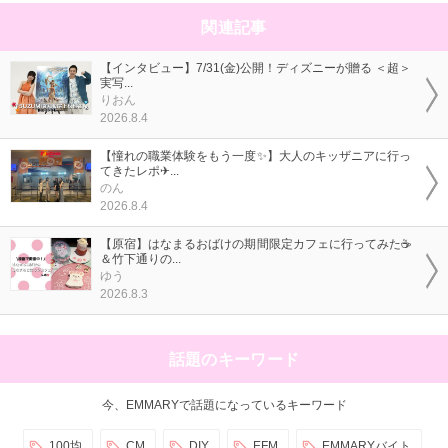
関連記事
【インタビュー】7/31(金)公開！ディズニーが贈る ＜超＞
実写...
りおん
2026.8.4
【憧れの職業体験をもう一度✨】大人のキッザニアに行っ
てきたレポ✈...
のん
2026.8.4
【原宿】はなまるおばけの期間限定カフェに行ってみた☕
＆竹下通りの...
ゆう
2026.8.3
話題のキーワード
今、EMMARYで話題になっているキーワード
100均
CM
DIY
EFM
EMMARYバイト