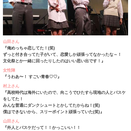
山田さん
『俺めっちゃ恋してた！(笑)
ずっと付き合ってた子がいて、恋愛しか頑張ってなかったな～！
文化祭とか一緒に回ったりしたのはいい思い出です！』
女性陣
『うわあ〜！ すごい青春♡♡』
村上さん
『高校時代は海外にいたので、向こうでひたすら現地の人とバスケ
をしてた！
みんな普通にダンクシュートとかしてたからね！(笑)
僕はできないから、スリーポイント頑張っていた(笑)』
山田さん
『外人とバスケだって！！かっこいい！！