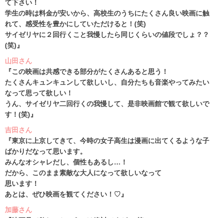
て下さい！
学生の時は料金が安いから、高校生のうちにたくさん良い映画に触
れて、感受性を豊かにしていただけると！(笑)
サイゼリヤに２回行くこと我慢したら同じくらいの値段でしょ？？
(笑)』
山田さん
『この映画は共感できる部分がたくさんあると思う！
たくさんキュンキュンして欲しいし、自分たちも音楽やってみたい
なって思って欲しい！
うん、サイゼリヤ二回行くの我慢して、是非映画館で観て欲しいで
す！(笑)』
吉田さん
『東京に上京してきて、今時の女子高生は漫画に出てくるような子
ばかりだなって思います。
みんなオシャレだし、個性もあるし…！
だから、このまま素敵な大人になって欲しいなって
思います！
あとは、ぜひ映画を観てください！♡』
加藤さん