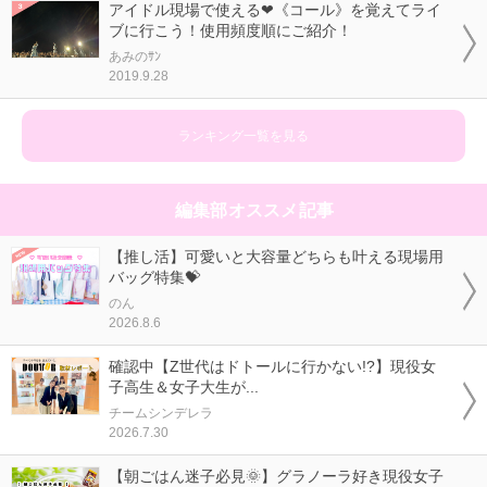
アイドル現場で使える❤《コール》を覚えてライ
ブに行こう！使用頻度順にご紹介！
あみのｻﾝ
2019.9.28
ランキング一覧を見る
編集部オススメ記事
【推し活】可愛いと大容量どちらも叶える現場用
バッグ特集💝
のん
2026.8.6
確認中【Z世代はドトールに行かない!?】現役女
子高生＆女子大生が...
チームシンデレラ
2026.7.30
【朝ごはん迷子必見🌞】グラノーラ好き現役女子