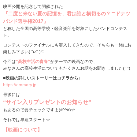
映画公開を記念して開催された
『二度と来ない夏の記憶を、君は誰と横切るの？ニドナツ
バンド選手権2017』
と称した全国の高等学校・軽音楽部を対象にしたバンドコンテス
ト。
コンテストのファイナルにも潜入してきたので、そちらも一緒にお
楽しみ下さい( ˘ω˘ )♡
今回は
“高校生活の青春”
がテーマの映画なので、
みなさんの高校生活についてもたくさんお話をお聞きしました(^^)
■映画の詳しいストーリーはコチラから↓
https://emmary.jp
最後には
“サイン入りプレゼントのお知らせ”
もあるので要チェックですよ(#^^#)☆
それでは早速スタート☆
【映画について】