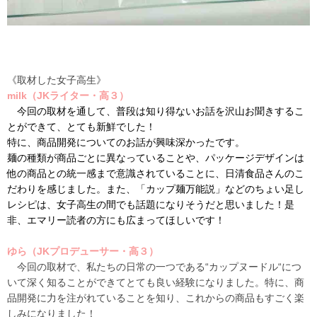
《取材した女子高生》
milk（JKライター・高３）
今回の取材を通して、普段は知り得ないお話を沢山お聞きするこ
とができて、とても新鮮でした！
特に、商品開発についてのお話が興味深かったです。
麺の種類が商品ごとに異なっていることや、パッケージデザインは
他の商品との統一感まで意識されていることに、日清食品さんのこ
だわりを感じました。また、「カップ麺万能説」などのちょい足し
レシピは、女子高生の間でも話題になりそうだと思いました！是
非、エマリー読者の方にも広まってほしいです！
ゆら（JKプロデューサー・高３）
今回の取材で、私たちの日常の一つである
“
カップヌードル
“
につ
いて深く知ることができてとても良い経験になりました。特に、商
品開発に力を注がれていることを知り、これからの商品もすごく楽
しみになりました！