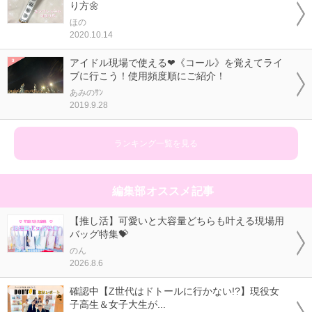
り方🌼
ほの
2020.10.14
アイドル現場で使える❤《コール》を覚えてライ
ブに行こう！使用頻度順にご紹介！
あみのｻﾝ
2019.9.28
ランキング一覧を見る
編集部オススメ記事
【推し活】可愛いと大容量どちらも叶える現場用
バッグ特集💝
のん
2026.8.6
確認中【Z世代はドトールに行かない!?】現役女
子高生＆女子大生が...