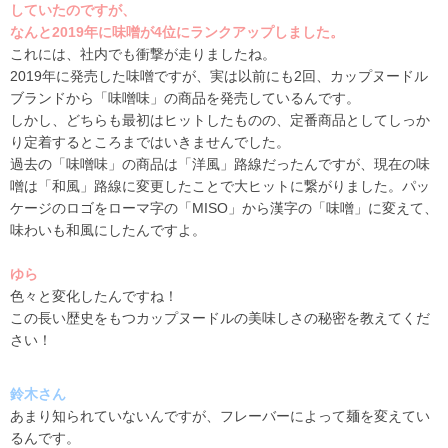
していたのですが、
なんと2019年に味噌が4位にランクアップしました。
これには、社内でも衝撃が走りましたね。
2019
年に発売した味噌ですが、実は以前にも
2
回、カップヌードル
ブランドから「味噌味」の商品を発売しているんです。
しかし、どちらも最初はヒットしたものの、定番商品としてしっか
り定着するところまではいきませんでした。
過去の「味噌味」の商品は「洋風」路線だったんですが、現在の味
噌は「和風」路線に変更したことで大ヒットに繋がりました。パッ
ケージのロゴをローマ字の「
MISO
」から漢字の「味噌」に変えて、
味わいも和風にしたんですよ。
ゆら
色々と変化したんですね！
この長い歴史をもつカップヌードルの美味しさの秘密を教えてくだ
さい！
鈴木さん
あまり知られていないんですが、フレーバーによって麺を変えてい
るんです。