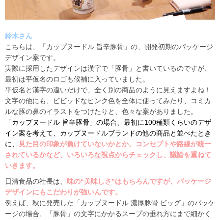
鈴木さん
こちらは、「カップヌードル 旨辛豚骨」の、開発初期のパッケージ
デザイン案です。
実際に採用したデザインは漢字で「豚骨」と書いているのですが、
最初は平仮名のロゴも候補に入っていました。
平仮名と漢字の違いだけで、全く別の商品のように見えますよね！
文字の他にも、ビビッドなピンク色を全体に使ってみたり、コミカ
ルな豚の鼻のイラストをつけたりと、色々な案がありました。
「カップヌードル 旨辛豚骨」の場合、最初に100種類くらいのデザ
イン案を考えて、カップヌードルブランドの他の商品と並べたとき
に、
見た目の印象が負けていないかとか、コンセプトや路線が統一
されているかなど、いろいろな視点からチェックし、議論を重ねて
いきます。
日清食品の社長は、
味の“美味しさ”はもちろんですが、パッケージ
デザインにもこだわりが強いんです。
例えば、秋に発売した「カップヌードル 濃厚豚骨 ビッグ」のパッケ
ージの場合、「豚骨」の文字にかかるスープの垂れ方にまで細かく