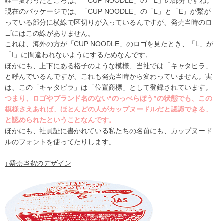
唯一変わったところは、「
CUP NOODLE
」の「
L
」の部分ですね。
現在のパッケージでは、「
CUP NOODLE
」の「
L
」と「
E
」が繋が
っている部分に横線で区切りが入っているんですが、発売当時のロ
ゴにはこの線がありません。
これは、海外の方が「
CUP NOODLE
」のロゴを見たとき、「
L
」が
「
I
」に間違われないようにするためなんです。
ほかにも、上下にある格子のような模様、当社では「キャタピラ」
と呼んでいるんですが、これも発売当時から変わっていません。実
は、この「キャタピラ」は「位置商標」として登録されています。
つまり、ロゴやブランド名のない“のっぺらぼう”の状態でも、この
模様さえあれば、ほとんどの人がカップヌードルだと認識できる、
と認められたということなんです。
ほかにも、社員証に書かれている私たちの名前にも、カップヌード
ルのフォントを使ってたりします。
↓発売当初のデザイン