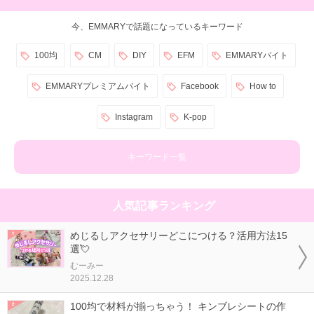
今、EMMARYで話題になっているキーワード
100均
CM
DIY
EFM
EMMARYバイト
EMMARYプレミアムバイト
Facebook
How to
Instagram
K-pop
キーワード一覧
人気記事ランキング
めじるしアクセサリーどこにつける？活用方法15
選💘
むーみー
2025.12.28
100均で材料が揃っちゃう！ キンブレシートの作