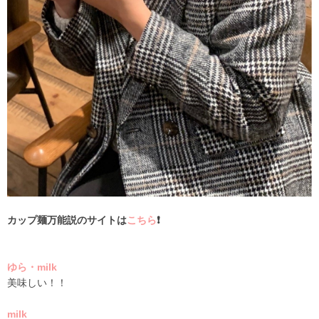
カップ麺万能説のサイトは
こちら
❗️
ゆら・milk
美味しい！！
milk