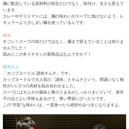
麺に配合している原材料の割合だけでなく、味付け、太さも変えて
います。
カレーやチリトマトには、麺の味わいがスープに負けないよう、レ
ギュラーより少し太い麺を使っているんです。
ゆら
すごい！スープの味だけではなく、麺まで変えていることは知りま
せんでした！
因みにこの冬イチオシの新商品はなんですか？！
鈴木さん
「カップヌードル 謎肉キムチ」です。
カップヌードルで大人気の「謎肉」とキムチという、間違いなく相
性がいい
2
つの具材を組み合わせました。
スープにはキムチの風味と豚のうまみがしっかりきいていて、唐辛
子のほどよい辛味もあるので、寒い季節にぴったりです。
この“辛旨”な味わいは、一度食べたら絶対やみつきになりますよ。