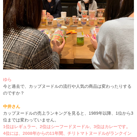
ゆら
今と過去で、カップヌードルの流行や人気の商品は変わったりする
のですか？
中井さん
カップヌードルの売上ランキングを見ると、
1989
年以降、
1
位から
3
位までは変わっていません。
1
位はレギュラー、2位はシーフードヌードル、3位はカレーです。
4
位には、2008年
からの11年間、チリトマトヌードルがランクイン