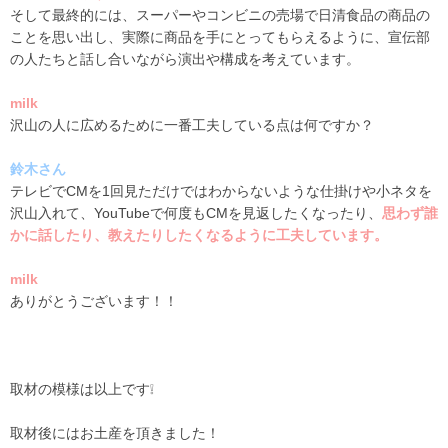
そして最終的には、スーパーやコンビニの売場で日清食品の商品の
ことを思い出し、実際に商品を手にとってもらえるように、宣伝部
の人たちと話し合いながら演出や構成を考えています。
milk
沢山の人に広めるために一番工夫している点は何ですか？
鈴木さん
テレビで
CM
を
1
回見ただけではわからないような仕掛けや小ネタを
沢山入れて、
YouTube
で何度も
CM
を見返したくなったり、
思わず誰
かに話したり、教えたりしたくなるように工夫しています。
milk
ありがとうございます！！
取材の模様は以上です❕
取材後にはお土産を頂きました！