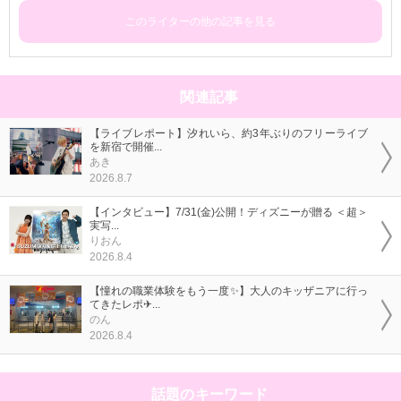
このライターの他の記事を見る
関連記事
【ライブレポート】汐れいら、約3年ぶりのフリーライブ
を新宿で開催...
あき
2026.8.7
【インタビュー】7/31(金)公開！ディズニーが贈る ＜超＞
実写...
りおん
2026.8.4
【憧れの職業体験をもう一度✨】大人のキッザニアに行っ
てきたレポ✈...
のん
2026.8.4
話題のキーワード