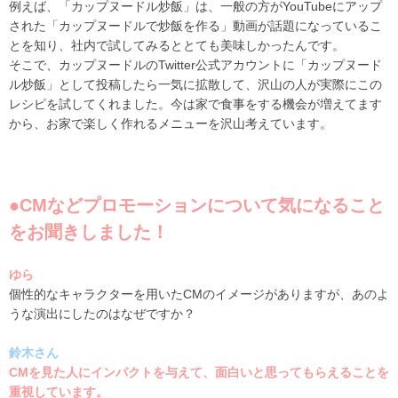
例えば、「カップヌードル炒飯」は、一般の方が
YouTube
にアップ
された「カップヌードルで炒飯を作る」動画が話題になっているこ
とを知り、社内で試してみるととても美味しかったんです。
そこで、カップヌードルの
Twitter
公式アカウントに「カップヌード
ル炒飯」として投稿したら一気に拡散して、沢山の人が実際にこの
レシピを試してくれました。今は家で食事をする機会が増えてます
から、お家で楽しく作れるメニューを沢山考えています。
●CMなどプロモーションについて気になること
をお聞きしました！
ゆら
個性的なキャラクターを用いた
CM
のイメージがありますが、あのよ
うな演出にしたのはなぜですか？
鈴木さん
CMを
見た人にインパクトを与えて、面白いと思ってもらえることを
重視しています。