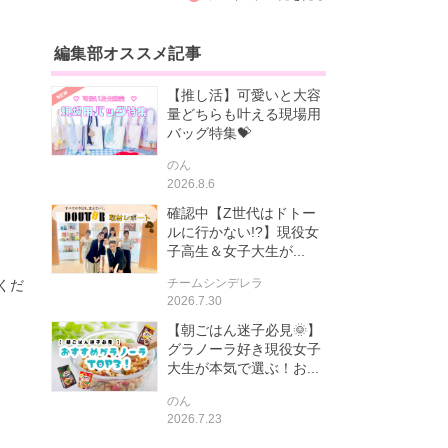
編集部オススメ記事
【推し活】可愛いと大容
量どちらも叶える現場用
バッグ特集💝
のん
2026.8.6
確認中【Z世代はドトー
ルに行かない!?】現役女
子高生＆女子大生が...
チームシンデレラ
くだ
2026.7.30
【朝ごはん迷子必見🌞】
グラノーラ好き現役女子
大生が本気で選ぶ！お...
のん
2026.7.23