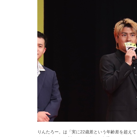
りんたろー。は「実に22歳差という年齢差を超え