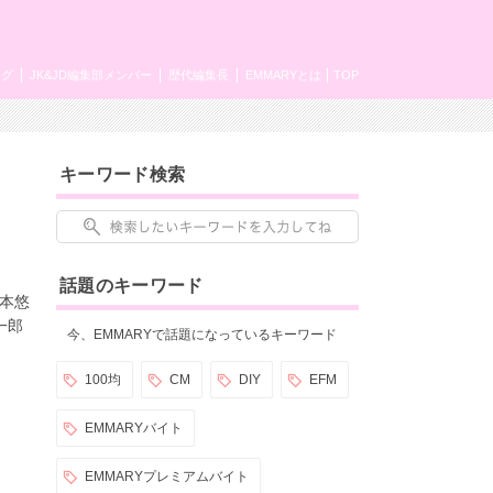
ング
JK&JD編集部メンバー
歴代編集長
EMMARYとは
TOP
キーワード検索
話題のキーワード
本悠
一郎
今、EMMARYで話題になっているキーワード
100均
CM
DIY
EFM
EMMARYバイト
EMMARYプレミアムバイト