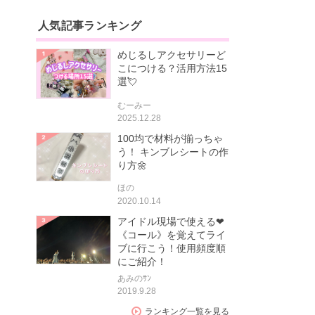
人気記事ランキング
めじるしアクセサリーど
こにつける？活用方法15
選💘
むーみー
2025.12.28
100均で材料が揃っちゃ
う！ キンブレシートの作
り方🌼
ほの
2020.10.14
アイドル現場で使える❤
《コール》を覚えてライ
ブに行こう！使用頻度順
にご紹介！
あみのｻﾝ
2019.9.28
ランキング一覧を見る