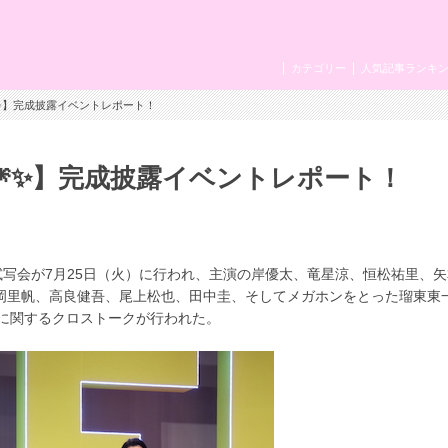
カテゴリー
人気記事ランキ
✨】完成披露イベントレポート！
🎆✨】完成披露イベントレポート！
試写会が7月25日（火）に行われ、主演の岸優太、
竜星涼、恒松祐里、矢
岡里帆、高良健吾、尾上松也、田中圭、そしてメガホンをとった瑠東東
に関するクロストークが行われた。