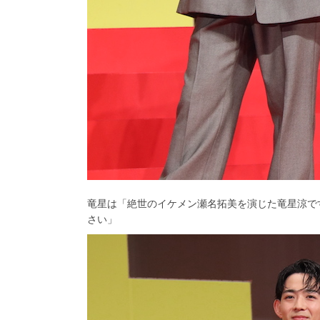
竜星は「絶世のイケメン瀬名拓美を演じた竜星涼で
さい」