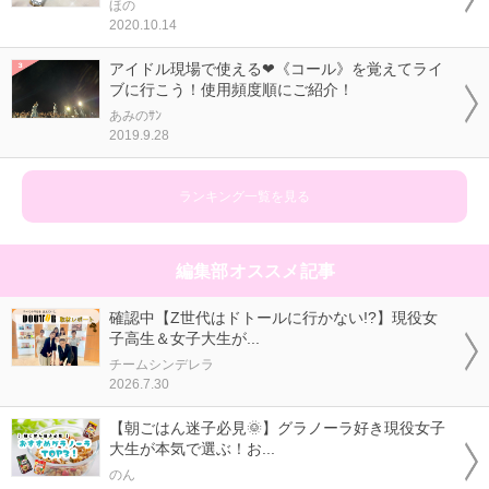
ほの
2020.10.14
アイドル現場で使える❤《コール》を覚えてライ
ブに行こう！使用頻度順にご紹介！
あみのｻﾝ
2019.9.28
ランキング一覧を見る
編集部オススメ記事
確認中【Z世代はドトールに行かない!?】現役女
子高生＆女子大生が...
チームシンデレラ
2026.7.30
【朝ごはん迷子必見🌞】グラノーラ好き現役女子
大生が本気で選ぶ！お...
のん