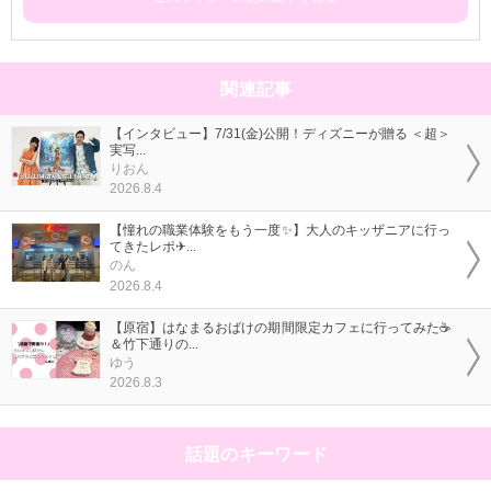
関連記事
【インタビュー】7/31(金)公開！ディズニーが贈る ＜超＞
実写...
りおん
2026.8.4
【憧れの職業体験をもう一度✨】大人のキッザニアに行っ
てきたレポ✈...
のん
2026.8.4
【原宿】はなまるおばけの期間限定カフェに行ってみた☕
＆竹下通りの...
ゆう
2026.8.3
話題のキーワード