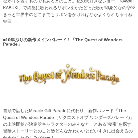
ながりを表すものでもあるとのこと。私の大好きなショー「KAWAII
KABUKI」で終盤に歌われるリボンをかたどった歌が印象的なの🥺୨୧
きっと世界中のどこまでもリボンをかければなかよくなれちゃうね
🫶🏻
■10年ぶりの新作メインパレード！「The Quest of Wonders
Parade」
冒頭で話したMiracle Gift Paradeに代わり、新作パレード「The
Quest of Wonders Parade（ザクエストオブ ワンダーズパレード)」
の上映開始が決定💛キャラクターのみんなと、とある”秘宝”を探す
冒険ストーリーとのこと😳どんなかわいいとだいすきに出会えるの
か今からたのしみだねー！