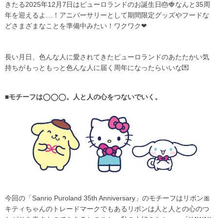
きたる2025年12月7日はピューロランドのお誕生日🎂🍓なんと35周
年を迎えるよ…！アニバーサリーとして期間限定グッズやフードな
どさまざまなことを準備中みたい！ワクワク❤
長い月日、色んな人に愛されてきたピューロランドのあたたかい気
持ちがもっともっと色んな人に届く周年になったらいいな💌
■モチーフは◯◯◯。人と人の心をつないでいく。
今回の「Sanrio Puroland 35th Anniversary」のモチーフはリボン🎀
キティちゃんのトレードマークでもあるリボンは人と人との心のつ