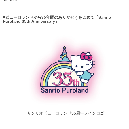
ɞ̴̶̷ ·̫ ɞ̴̶̷ ᐢ₎✨
■ピューロランドから35年間のありがとうをこめて「Sanrio
Puroland 35th Anniversary」
↑サンリオピューロランド35周年メインロゴ