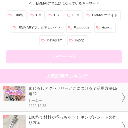
今、EMMARYで話題になっているキーワード
100均
CM
DIY
EFM
EMMARYバイト
EMMARYプレミアムバイト
Facebook
How to
Instagram
K-pop
キーワード一覧
人気記事ランキング
めじるしアクセサリーどこにつける？活用方法15
選💘
むーみー
2025.12.28
100均で材料が揃っちゃう！ キンブレシートの作
り方🌼