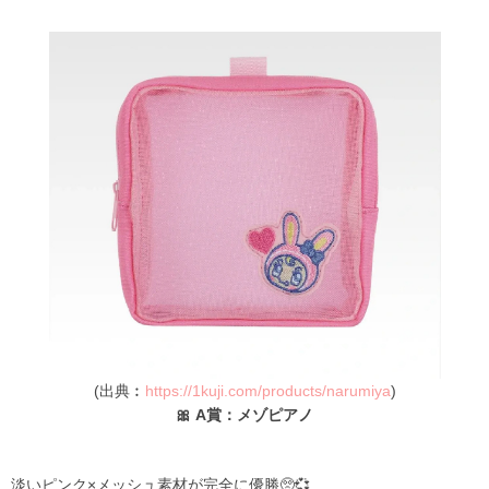
(出典︰
https://1kuji.com/products/narumiya
)
🎀 A賞：メゾピアノ
淡いピンク×メッシュ素材が完全に優勝🥺💞