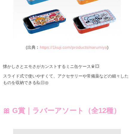
(出典︰
https://1kuji.com/products/narumiya
)
懐かしさとエモさがカンストするミニ缶ケース🥫💥
スライド式で使いやすくて、アクセサリーや常備薬などの細々した
ものを収納できる🙋🏻️◎
🎀 G賞｜ラバーアソート（全12種）