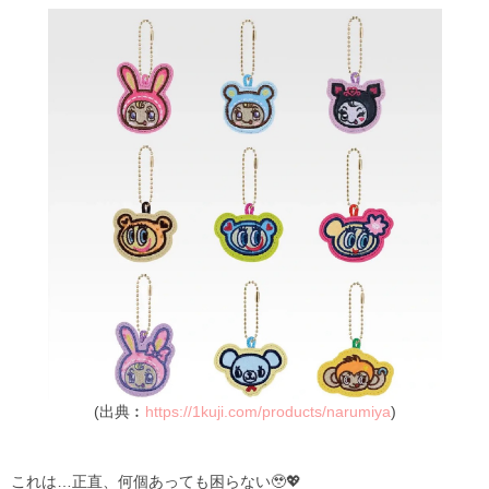
(出典︰
https://1kuji.com/products/narumiya
)
これは…正直、何個あっても困らない🥹💖