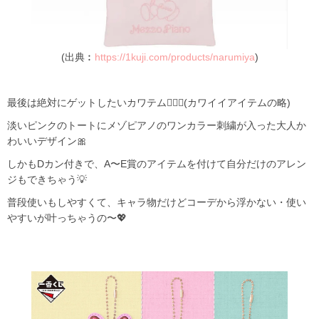
(出典︰
https://1kuji.com/products/narumiya
)
最後は絶対にゲットしたいカワテム😵‍💫💓(カワイイアイテムの略)
淡いピンクのトートにメゾピアノのワンカラー刺繍が入った大人か
わいいデザイン🎀
しかもDカン付きで、A〜E賞のアイテムを付けて自分だけのアレン
ジもできちゃう💡
普段使いもしやすくて、キャラ物だけどコーデから浮かない・使い
やすいが叶っちゃうの〜💖