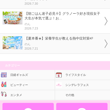
2026.7.30
【朝ごはん迷子必見🌞】グラノーラ好き現役女子
大生が本気で選ぶ！お...
のん
2026.7.23
【夏本番☀️】栄養学生が教える熱中症対策🍉
のん
2026.7.21
カテゴリー
日経ギャルズ
ライフスタイル
ビューティー
シンデレラフェス
エンタメ
その他