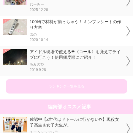
むーみー
2025.12.28
100均で材料が揃っちゃう！ キンブレシートの作
り方🌼
ほの
2020.10.14
アイドル現場で使える❤《コール》を覚えてライ
ブに行こう！使用頻度順にご紹介！
あみのｻﾝ
2019.9.28
ランキング一覧を見る
編集部オススメ記事
確認中【Z世代はドトールに行かない!?】現役女
子高生＆女子大生が...
チームシンデレラ