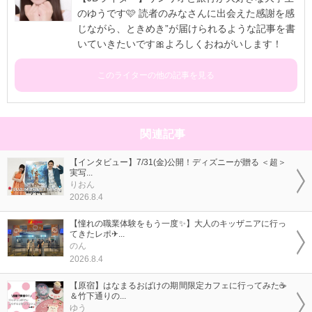
のゆうです🩷 読者のみなさんに出会えた感謝を感
じながら、ときめき”が届けられるような記事を書
いていきたいです🎀よろしくおねがいします！
このライターの他の記事を見る
関連記事
【インタビュー】7/31(金)公開！ディズニーが贈る ＜超＞
実写...
りおん
2026.8.4
【憧れの職業体験をもう一度✨】大人のキッザニアに行っ
てきたレポ✈...
のん
2026.8.4
【原宿】はなまるおばけの期間限定カフェに行ってみた☕
＆竹下通りの...
ゆう