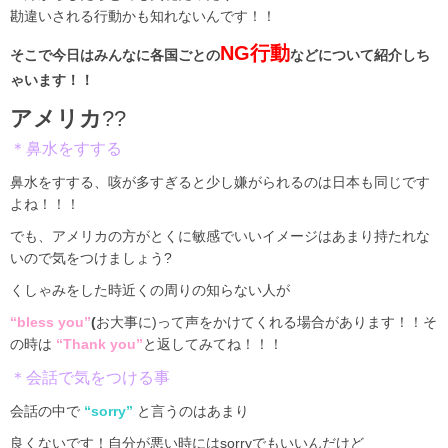
勘違いされる行動かも知れないんです！！
NG
行動
そこで今日はみんなに各国ごとの
などについて紹介しち
ゃいます！！
アメリカ
??
＊鼻水をすする
鼻水をすする、咳が多すぎると少し嫌がられるのは日本も同じです
よね！！！
でも、アメリカの方がとくに敏感でいいイメージはあまり持たれな
いので気をつけましょう
?
くしゃみをした時近くの周りの知らない人が
“bless you”
(
お大事に)って声をかけてくれる場合があります！！そ
の時は
“Thank you”
と返してみてね！！！
＊会話で気をつける事
会話の中で
“sorry”
と言うのはあまり
良くないです！自分が悪い時には
sorryでもいいんだけど