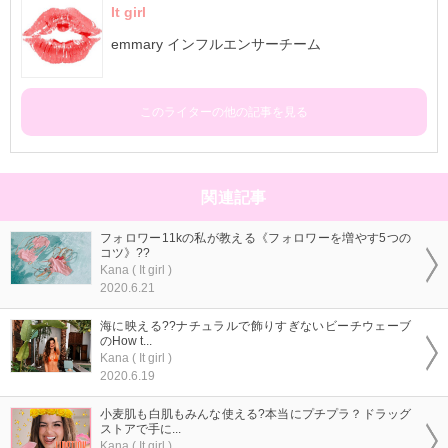
It girl
emmary インフルエンサーチーム
このライターの他の記事を見る
関連記事
フォロワー11kの私が教える《フォロワーを増やす5つの
コツ》??
Kana ( It girl )
2020.6.21
海に映える??ナチュラルで飾りすぎないビーチウェーブ
のHow t...
Kana ( It girl )
2020.6.19
小麦肌も白肌もみんな使える?本当にプチプラ？ドラッグ
ストアで手に...
Kana ( It girl )