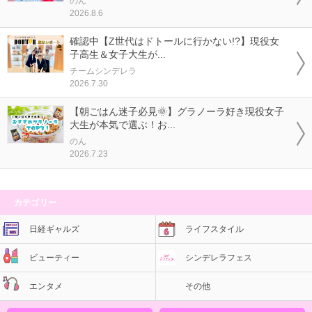
のん
2026.8.6
確認中【Z世代はドトールに行かない!?】現役女
子高生＆女子大生が...
チームシンデレラ
2026.7.30
【朝ごはん迷子必見🌞】グラノーラ好き現役女子
大生が本気で選ぶ！お...
のん
2026.7.23
カテゴリー
日経ギャルズ
ライフスタイル
ビューティー
シンデレラフェス
エンタメ
その他