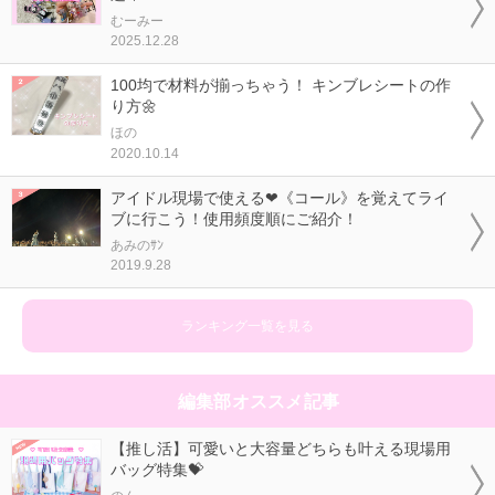
むーみー
2025.12.28
100均で材料が揃っちゃう！ キンブレシートの作
り方🌼
ほの
2020.10.14
アイドル現場で使える❤《コール》を覚えてライ
ブに行こう！使用頻度順にご紹介！
あみのｻﾝ
2019.9.28
ランキング一覧を見る
編集部オススメ記事
【推し活】可愛いと大容量どちらも叶える現場用
バッグ特集💝