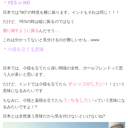
＊
YES
or
NO
日本では”
NO”
の時首を横に振ります。インドもそれは同じ！！！
だけど、
YES
の時は縦に振るのではなく
横に倒すように振る
んだそう
…
これは分かってないと見分けるのが難しいかも
…www
＊小指を立てる意味
日本では、小指を立てたら深い関係の女性、ガールフレンドって思
う人が多いと思います。
オシッコがしたい
だけど、インドでは小指を立てたら
！！という
意味になるみたいです
う
○
ちをしたい
ちなみに、小指と薬指を立てたら
っていう意味にな
るみたいですよ！?
日本とは全然違う意味だから気を付けないといけないね
?