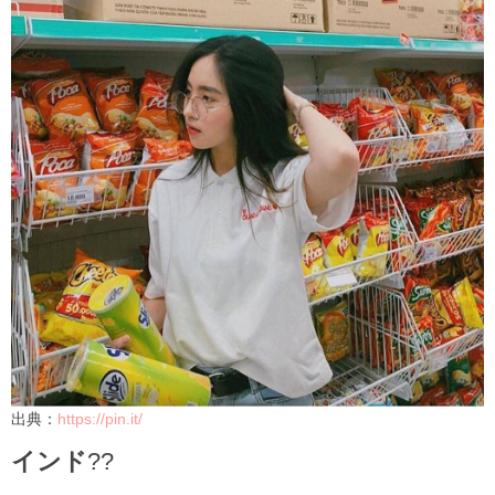
出典：
https://pin.it/
インド
??