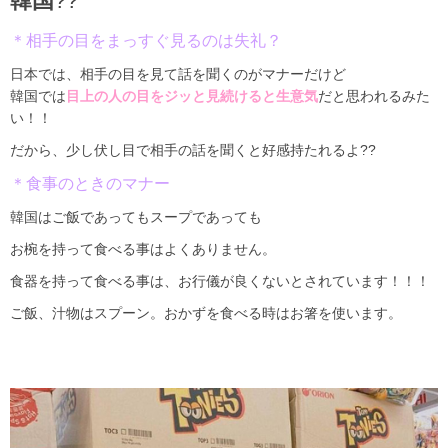
韓国
??
＊相手の目をまっすぐ見るのは失礼？
日本では、相手の目を見て話を聞くのがマナーだけど
韓国では
目上の人の目をジッと見続けると生意気
だと思われるみた
い！！
だから、少し伏し目で相手の話を聞くと好感持たれるよ
??
＊食事のときのマナー
韓国はご飯であってもスープであっても
お椀を持って食べる事はよくありません。
食器を持って食べる事は、お行儀が良くないとされています！！！
ご飯、汁物はスプーン。おかずを食べる時はお箸を使います。