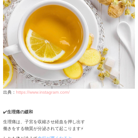
出典：
https://www.instagram.com/
✔️
生理痛の緩和
生理痛は、子宮を収縮させ経血を押し出す
働きをする物質が分泌されて
起こります⚡️