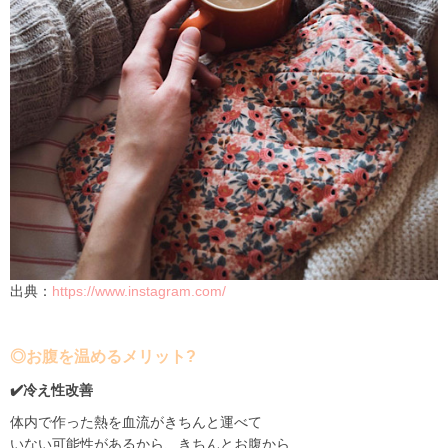
出典：
https://www.instagram.com/
◎お腹を温めるメリット
?
✔️
冷え性改善
体内で作った熱を血流がきちんと運べて
いない可能性があるから、きちんとお腹から