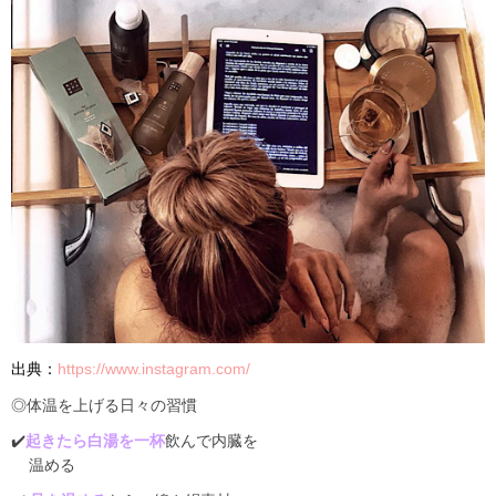
出典：
https://www.instagram.com/
◎体温を上げる日々の習慣
✔️
起きたら白湯を一杯
飲んで内臓を
温める