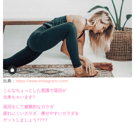
出典：
https://www.instagram.com/
こんなちょっとした意識で温活が
出来ちゃいます
?
温活をして健康的なカラダ
疲れにくいカラダ、痩せやすいカラダを
ゲットしましょう
????