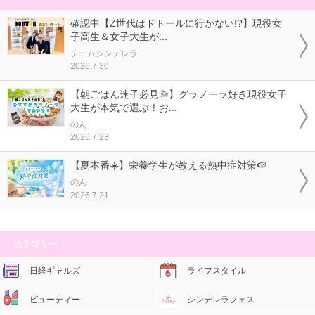
確認中【Z世代はドトールに行かない!?】現役女
子高生＆女子大生が...
チームシンデレラ
2026.7.30
【朝ごはん迷子必見🌞】グラノーラ好き現役女子
大生が本気で選ぶ！お...
のん
2026.7.23
【夏本番☀️】栄養学生が教える熱中症対策🍉
のん
2026.7.21
カテゴリー
日経ギャルズ
ライフスタイル
ビューティー
シンデレラフェス