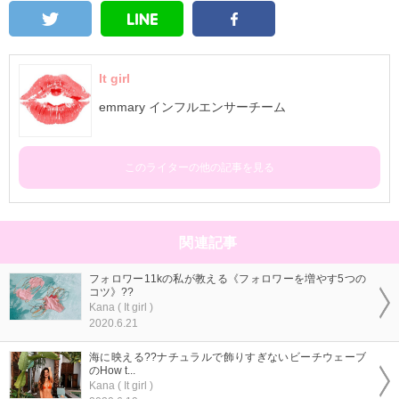
It girl
emmary インフルエンサーチーム
このライターの他の記事を見る
関連記事
フォロワー11kの私が教える《フォロワーを増やす5つの
コツ》??
Kana ( It girl )
2020.6.21
海に映える??ナチュラルで飾りすぎないビーチウェーブ
のHow t...
Kana ( It girl )