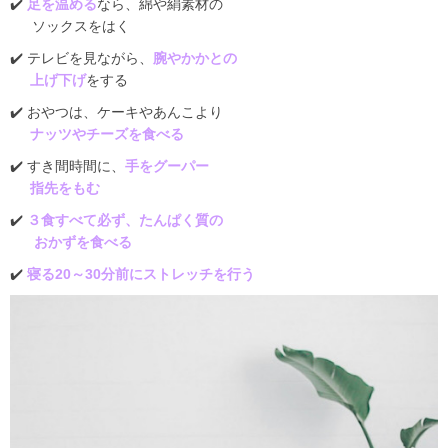
✔️
足を温める
なら、綿や絹素材の
ソックスをはく
✔️
テレビを見ながら、
腕やかかとの
上げ下げ
をする
✔️
おやつは、ケーキやあんこより
ナッツやチーズを食べる
✔️
すき間時間に、
手をグーパー
指先をもむ
✔️
３食すべて必ず、たんぱく質の
おかずを食べる
✔️
寝る
20
～
30
分前にストレッチを行う