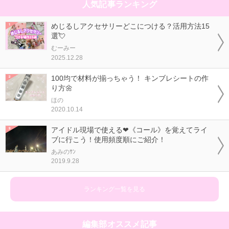
人気記事ランキング
めじるしアクセサリーどこにつける？活用方法15
選💘
むーみー
2025.12.28
100均で材料が揃っちゃう！ キンブレシートの作
り方🌼
ほの
2020.10.14
アイドル現場で使える❤《コール》を覚えてライ
ブに行こう！使用頻度順にご紹介！
あみのｻﾝ
2019.9.28
ランキング一覧を見る
編集部オススメ記事