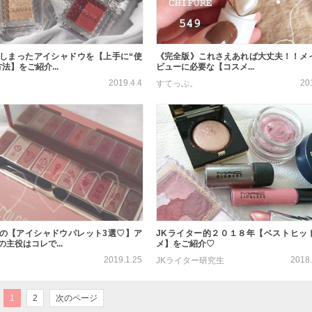
しまったアイシャドウを【上手に“使
《完全版》これさえあれば大丈夫！！メ
法】をご紹介...
ビューに必要な【コスメ...
2019.4.4
20
すてっぷ。
の【アイシャドウパレット3選♡】ア
JKライター的２０１８年【ベストヒッ
主役はコレで...
メ】をご紹介♡
2019.1.25
2018.
JKライター研究生
1
2
次のページ