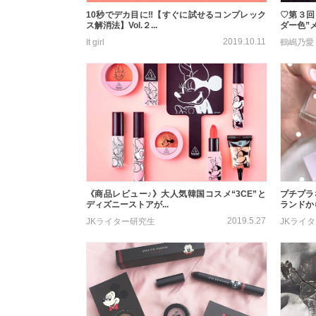
10秒でデカ目に‼【すぐに試せるコンプレック
♡第３回
ス解消法】Vol.２...
ダー色”メ
2019.10.11
It girl
鶴嶋乃愛
《商品レビュー♪》大人気韓国コスメ“3CE”と
プチプラ
ディズニーストアが...
ランドから
2019.5.27
JKライター研究生
JKライ