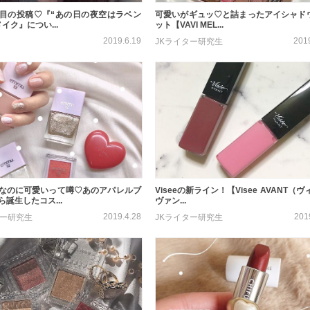
目の投稿♡『“あの日の夜空はラベン
可愛いがギュッ♡と詰まったアイシャド
イク』につい...
ット【VAVI MEL...
2019.6.19
201
JKライター研究生
なのに可愛いって噂♡あのアパレルブ
Viseeの新ライン！【Visee AVANT（ヴ
誕生したコス...
ヴァン...
2019.4.28
201
ター研究生
JKライター研究生