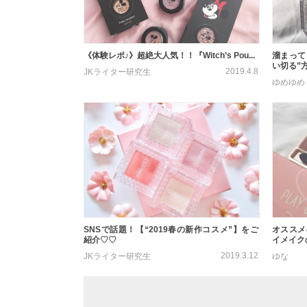
《体験レポ♪》超絶大人気！！『Witch’s Pou...
溜まって
い切る”方
2019.4.8
JKライター研究生
ゆめゆめ
SNSで話題！【“2019春の新作コスメ”】をご
オススメ
紹介♡♡
イメイクの
2019.3.12
JKライター研究生
ゆな