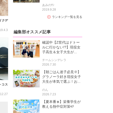
あみのｻﾝ
2019.9.28
ランキング一覧を見る
イクデ
19.4.3
編集部オススメ記事
確認中【Z世代はドトー
ルに行かない!?】現役女
子高生＆女子大生が...
チームシンデレラ
2026.7.30
【朝ごはん迷子必見🌞】
グラノーラ好き現役女子
大生が本気で選ぶ！お...
トコス
のん
12.27
2026.7.23
【夏本番☀️】栄養学生が
教える熱中症対策🍉