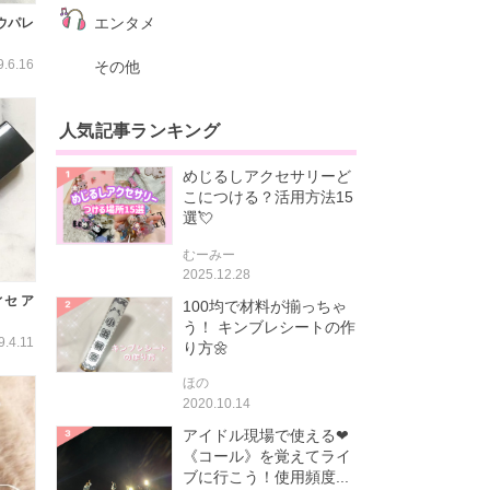
エンタメ
ウパレ
9.6.16
その他
人気記事ランキング
めじるしアクセサリーど
こにつける？活用方法15
選💘
むーみー
2025.12.28
ィセ ア
100均で材料が揃っちゃ
う！ キンブレシートの作
9.4.11
り方🌼
ほの
2020.10.14
アイドル現場で使える❤
《コール》を覚えてライ
ブに行こう！使用頻度...