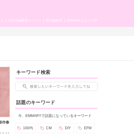
ング
JK&JD編集部メンバー
歴代編集長
EMMARYとは
TOP
キーワード検索
話題のキーワード
今、EMMARYで話題になっているキーワード
新作春
100均
CM
DIY
EFM
0.2.12