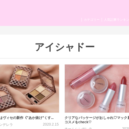
カテゴリー
人気記事ランキ
アイシャドー
はヴィセの新作《”あか抜け”くす...
クリアなパッケージがおしゃれ♡マック
コスメをcheck♡
2020.2.15
ンデレラ
202
チームシンデレラ