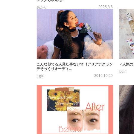
メヲタちゃんね...
2025.8.6
あかり
こんな似てる人見た事ない?❗️《アリアナグラン
＜人気のコス
デそっくりオーディ...
It girl
2019.10.29
It girl