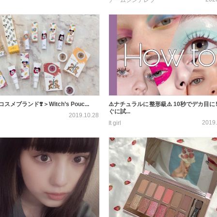
メブランド❣️＞Witch’s Pouc...
⚠️ナチュラルに整形級⚠️ 10秒でデカ目に‼
ぐに試...
2019.10.28
2019.
It girl