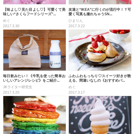
【味よし♡見た目よし♡】可愛くて美
友達と“IKEA”に行くのが流行中！？可
味しい“さくらフードシリーズ”...
愛く写真も撮れちゃうSN...
めぐ
ひまりん
2017.3.30
2017.3.22
毎日飲みたい！《牛乳を使った簡単お
ふわふわもっちり♡スイーツ好きが教
いしいアレンジレシピ》をご紹介...
える、間違いなしの《おすすめパ...
JKライター研究生
めぐ
2017.3.20
2017.3.17