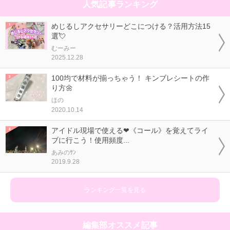
人気記事ランキング
めじるしアクセサリーどこにつける？活用方法15
選💘
むーみー
2025.12.28
100均で材料が揃っちゃう！ キンブレシートの作
り方🌼
ほの
2020.10.14
アイドル現場で使える❤《コール》を覚えてライ
ブに行こう！使用頻度...
あみのｻﾝ
2019.9.28
ランキング一覧を見る
編集部オススメ記事