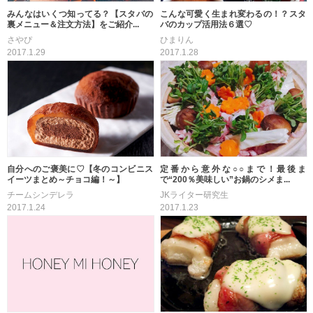
みんなはいくつ知ってる？【スタバの
こんな可愛く生まれ変わるの！？スタ
裏メニュー＆注文方法】をご紹介...
バのカップ活用法６選♡
さやぴ
ひまりん
2017.1.29
2017.1.28
自分へのご褒美に♡【冬のコンビニス
定番から意外な○○まで！最後ま
イーツまとめ～チョコ編！～】
で“200％美味しい”お鍋のシメま...
チームシンデレラ
JKライター研究生
2017.1.24
2017.1.23