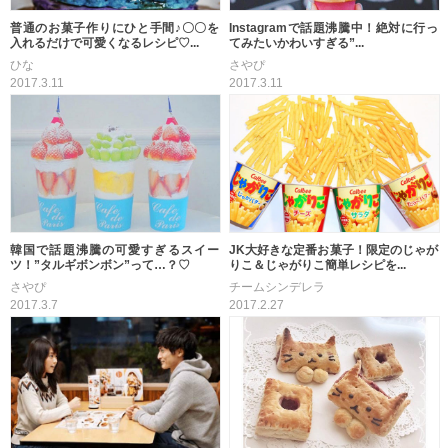
普通のお菓子作りにひと手間♪〇〇を
Instagramで話題沸騰中！絶対に行っ
入れるだけで可愛くなるレシピ♡...
てみたいかわいすぎる”...
ひな
さやぴ
2017.3.11
2017.3.11
韓国で話題沸騰の可愛すぎるスイー
JK大好きな定番お菓子！限定のじゃが
ツ！”タルギボンボン”って…？♡
りこ＆じゃがりこ簡単レシピを...
さやぴ
チームシンデレラ
2017.3.7
2017.2.27