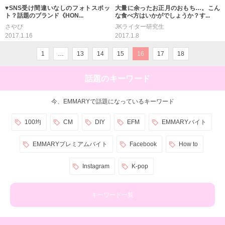
♥︎SNS受け間違いなしのフォトスポッ
大量に余ったお正月のおもち…。こん
ト？話題のブランド《HON...
な食べ方はいかがでしょうか？す...
さやぴ
JKライター研究生
2017.1.16
2017.1.8
1
…
13
14
15
16
17
18
話題のキーワード
今、EMMARYで話題になっているキーワード
100均
CM
DIY
EFM
EMMARYバイト
EMMARYプレミアムバイト
Facebook
How to
Instagram
K-pop
キーワード一覧