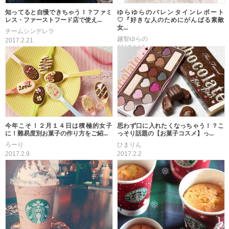
ゆらゆらのバレンタインレポート
知ってると自慢できちゃう！？ファミ
♡『好きな人のためにがんばる素敵
レス・ファーストフード店で使え...
女...
チームシンデレラ
越智ゆらの
2017.2.21
2017.2.13
今年こそ！２月１４日は積極的女子
思わず口に入れたくなっちゃう！？こ
に！難易度別お菓子の作り方をご紹...
っそり話題の【お菓子コスメ】っ...
ろーり
ひまりん
2017.2.9
2017.2.2