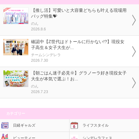
【推し活】可愛いと大容量どちらも叶える現場用
バッグ特集💝
のん
2026.8.6
確認中【Z世代はドトールに行かない!?】現役女
子高生＆女子大生が...
チームシンデレラ
2026.7.30
【朝ごはん迷子必見🌞】グラノーラ好き現役女子
大生が本気で選ぶ！お...
のん
2026.7.23
カテゴリー
日経ギャルズ
ライフスタイル
ビューティー
シンデレラフェス