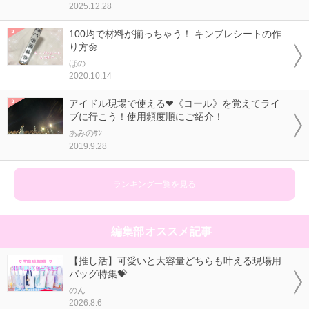
2025.12.28
100均で材料が揃っちゃう！ キンブレシートの作
り方🌼
ほの
2020.10.14
アイドル現場で使える❤《コール》を覚えてライ
ブに行こう！使用頻度順にご紹介！
あみのｻﾝ
2019.9.28
ランキング一覧を見る
編集部オススメ記事
【推し活】可愛いと大容量どちらも叶える現場用
バッグ特集💝
のん
2026.8.6