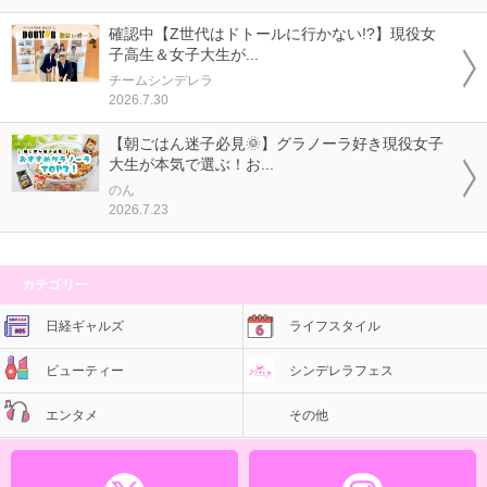
確認中【Z世代はドトールに行かない!?】現役女
子高生＆女子大生が...
チームシンデレラ
2026.7.30
【朝ごはん迷子必見🌞】グラノーラ好き現役女子
大生が本気で選ぶ！お...
のん
2026.7.23
カテゴリー
日経ギャルズ
ライフスタイル
ビューティー
シンデレラフェス
エンタメ
その他