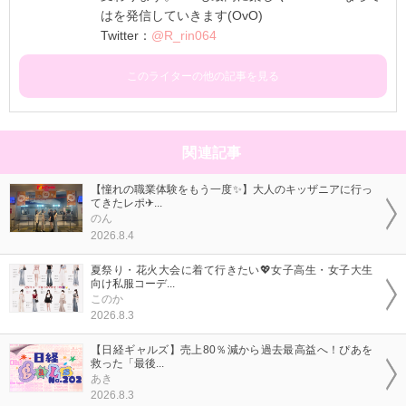
はを発信していきます(OvO)
Twitter：
@R_rin064
このライターの他の記事を見る
関連記事
【憧れの職業体験をもう一度✨】大人のキッザニアに行っ
てきたレポ✈...
のん
2026.8.4
夏祭り・花火大会に着て行きたい💖女子高生・女子大生
向け私服コーデ...
このか
2026.8.3
【日経ギャルズ】売上80％減から過去最高益へ！ぴあを
救った「最後...
あき
2026.8.3