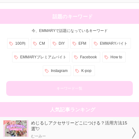
話題のキーワード
今、EMMARYで話題になっているキーワード
100均
CM
DIY
EFM
EMMARYバイト
EMMARYプレミアムバイト
Facebook
How to
Instagram
K-pop
キーワード一覧
人気記事ランキング
めじるしアクセサリーどこにつける？活用方法15
選💘
むーみー