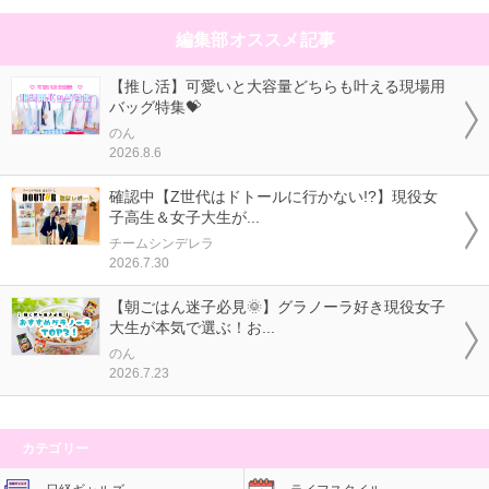
編集部オススメ記事
【推し活】可愛いと大容量どちらも叶える現場用
バッグ特集💝
のん
2026.8.6
確認中【Z世代はドトールに行かない!?】現役女
子高生＆女子大生が...
チームシンデレラ
2026.7.30
【朝ごはん迷子必見🌞】グラノーラ好き現役女子
大生が本気で選ぶ！お...
のん
2026.7.23
カテゴリー