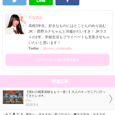
りなのん
高校3年生。好きなものにはとことんのめり込む
JK♡ 西野カナちゃんと洋服がだいすき！ JKラス
トの1年、学校生活もプライベートも充実させちゃ
いたいと思います！
Twitter：
@rnnn_cinderella
このライターの他の記事を見る
関連記事
【憧れの職業体験をもう一度✨】大人のキッザニアに行っ
てきたレポ✈...
のん
2026.8.4
夏祭り・花火大会に着て行きたい💖女子高生・女子大生