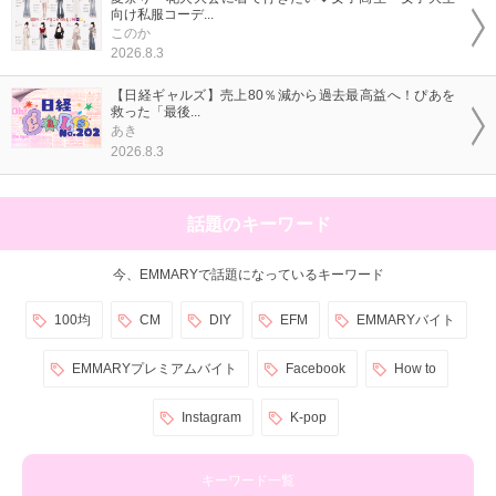
向け私服コーデ...
このか
2026.8.3
【日経ギャルズ】売上80％減から過去最高益へ！ぴあを
救った「最後...
あき
2026.8.3
話題のキーワード
今、EMMARYで話題になっているキーワード
100均
CM
DIY
EFM
EMMARYバイト
EMMARYプレミアムバイト
Facebook
How to
Instagram
K-pop
キーワード一覧