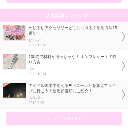
人気記事ランキング
めじるしアクセサリーどこにつける？活用方法15
選💘
むーみー
2025.12.28
100均で材料が揃っちゃう！ キンブレシートの作
り方🌼
ほの
2020.10.14
アイドル現場で使える❤《コール》を覚えてライ
ブに行こう！使用頻度順にご紹介！
あみのｻﾝ
2019.9.28
ランキング一覧を見る