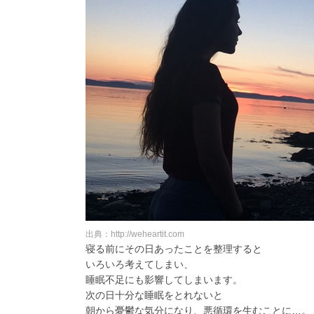
出典：http://weheartit.com
寝る前にその日あったことを整理すると
いろいろ考えてしまい、
睡眠不足にも影響してしまいます。
次の日十分な睡眠をとれないと
朝から憂鬱な気分になり、悪循環を生むことに…。