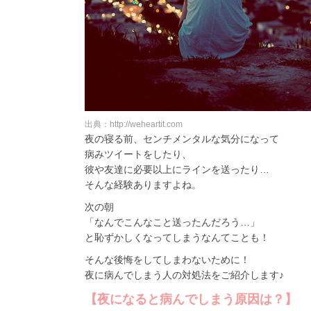
出典：http://weheartit.com
夜の寝る前、センチメンタルな気分になって
病みツイートをしたり、
彼や友達に必要以上にラインを送ったり…
そんな経験ありますよね。
次の朝
「なんでこんなこと送ったんだろう…」
と恥ずかしくなってしまうなんてことも！
そんな後悔をしてしまわないために！
夜に病んでしまう人の対処法をご紹介します♪
【夜になると病んでしまう原因は？】