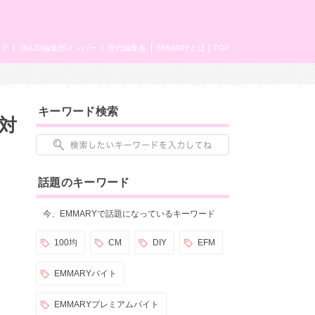
ング
JK&JD編集部メンバー
歴代編集長
EMMARYとは
TOP
キーワード検索
対
話題のキーワード
今、EMMARYで話題になっているキーワード
100均
CM
DIY
EFM
EMMARYバイト
EMMARYプレミアムバイト