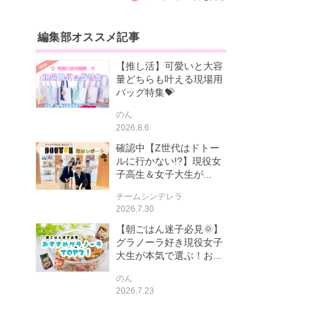
編集部オススメ記事
【推し活】可愛いと大容
量どちらも叶える現場用
バッグ特集💝
のん
2026.8.6
確認中【Z世代はドトー
ルに行かない!?】現役女
子高生＆女子大生が...
チームシンデレラ
2026.7.30
【朝ごはん迷子必見🌞】
グラノーラ好き現役女子
大生が本気で選ぶ！お...
のん
2026.7.23