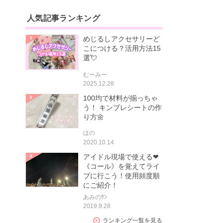
人気記事ランキング
めじるしアクセサリーど
こにつける？活用方法15
選💘
むーみー
2025.12.28
100均で材料が揃っちゃ
う！ キンブレシートの作
り方🌼
ほの
2020.10.14
アイドル現場で使える❤
《コール》を覚えてライ
ブに行こう！使用頻度順
にご紹介！
あみのｻﾝ
2019.9.28
ランキング一覧を見る