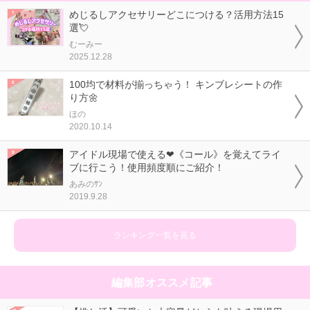
めじるしアクセサリーどこにつける？活用方法15
選💘
むーみー
2025.12.28
100均で材料が揃っちゃう！ キンブレシートの作
り方🌼
ほの
2020.10.14
アイドル現場で使える❤《コール》を覚えてライ
ブに行こう！使用頻度順にご紹介！
あみのｻﾝ
2019.9.28
ランキング一覧を見る
編集部オススメ記事