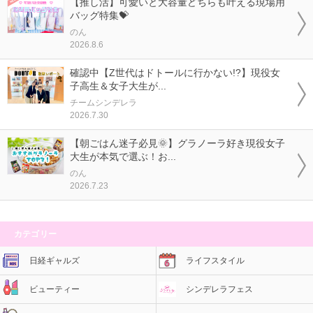
【推し活】可愛いと大容量どちらも叶える現場用
バッグ特集💝
のん
2026.8.6
確認中【Z世代はドトールに行かない!?】現役女
子高生＆女子大生が...
チームシンデレラ
2026.7.30
【朝ごはん迷子必見🌞】グラノーラ好き現役女子
大生が本気で選ぶ！お...
のん
2026.7.23
カテゴリー
日経ギャルズ
ライフスタイル
ビューティー
シンデレラフェス