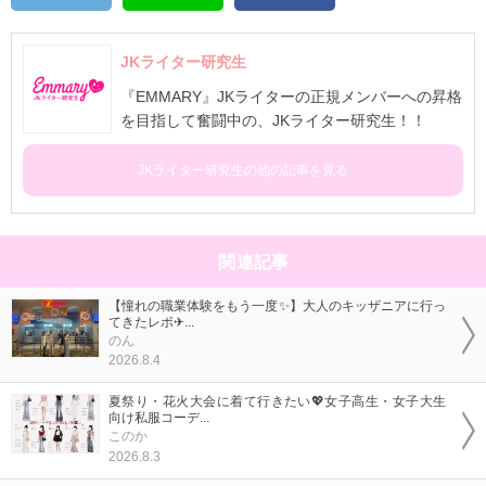
JKライター研究生
『EMMARY』JKライターの正規メンバーへの昇格
を目指して奮闘中の、JKライター研究生！！
JKライター研究生の他の記事を見る
関連記事
【憧れの職業体験をもう一度✨】大人のキッザニアに行っ
てきたレポ✈...
のん
2026.8.4
夏祭り・花火大会に着て行きたい💖女子高生・女子大生
向け私服コーデ...
このか
2026.8.3