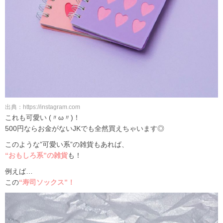
出典：https://instagram.com
これも可愛い (〃ω〃)！
500円ならお金がないJKでも全然買えちゃいます◎
このような”可愛い系”の雑貨もあれば、
“おもしろ系”の雑貨
も！
例えば…
この
“寿司ソックス”！