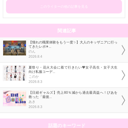
このライターの他の記事を見る
関連記事
【憧れの職業体験をもう一度✨】大人のキッザニアに行っ
てきたレポ✈...
のん
2026.8.4
夏祭り・花火大会に着て行きたい💖女子高生・女子大生
向け私服コーデ...
このか
2026.8.3
【日経ギャルズ】売上80％減から過去最高益へ！ぴあを
救った「最後...
あき
2026.8.3
話題のキーワード