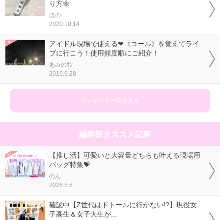
り方🌼
ほの
2020.10.14
アイドル現場で使える❤《コール》を覚えてライ
ブに行こう！使用頻度順にご紹介！
あみのｻﾝ
2019.9.28
ランキング一覧を見る
編集部オススメ記事
【推し活】可愛いと大容量どちらも叶える現場用
バッグ特集💝
のん
2026.8.6
確認中【Z世代はドトールに行かない!?】現役女
子高生＆女子大生が...