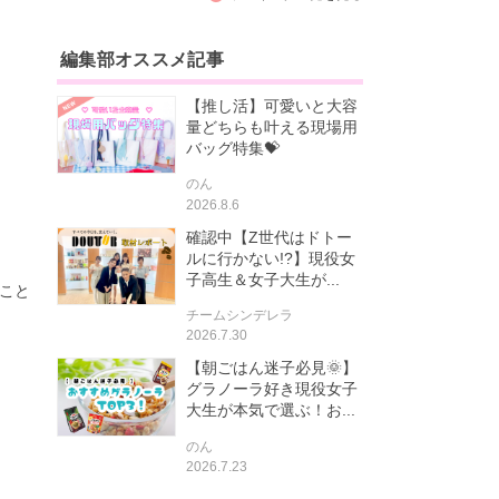
編集部オススメ記事
【推し活】可愛いと大容
量どちらも叶える現場用
バッグ特集💝
のん
2026.8.6
確認中【Z世代はドトー
ルに行かない!?】現役女
子高生＆女子大生が...
すこと
チームシンデレラ
2026.7.30
【朝ごはん迷子必見🌞】
グラノーラ好き現役女子
大生が本気で選ぶ！お...
のん
2026.7.23