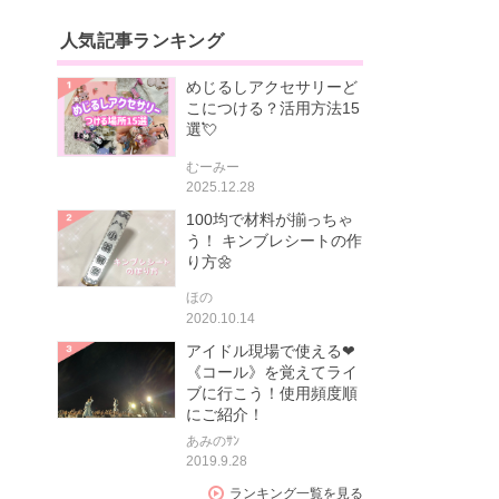
人気記事ランキング
めじるしアクセサリーど
こにつける？活用方法15
選💘
むーみー
2025.12.28
100均で材料が揃っちゃ
う！ キンブレシートの作
り方🌼
ほの
2020.10.14
アイドル現場で使える❤
《コール》を覚えてライ
ブに行こう！使用頻度順
にご紹介！
あみのｻﾝ
2019.9.28
ランキング一覧を見る