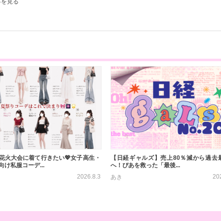
事を見る
花火大会に着て行きたい💖女子高生・
【日経ギャルズ】売上80％減から過去
け私服コーデ...
へ！ぴあを救った「最後...
2026.8.3
20
あき