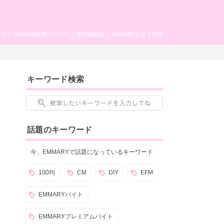
ング
JK&JD編集部メンバー
歴代編集長
EMMARYとは
TOP
キーワード検索
話題のキーワード
今、EMMARYで話題になっているキーワード
100均
CM
DIY
EFM
EMMARYバイト
EMMARYプレミアムバイト