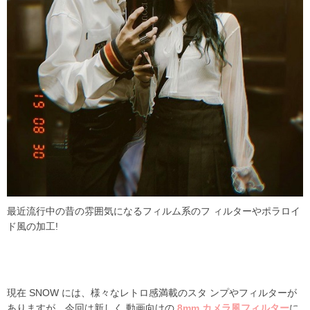
最近流行中の昔の雰囲気になるフィルム系のフ ィルターやポラロイ
ド風の加工
!
現在
SNOW
には、様々なレトロ感満載のスタ ンプやフィルターが
ありますが、今回は新しく 動画向けの
8mm カメラ風フィルター
に