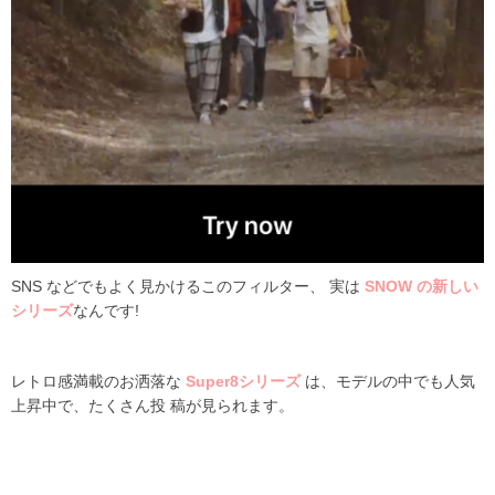
SNS などでもよく見かけるこのフィルター、 実は
SNOW の新しい
シリーズ
なんです
!
レトロ感満載のお洒落な
Super8シリーズ
は、モデルの中でも人気
上昇中で、たくさん投 稿が見られます。