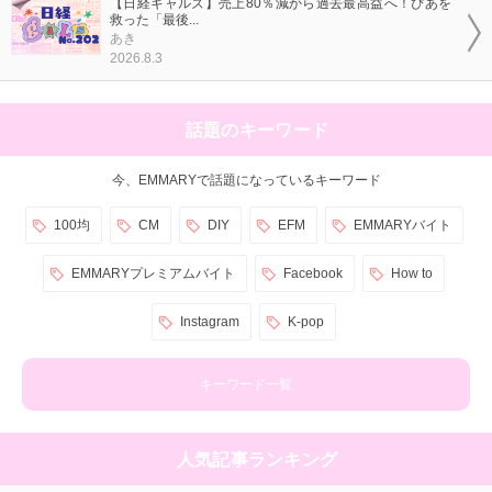
【日経ギャルズ】売上80％減から過去最高益へ！ぴあを
救った「最後...
あき
2026.8.3
話題のキーワード
今、EMMARYで話題になっているキーワード
100均
CM
DIY
EFM
EMMARYバイト
EMMARYプレミアムバイト
Facebook
How to
Instagram
K-pop
キーワード一覧
人気記事ランキング