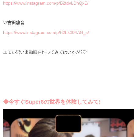
https://www.instagram.com/p/B2tdvLDhQxE/
♡
吉田凜音
https://www.instagram.com/p/B2bk004AG_s/
エモい思い出動画を作ってみてはいかが
?♡
◆今すぐSuper8の世界を体験してみて!