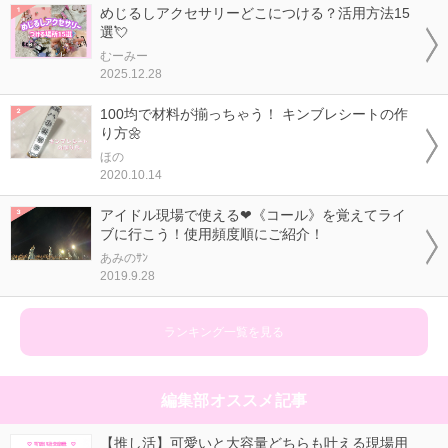
めじるしアクセサリーどこにつける？活用方法15
選💘
むーみー
2025.12.28
100均で材料が揃っちゃう！ キンブレシートの作
り方🌼
ほの
2020.10.14
アイドル現場で使える❤《コール》を覚えてライ
ブに行こう！使用頻度順にご紹介！
あみのｻﾝ
2019.9.28
ランキング一覧を見る
編集部オススメ記事
【推し活】可愛いと大容量どちらも叶える現場用