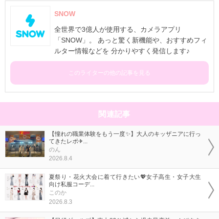
SNOW
全世界で3億人が使用する、カメラアプリ
「SNOW」。 あっと驚く新機能や、おすすめフィ
ルター情報などを 分かりやすく発信します♪
このライターの他の記事を見る
関連記事
【憧れの職業体験をもう一度✨】大人のキッザニアに行っ
てきたレポ✈...
のん
2026.8.4
夏祭り・花火大会に着て行きたい💖女子高生・女子大生
向け私服コーデ...
このか
2026.8.3