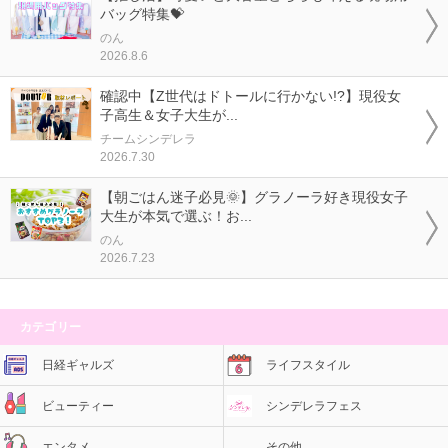
バッグ特集💝
のん
2026.8.6
確認中【Z世代はドトールに行かない!?】現役女
子高生＆女子大生が...
チームシンデレラ
2026.7.30
【朝ごはん迷子必見🌞】グラノーラ好き現役女子
大生が本気で選ぶ！お...
のん
2026.7.23
カテゴリー
日経ギャルズ
ライフスタイル
ビューティー
シンデレラフェス
エンタメ
その他