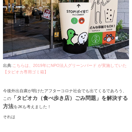
出典:
こちらは、2019年にNPO法人グリーンバード が実施していた
【タピオカ専用ゴミ箱】
今後外出自粛が明けたアフターコロナ社会でも出てくるであろう、
「タピオカ（食べ歩き店）ごみ問題」を解決する
この
方法
をJKも考えました！
それは