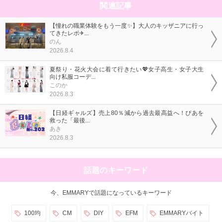
関連記事
【憧れの職業体験をもう一度✨】大人のキッザニアに行っ
てきたレポ✈...
のん
2026.8.4
夏祭り・花火大会に着て行きたい💖女子高生・女子大生
向け私服コーデ...
このか
2026.8.3
【日経ギャルズ】売上80％減から過去最高益へ！ぴあを
救った「最後...
あき
2026.8.3
話題のキーワード
今、EMMARYで話題になっているキーワード
100均
CM
DIY
EFM
EMMARYバイト