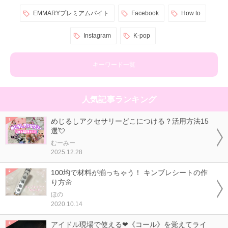
EMMARYプレミアムバイト
Facebook
How to
Instagram
K-pop
キーワード一覧
人気記事ランキング
めじるしアクセサリーどこにつける？活用方法15
選💘
むーみー
2025.12.28
100均で材料が揃っちゃう！ キンブレシートの作
り方🌼
ほの
2020.10.14
アイドル現場で使える❤《コール》を覚えてライ