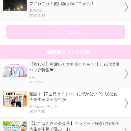
ブに行こう！使用頻度順にご紹介！
あみのｻﾝ
2019.9.28
ランキング一覧を見る
編集部オススメ記事
【推し活】可愛いと大容量どちらも叶える現場用
バッグ特集💝
のん
2026.8.6
確認中【Z世代はドトールに行かない!?】現役女
子高生＆女子大生が...
チームシンデレラ
2026.7.30
【朝ごはん迷子必見🌞】グラノーラ好き現役女子
大生が本気で選ぶ！お...