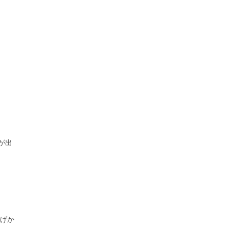
が出
げか