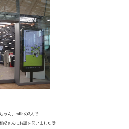
ちゃん、
milk
の
3
人で
智紀さんにお話を伺いました😊