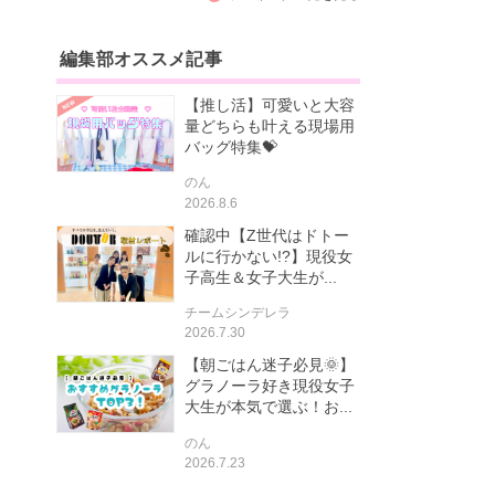
編集部オススメ記事
【推し活】可愛いと大容
量どちらも叶える現場用
バッグ特集💝
のん
2026.8.6
確認中【Z世代はドトー
ルに行かない!?】現役女
子高生＆女子大生が...
チームシンデレラ
2026.7.30
【朝ごはん迷子必見🌞】
グラノーラ好き現役女子
大生が本気で選ぶ！お...
のん
2026.7.23