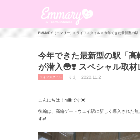
EMMARY（エマリー）
>
ライフスタイル
> 今年できた最新型の駅
今年できた最新型の駅「高
が潜入😳❣️ スペシャル
りえ
2020.11.2
ライフスタイル
こんにちは！
milk
です💓
後編は、高輪ゲートウェイ駅に新しく導入された無
す✊️❗️