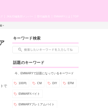
ング
JK&JD編集部メンバー
歴代編集長
EMMARYとは
TOP
編＞
キーワード検索
ア
話題のキーワード
今、EMMARYで話題になっているキーワード
100均
CM
DIY
EFM
ートで
EMMARYバイト
EMMARYプレミアムバイト