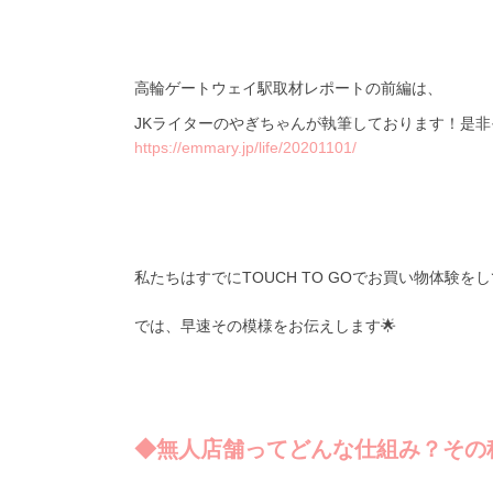
高輪ゲートウェイ駅取材レポートの前編は、
JKライターのやぎちゃんが執筆しております！是
https://emmary.jp/life/20201101/
私たちはすでに
TOUCH TO GO
でお買い物体験をし
では、早速その模様をお伝えします🌟
◆無人店舗ってどんな仕組み？その