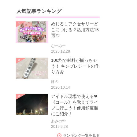
人気記事ランキング
めじるしアクセサリーど
こにつける？活用方法15
選💘
むーみー
2025.12.28
100均で材料が揃っちゃ
う！ キンブレシートの作
り方🌼
ほの
2020.10.14
アイドル現場で使える❤
《コール》を覚えてライ
ブに行こう！使用頻度順
にご紹介！
あみのｻﾝ
2019.9.28
ランキング一覧を見る