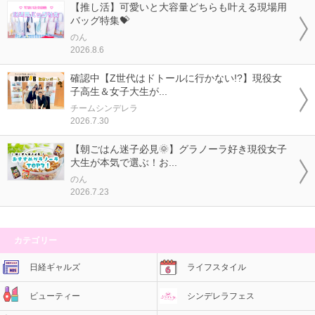
【推し活】可愛いと大容量どちらも叶える現場用
バッグ特集💝
のん
2026.8.6
確認中【Z世代はドトールに行かない!?】現役女
子高生＆女子大生が...
チームシンデレラ
2026.7.30
【朝ごはん迷子必見🌞】グラノーラ好き現役女子
大生が本気で選ぶ！お...
のん
2026.7.23
カテゴリー
日経ギャルズ
ライフスタイル
ビューティー
シンデレラフェス