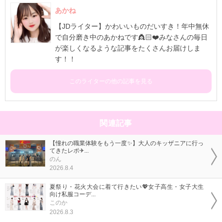
あかね
【JDライター】かわいいものだいすき！年中無休
で自分磨き中のあかねです👸🏻❤️みなさんの毎日
が楽しくなるような記事をたくさんお届けしま
す！！
このライターの他の記事を見る
関連記事
【憧れの職業体験をもう一度✨】大人のキッザニアに行っ
てきたレポ✈...
のん
2026.8.4
夏祭り・花火大会に着て行きたい💖女子高生・女子大生
向け私服コーデ...
このか
2026.8.3