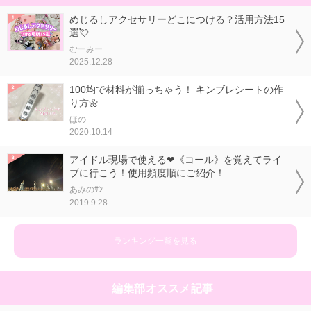
めじるしアクセサリーどこにつける？活用方法15
選💘
むーみー
2025.12.28
100均で材料が揃っちゃう！ キンブレシートの作
り方🌼
ほの
2020.10.14
アイドル現場で使える❤《コール》を覚えてライ
ブに行こう！使用頻度順にご紹介！
あみのｻﾝ
2019.9.28
ランキング一覧を見る
編集部オススメ記事