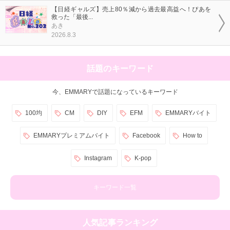
【日経ギャルズ】売上80％減から過去最高益へ！ぴあを
救った「最後...
あき
2026.8.3
話題のキーワード
今、EMMARYで話題になっているキーワード
100均
CM
DIY
EFM
EMMARYバイト
EMMARYプレミアムバイト
Facebook
How to
Instagram
K-pop
キーワード一覧
人気記事ランキング