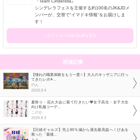
『Team Cinderella』
シンデレラフェスを主催する約100名のJK&JDメ
ンバーが、交替で“イマドキ情報”をお届けしま
す！
このライターの他の記事を見る
関連記事
【憧れの職業体験をもう一度✨】大人のキッザニアに行っ
てきたレポ✈...
のん
2026.8.4
夏祭り・花火大会に着て行きたい💖女子高生・女子大生
向け私服コーデ...
このか
2026.8.3
【日経ギャルズ】売上80％減から過去最高益へ！ぴあを
救った「最後...
あき