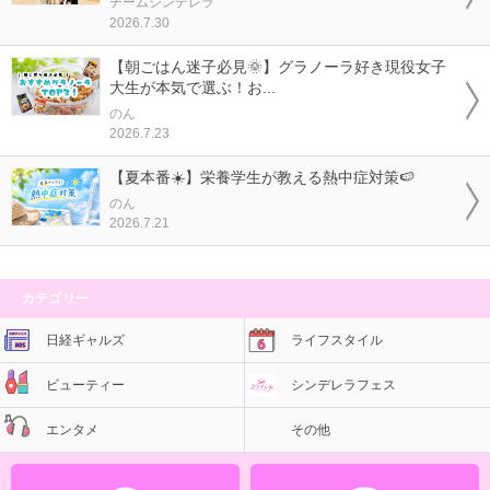
チームシンデレラ
2026.7.30
【朝ごはん迷子必見🌞】グラノーラ好き現役女子
大生が本気で選ぶ！お...
のん
2026.7.23
【夏本番☀️】栄養学生が教える熱中症対策🍉
のん
2026.7.21
カテゴリー
日経ギャルズ
ライフスタイル
ビューティー
シンデレラフェス
エンタメ
その他