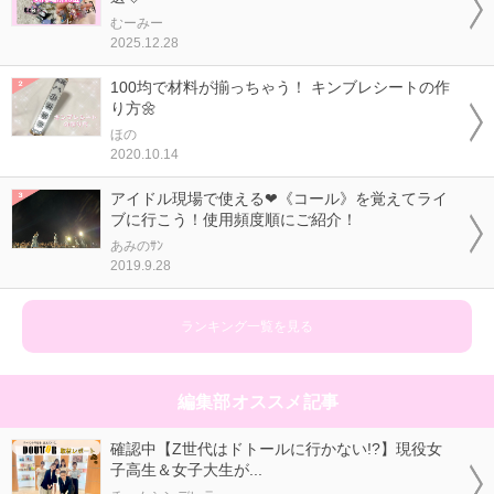
むーみー
2025.12.28
100均で材料が揃っちゃう！ キンブレシートの作
り方🌼
ほの
2020.10.14
アイドル現場で使える❤《コール》を覚えてライ
ブに行こう！使用頻度順にご紹介！
あみのｻﾝ
2019.9.28
ランキング一覧を見る
編集部オススメ記事
確認中【Z世代はドトールに行かない!?】現役女
子高生＆女子大生が...