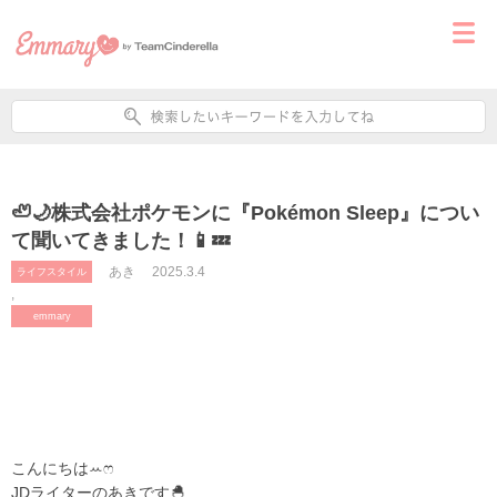
🦥🌙株式会社ポケモンに『Pokémon Sleep』につい
て聞いてきました！📱💤
あき
2025.3.4
ライフスタイル
,
emmary
こんにちはꕀෆ
JDライターのあきです🐣