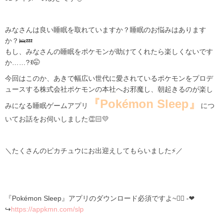
みなさんは良い睡眠を取れていますか？睡眠のお悩みはあります
か？🛌💤
もし、みなさんの睡眠をポケモンが助けてくれたら楽しくないです
か……?ꉂ🤭
今回はこのか、あきで幅広い世代に愛されているポケモンをプロデ
ュースする株式会社ポケモンの本社へお邪魔し、朝起きるのが楽し
『Pokémon Sleep
』
みになる睡眠ゲームアプリ
につ
いてお話をお伺いしました👏🏻💛
＼たくさんのピカチュウにお出迎えしてもらいました⚡／
『Pokémon Sleep』アプリのダウンロード必須ですよ~👍🏻 -❤
↪
https://appkmn.com/slp