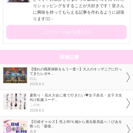
りショッピングをすることが大好きです！皆さん
に興味を持ってもらえる記事を作れるように頑張
ります✊🏻 -
このライターの他の記事を見る
関連記事
【憧れの職業体験をもう一度✨】大人のキッザニアに行っ
てきたレポ✈...
のん
2026.8.4
夏祭り・花火大会に着て行きたい💖女子高生・女子大生
向け私服コーデ...
このか
2026.8.3
【日経ギャルズ】売上80％減から過去最高益へ！ぴあを
救った「最後...
あき