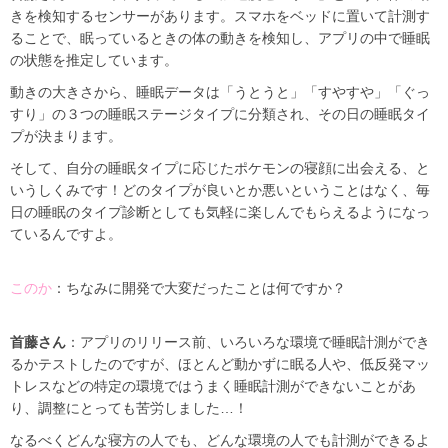
きを検知するセンサーがあります。スマホをベッドに置いて計測す
ることで、眠っているときの体の動きを検知し、アプリの中で睡眠
の状態を推定しています。
動きの大きさから、睡眠データは「うとうと」「すやすや」「ぐっ
すり」の３つの睡眠ステージタイプに分類され、その日の睡眠タイ
プが決まります。
そして、自分の睡眠タイプに応じたポケモンの寝顔に出会える、と
いうしくみです！どのタイプが良いとか悪いということはなく、毎
日の睡眠のタイプ診断としても気軽に楽しんでもらえるようになっ
ているんですよ。
このか
：ちなみに開発で大変だったことは何ですか？
首藤さん
：アプリのリリース前、いろいろな環境で睡眠計測ができ
るかテストしたのですが、ほとんど動かずに眠る人や、低反発マッ
トレスなどの特定の環境ではうまく睡眠計測ができないことがあ
り、調整にとっても苦労しました…！
なるべくどんな寝方の人でも、どんな環境の人でも計測ができるよ