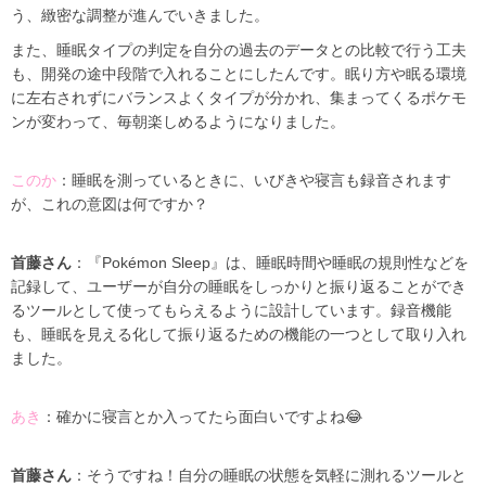
う、緻密な調整が進んでいきました。
また、睡眠タイプの判定を自分の過去のデータとの比較で行う工夫
も、開発の途中段階で入れることにしたんです。眠り方や眠る環境
に左右されずにバランスよくタイプが分かれ、集まってくるポケモ
ンが変わって、毎朝楽しめるようになりました。
このか
：睡眠を測っているときに、いびきや寝言も録音されます
が、これの意図は何ですか？
首藤さん
：『Pokémon Sleep』は、睡眠時間や睡眠の規則性などを
記録して、ユーザーが自分の睡眠をしっかりと振り返ることができ
るツールとして使ってもらえるように設計しています。録音機能
も、睡眠を見える化して振り返るための機能の一つとして取り入れ
ました。
あき
：確かに寝言とか入ってたら面白いですよね😂
首藤さん
：そうですね！自分の睡眠の状態を気軽に測れるツールと