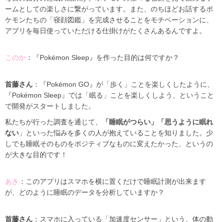
ームとしての楽しさに繋がっています。また、のちほどお話するポ
ケモンたちの「寝顔図鑑」を完成させることをモチベーションに、
アプリを毎日使っていただける仕掛けがたくさんあるんですよ。
このか
：『Pokémon Sleep』を作った目的は何ですか？
首藤さん
：『Pokémon GO』が「歩く」ことを楽しくしたように、
『Pokémon Sleep』では「眠る」ことを楽しくしよう、ということ
で開発がスタートしました。
私たちが行った調査を通じて、
「睡眠がつらい」「思うように眠れ
ない
」といった悩みを多くの人が抱えていることを知りました。少
しでも睡眠そのものをポジティブなものに変えたかった、というの
が大きな目的です！
あき
：このアプリはスマホを横に置くだけで睡眠計測が出来ます
が、どのように睡眠のデータを分析していますか？
首藤さん
：スマホに入っている「加速度センサー」という、体の動