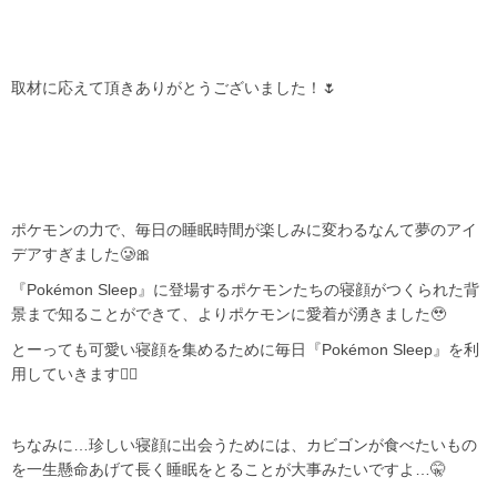
取材に応えて頂きありがとうございました！🌷
ポケモンの力で、毎日の睡眠時間が楽しみに変わるなんて夢のアイ
デアすぎました🥲‎🎀
『Pokémon Sleep』に登場するポケモンたちの寝顔がつくられた背
景まで知ることができて、よりポケモンに愛着が湧きました🥹
とーっても可愛い寝顔を集めるために毎日『Pokémon Sleep』を利
用していきます✊🏻
ちなみに…珍しい寝顔に出会うためには、カビゴンが食べたいもの
を一生懸命あげて長く睡眠をとることが大事みたいですよ…🤫