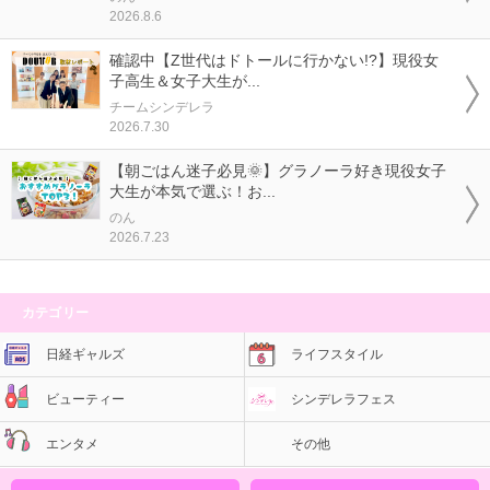
2026.8.6
確認中【Z世代はドトールに行かない!?】現役女
子高生＆女子大生が...
チームシンデレラ
2026.7.30
【朝ごはん迷子必見🌞】グラノーラ好き現役女子
大生が本気で選ぶ！お...
のん
2026.7.23
カテゴリー
日経ギャルズ
ライフスタイル
ビューティー
シンデレラフェス
エンタメ
その他