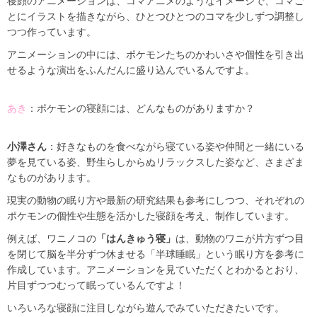
寝顔のアニメーションは、コマアニメのようなイメージで、コマご
とにイラストを描きながら、ひとつひとつのコマを少しずつ調整し
つつ作っています。
アニメーションの中には、ポケモンたちのかわいさや個性を引き出
せるような演出をふんだんに盛り込んでいるんですよ。
あき
：ポケモンの寝顔には、どんなものがありますか？
小澤さん
：好きなものを食べながら寝ている姿や仲間と一緒にいる
夢を見ている姿、野生らしからぬリラックスした姿など、さまざま
なものがあります。
現実の動物の眠り方や最新の研究結果も参考にしつつ、それぞれの
ポケモンの個性や生態を活かした寝顔を考え、制作しています。
例えば、ワニノコの
「はんきゅう寝」
は、動物のワニが片方ずつ目
を閉じて脳を半分ずつ休ませる「半球睡眠」という眠り方を参考に
作成しています。アニメーションを見ていただくとわかるとおり、
片目ずつつむって眠っているんですよ！
いろいろな寝顔に注目しながら遊んでみていただきたいです。