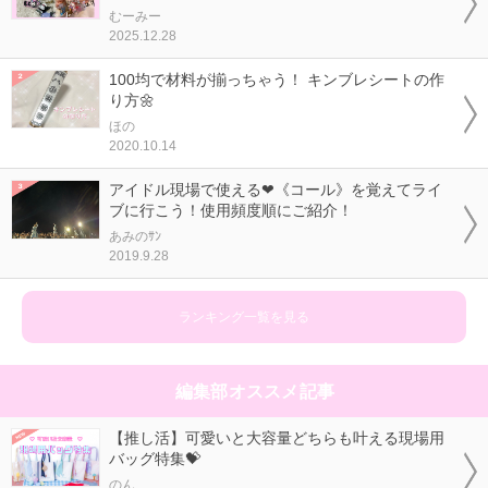
むーみー
2025.12.28
100均で材料が揃っちゃう！ キンブレシートの作
り方🌼
ほの
2020.10.14
アイドル現場で使える❤《コール》を覚えてライ
ブに行こう！使用頻度順にご紹介！
あみのｻﾝ
2019.9.28
ランキング一覧を見る
編集部オススメ記事
【推し活】可愛いと大容量どちらも叶える現場用
バッグ特集💝
のん