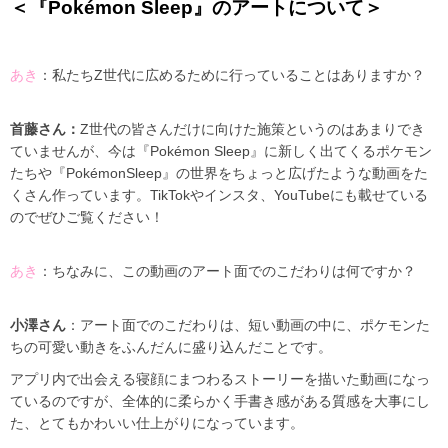
＜『Pokémon Sleep』のアートについて＞
あき
：私たちZ世代に広めるために行っていることはありますか？
首藤さん：
Z世代の皆さんだけに向けた施策というのはあまりでき
ていませんが、今は『Pokémon Sleep』に新しく出てくるポケモン
たちや『PokémonSleep』の世界をちょっと広げたような動画をた
くさん作っています。TikTokやインスタ、YouTubeにも載せている
のでぜひご覧ください！
あき
：ちなみに、この動画のアート面でのこだわりは何ですか？
小澤さん
：アート面でのこだわりは、短い動画の中に、ポケモンた
ちの可愛い動きをふんだんに盛り込んだことです。
アプリ内で出会える寝顔にまつわるストーリーを描いた動画になっ
ているのですが、全体的に柔らかく手書き感がある質感を大事にし
た、とてもかわいい仕上がりになっています。