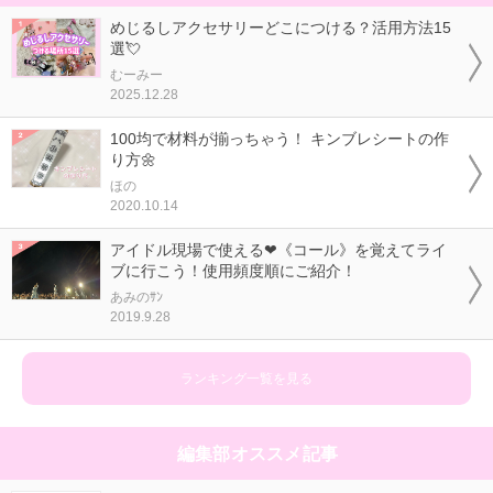
めじるしアクセサリーどこにつける？活用方法15
選💘
むーみー
2025.12.28
100均で材料が揃っちゃう！ キンブレシートの作
り方🌼
ほの
2020.10.14
アイドル現場で使える❤《コール》を覚えてライ
ブに行こう！使用頻度順にご紹介！
あみのｻﾝ
2019.9.28
ランキング一覧を見る
編集部オススメ記事