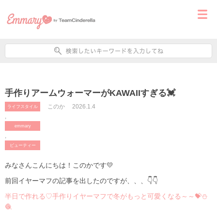
手作りアームウォーマーがKAWAIIすぎる💓
このか
2026.1.4
ライフスタイル
,
emmary
,
ビューティー
みなさんこんにちは！このかです💛
前回イヤーマフの記事を出したのですが、、、👇👇
半日で作れる♡手作りイヤーマフで冬がもっと可愛くなる～～💝⛄
🧶