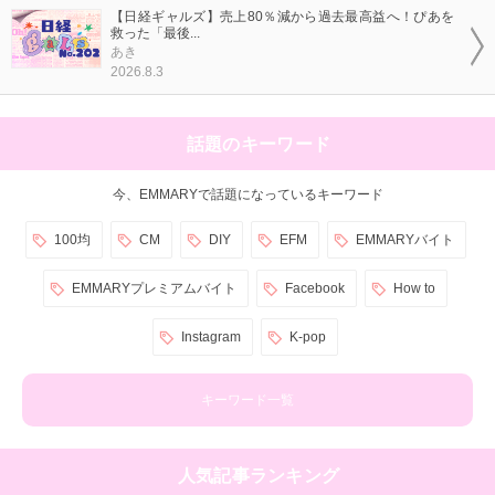
【日経ギャルズ】売上80％減から過去最高益へ！ぴあを
救った「最後...
あき
2026.8.3
話題のキーワード
今、EMMARYで話題になっているキーワード
100均
CM
DIY
EFM
EMMARYバイト
EMMARYプレミアムバイト
Facebook
How to
Instagram
K-pop
キーワード一覧
人気記事ランキング