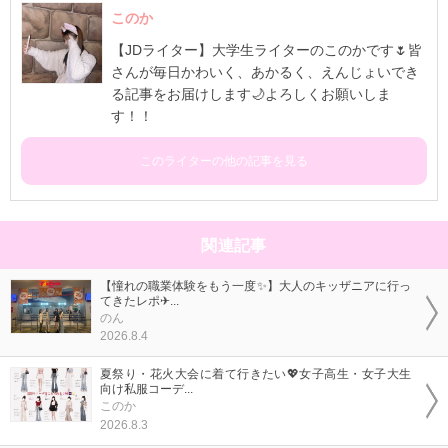
このか
【JDライター】大学生ライターのこのかです🌷皆
さんが毎日かわいく、あかるく、えんじょいでき
る記事をお届けします🌙よろしくお願いしま
す！！
このライターの他の記事を見る
関連記事
【憧れの職業体験をもう一度✨】大人のキッザニアに行っ
てきたレポ✈...
のん
2026.8.4
夏祭り・花火大会に着て行きたい💖女子高生・女子大生
向け私服コーデ...
このか
2026.8.3