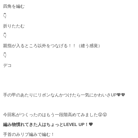
四角を編む
👇
折りたたむ
👇
親指が入るところ以外をつなげる！！（縫う感覚）
👇
デコ
手の甲のあたりにリボンなんかつけたら一気にかわいさUP💖💖
今回私がつくったのはもう一段階高めてみました😲😲
編み物慣れてきた人はちょっとLEVEL UP！💖
手首のみリブ編みで編む！