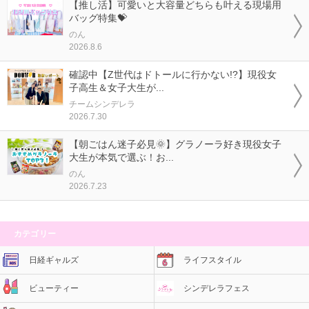
【推し活】可愛いと大容量どちらも叶える現場用
バッグ特集💝
のん
2026.8.6
確認中【Z世代はドトールに行かない!?】現役女
子高生＆女子大生が...
チームシンデレラ
2026.7.30
【朝ごはん迷子必見🌞】グラノーラ好き現役女子
大生が本気で選ぶ！お...
のん
2026.7.23
カテゴリー
日経ギャルズ
ライフスタイル
ビューティー
シンデレラフェス