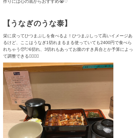
作りには心の底からおすすめ😭♡
【うなぎのうな泰】
栄に戻ってひつまぶしを食べるよ！ひつまぶしって高いイメージあ
るけど、ここはうなぎ1切れまるまる使っていても2400円で食べら
れちゃう🥺💘6切れ、3切れもあってお腹のすき具合とか予算によっ
て調整できる🙂‍↕️🙂‍↕️