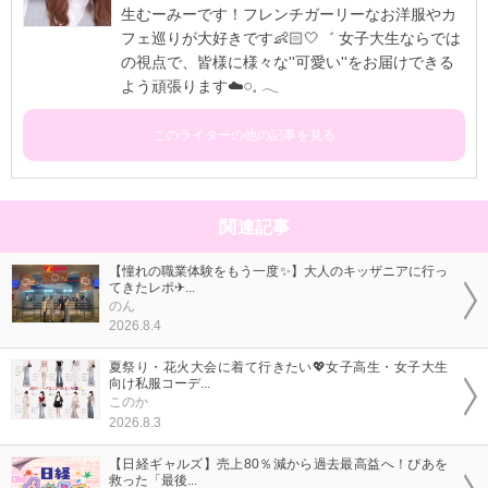
生むーみーです！フレンチガーリーなお洋服やカ
フェ巡りが大好きです👶🏻🤍゛ 女子大生ならでは
の視点で、皆様に様々な''可愛い''をお届けできる
よう頑張ります☁️𓏸⁡𓈒 𓂃
このライターの他の記事を見る
関連記事
【憧れの職業体験をもう一度✨】大人のキッザニアに行っ
てきたレポ✈...
のん
2026.8.4
夏祭り・花火大会に着て行きたい💖女子高生・女子大生
向け私服コーデ...
このか
2026.8.3
【日経ギャルズ】売上80％減から過去最高益へ！ぴあを
救った「最後...