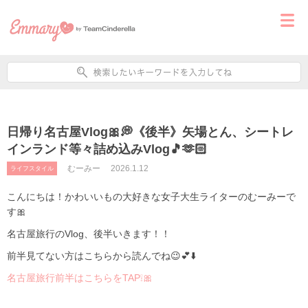
日帰り名古屋Vlog🎀💭《後半》矢場とん、シートレ
インランド等々詰め込みVlog🎵🫶🏻
むーみー
2026.1.12
ライフスタイル
こんにちは！かわいいもの大好きな女子大生ライターのむーみーで
す🎀
名古屋旅行のVlog、後半いきます！！
前半見てない方はこちらから読んでね😉💕⬇️
名古屋旅行前半はこちらをTAP❕🎀