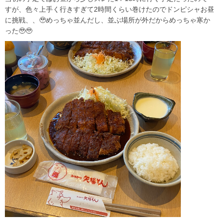
すが、色々上手く行きすぎて2時間くらい巻けたのでドンピシャお昼
に挑戦、、🥹めっちゃ並んだし、並ぶ場所が外だからめっちゃ寒か
った🥹🥹