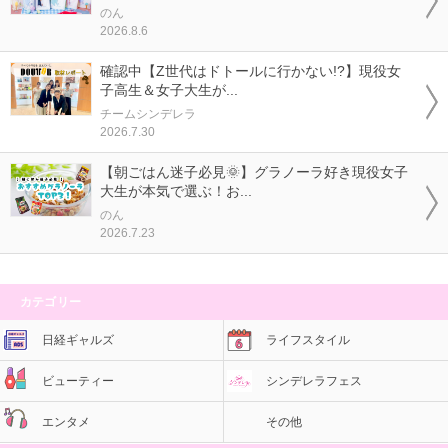
のん
2026.8.6
確認中【Z世代はドトールに行かない!?】現役女
子高生＆女子大生が...
チームシンデレラ
2026.7.30
【朝ごはん迷子必見🌞】グラノーラ好き現役女子
大生が本気で選ぶ！お...
のん
2026.7.23
カテゴリー
日経ギャルズ
ライフスタイル
ビューティー
シンデレラフェス
エンタメ
その他