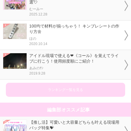
選💘
むーみー
2025.12.28
100均で材料が揃っちゃう！ キンブレシートの作
り方🌼
ほの
2020.10.14
アイドル現場で使える❤《コール》を覚えてライ
ブに行こう！使用頻度順にご紹介！
あみのｻﾝ
2019.9.28
ランキング一覧を見る
編集部オススメ記事
【推し活】可愛いと大容量どちらも叶える現場用
バッグ特集💝