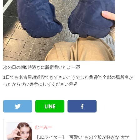
次の日の朝5時過ぎに新宿着いたよー😽
1日でも名古屋超満喫できてさいこうでした😆😆💘全部の場所良か
ったからぜひ参考にしてください💭💕
むーみー
【JDライター】 ''可愛い''もの全般が好きな 大学