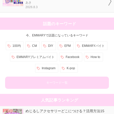
あき
2026.8.3
話題のキーワード
今、EMMARYで話題になっているキーワード
100均
CM
DIY
EFM
EMMARYバイト
EMMARYプレミアムバイト
Facebook
How to
Instagram
K-pop
キーワード一覧
人気記事ランキング
めじるしアクセサリーどこにつける？活用方法15