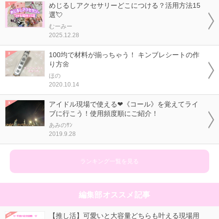
めじるしアクセサリーどこにつける？活用方法15
選💘
むーみー
2025.12.28
100均で材料が揃っちゃう！ キンブレシートの作
り方🌼
ほの
2020.10.14
アイドル現場で使える❤《コール》を覚えてライ
ブに行こう！使用頻度順にご紹介！
あみのｻﾝ
2019.9.28
ランキング一覧を見る
編集部オススメ記事
【推し活】可愛いと大容量どちらも叶える現場用