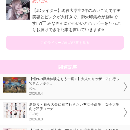
めいごん
【JDライター】現役大学生2年のめいごんです💗
美容とピンクが大好きで、御朱印集めが趣味で
す!!?!⛩️ みなさんにかわいいとハッピーをたっぷ
りお届けできる記事を書いていきます⭐️
このライターの他の記事を見る
関連記事
【憧れの職業体験をもう一度✨】大人のキッザニアに行っ
てきたレポ✈...
のん
2026.8.4
夏祭り・花火大会に着て行きたい💖女子高生・女子大生
向け私服コーデ...
このか
2026.8.3