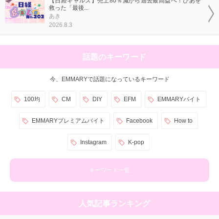
【日経ギャルズ】売上80％減から過去最高益へ！ぴあを
救った「最後...
あき
2026.8.3
話題のキーワード
今、EMMARYで話題になっているキーワード
100均
CM
DIY
EFM
EMMARYバイト
EMMARYプレミアムバイト
Facebook
How to
Instagram
K-pop
キーワード一覧
人気記事ランキング