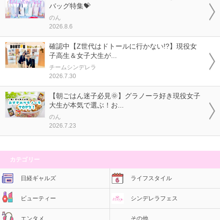
バッグ特集💝
のん
2026.8.6
確認中【Z世代はドトールに行かない!?】現役女
子高生＆女子大生が...
チームシンデレラ
2026.7.30
【朝ごはん迷子必見🌞】グラノーラ好き現役女子
大生が本気で選ぶ！お...
のん
2026.7.23
カテゴリー
日経ギャルズ
ライフスタイル
ビューティー
シンデレラフェス
エンタメ
その他