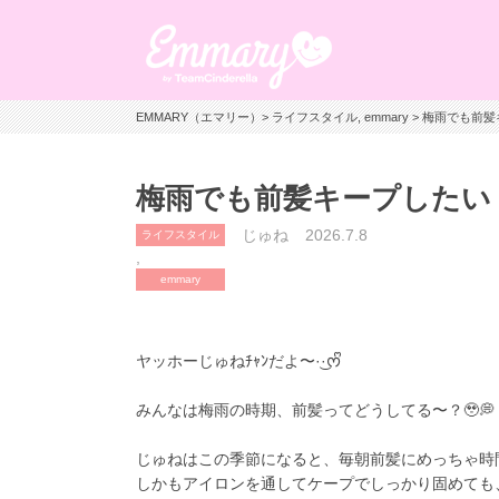
EMMARY（エマリー）
>
ライフスタイル
,
emmary
> 梅雨でも前髪
梅雨でも前髪キープしたい！
じゅね
2026.7.8
ライフスタイル
,
emmary
ヤッホーじゅねﾁｬﾝだよ〜·͜·ᰔᩚ
みんなは梅雨の時期、前髪ってどうしてる〜？🥹💭
じゅねはこの季節になると、毎朝前髪にめっちゃ時間
しかもアイロンを通してケープでしっかり固めても