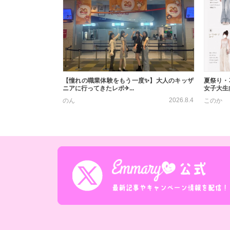
【憧れの職業体験をもう一度✨】大人のキッザ
夏祭り・
ニアに行ってきたレポ✈...
女子大生向
2026.8.4
のん
このか