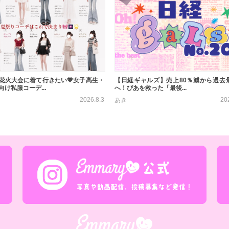
花火大会に着て行きたい💖女子高生・
【日経ギャルズ】売上80％減から過去
け私服コーデ...
へ！ぴあを救った「最後...
2026.8.3
20
あき