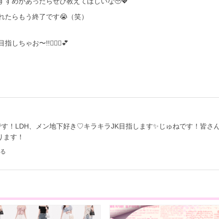
すめがあったらぜひ教えてほしいな🥹💖
れたらもう終了です😭（笑）
ゃお〜!!💇‍♀️✨💕
です！LDH、メン地下好き♡キラキラJK目指します✨️じゅねです！皆さ
ります！
る