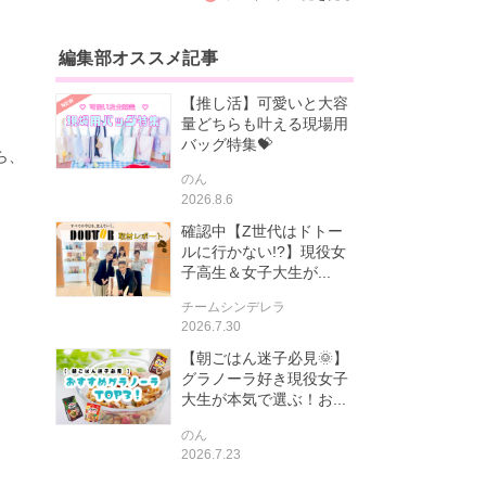
編集部オススメ記事
【推し活】可愛いと大容
量どちらも叶える現場用
バッグ特集💝
ら、
のん
2026.8.6
確認中【Z世代はドトー
ルに行かない!?】現役女
子高生＆女子大生が...
チームシンデレラ
2026.7.30
【朝ごはん迷子必見🌞】
グラノーラ好き現役女子
大生が本気で選ぶ！お...
のん
2026.7.23