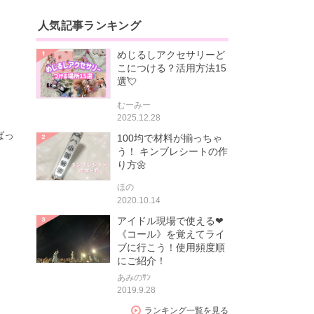
人気記事ランキング
めじるしアクセサリーど
こにつける？活用方法15
選💘
むーみー
2025.12.28
ばっ
100均で材料が揃っちゃ
う！ キンブレシートの作
り方🌼
ほの
2020.10.14
アイドル現場で使える❤
《コール》を覚えてライ
ブに行こう！使用頻度順
にご紹介！
あみのｻﾝ
2019.9.28
ランキング一覧を見る