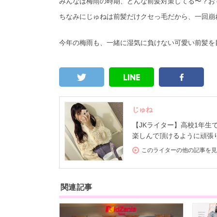
みんなは梅雨の時期、どんな前髪対策してる〜？おす
ちなみにじゅねは前髪だけクセっ毛だから、一回崩
今年の梅雨も、一緒に湿気に負けない可愛い前髪を目指しち
じゅね
【JKライター】高校1年生
楽しんで頂けるように頑張
このライターの他の記事を見
関連記事