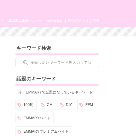
ング
JK&JD編集部メンバー
歴代編集長
EMMARYとは
TOP
キーワード検索
話題のキーワード
今、EMMARYで話題になっているキーワード
100均
CM
DIY
EFM
EMMARYバイト
EMMARYプレミアムバイト