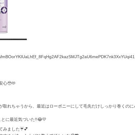
?srsltid=AfmBOorYKIUaLhEf_8FqHg2AF2kazSMJTg2aU6mePDK7nk3XxYUqi41
🥹🫶
が取れちゃうから、最近はローポニーにして毛先だけしっかり巻くのに
に最近気づいた!!😂💛
みました☔️💕