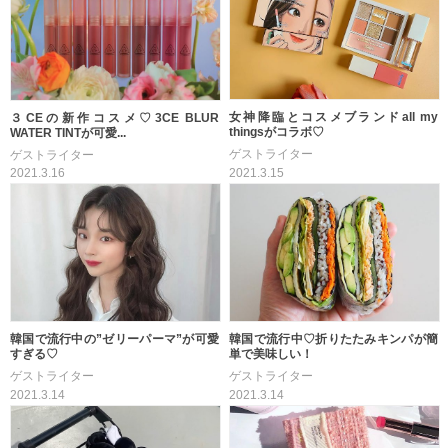
女神降臨とコスメブランドall my
３CEの新作コスメ♡3CE BLUR
thingsがコラボ♡
WATER TINTが可愛...
ゲストライター
ゲストライター
2021.3.15
2021.3.16
韓国で流行中の”ゼリーパーマ”が可愛
韓国で流行中♡折りたたみキンパが簡
すぎる♡
単で美味しい！
ゲストライター
ゲストライター
2021.3.14
2021.3.14