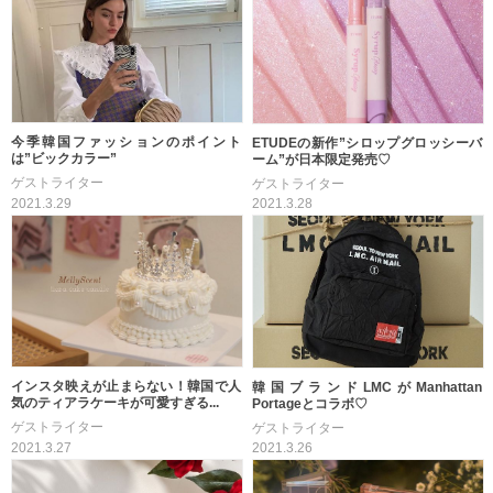
今季韓国ファッションのポイント
ETUDEの新作”シロップグロッシーバ
は”ビックカラー”
ーム”が日本限定発売♡
ゲストライター
ゲストライター
2021.3.29
2021.3.28
インスタ映えが止まらない！韓国で人
韓国ブランドLMCがManhattan
気のティアラケーキが可愛すぎる...
Portageとコラボ♡
ゲストライター
ゲストライター
2021.3.27
2021.3.26