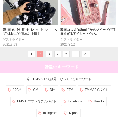
韓国の雑貨セレクトショッ
韓国コスメ”eSpoir”からツイードが可
プ”object”が日本に上陸！
愛すぎるアイシャドウパ...
ゲストライター
ゲストライター
2021.3.13
2021.3.12
1
2
3
4
5
…
21
話題のキーワード
今、EMMARYで話題になっているキーワード
100均
CM
DIY
EFM
EMMARYバイト
EMMARYプレミアムバイト
Facebook
How to
Instagram
K-pop