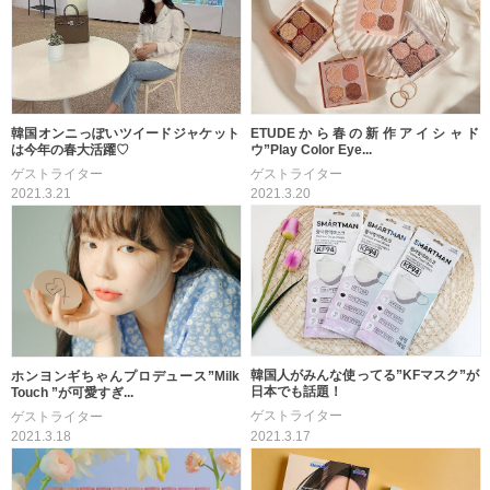
韓国オンニっぽいツイードジャケット
ETUDEから春の新作アイシャド
は今年の春大活躍♡
ウ”Play Color Eye...
ゲストライター
ゲストライター
2021.3.21
2021.3.20
韓国人がみんな使ってる”KFマスク”が
ホンヨンギちゃんプロデュース”Milk
日本でも話題！
Touch ”が可愛すぎ...
ゲストライター
ゲストライター
2021.3.17
2021.3.18