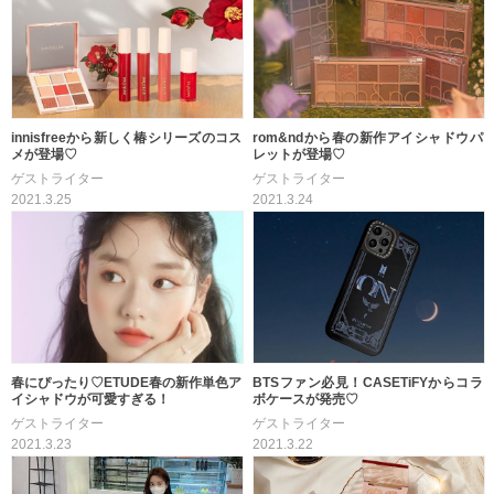
innisfreeから新しく椿シリーズのコス
rom&ndから春の新作アイシャドウパ
メが登場♡
レットが登場♡
ゲストライター
ゲストライター
2021.3.25
2021.3.24
春にぴったり♡ETUDE春の新作単色ア
BTSファン必見！CASETiFYからコラ
イシャドウが可愛すぎる！
ボケースが発売♡
ゲストライター
ゲストライター
2021.3.23
2021.3.22