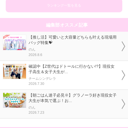
ランキング一覧を見る
編集部オススメ記事
【推し活】可愛いと大容量どちらも叶える現場用
バッグ特集💝
のん
2026.8.6
確認中【Z世代はドトールに行かない!?】現役女
子高生＆女子大生が...
チームシンデレラ
2026.7.30
【朝ごはん迷子必見🌞】グラノーラ好き現役女子
大生が本気で選ぶ！お...
のん
2026.7.23