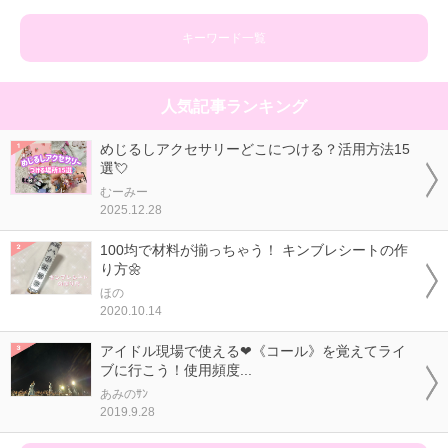
キーワード一覧
人気記事ランキング
めじるしアクセサリーどこにつける？活用方法15
選💘
むーみー
2025.12.28
100均で材料が揃っちゃう！ キンブレシートの作
り方🌼
ほの
2020.10.14
アイドル現場で使える❤《コール》を覚えてライ
ブに行こう！使用頻度...
あみのｻﾝ
2019.9.28