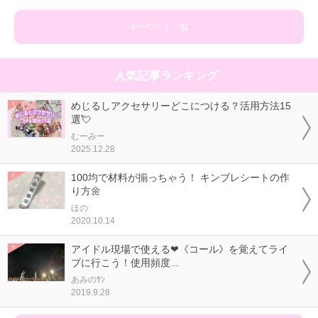
キーワード一覧
人気記事ランキング
めじるしアクセサリーどこにつける？活用方法15
選💘
むーみー
2025.12.28
100均で材料が揃っちゃう！ キンブレシートの作
り方🌼
ほの
2020.10.14
アイドル現場で使える❤《コール》を覚えてライ
ブに行こう！使用頻度...
あみのｻﾝ
2019.9.28