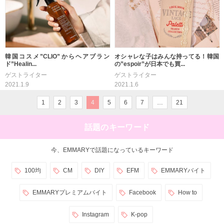
韓国コスメ”CLIO”からヘアブラン
オシャレな子はみんな持ってる！韓国
ド”Healin...
の”espoir”が日本でも買...
ゲストライター
ゲストライター
2021.1.9
2021.1.6
1
2
3
4
5
6
7
…
21
話題のキーワード
今、EMMARYで話題になっているキーワード
100均
CM
DIY
EFM
EMMARYバイト
EMMARYプレミアムバイト
Facebook
How to
Instagram
K-pop