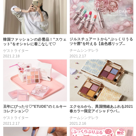
ジルスチュアートから“ぷっくりうる
韓国ファッションの必需品！”スウェ
ツヤ唇”を叶える【血色感リップ...
ット”をオシャレに着こなして♡
チームシンデレラ
ゲストライター
2021.2.17
2021.2.18
丑年にぴったり♡”ETUDE”のミルキー
エクセルから、異国情緒あふれる2021
コレクション♡
春カラー限定アイシャドウパ...
ゲストライター
チームシンデレラ
2021.2.17
2021.2.16