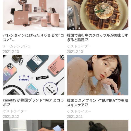
バレンタインにぴったり♡まるで”コ
韓国で流行中のクロッフルが美味しす
スメ”...
ぎると話題♡
チームシンデレラ
ゲストライター
2021.2.13
2021.2.13
casetifyが韓国ブランド”IAB”とコラ
韓国コスメブランド”EUYIRA”で美肌
ボ♡
スキンケア♡
ゲストライター
ゲストライター
2021.2.12
2021.2.11