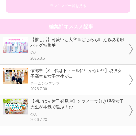
ランキング一覧を見る
編集部オススメ記事
【推し活】可愛いと大容量どちらも叶える現場用
バッグ特集💝
のん
2026.8.6
確認中【Z世代はドトールに行かない!?】現役女
子高生＆女子大生が...
チームシンデレラ
2026.7.30
【朝ごはん迷子必見🌞】グラノーラ好き現役女子
大生が本気で選ぶ！お...
のん
2026.7.23