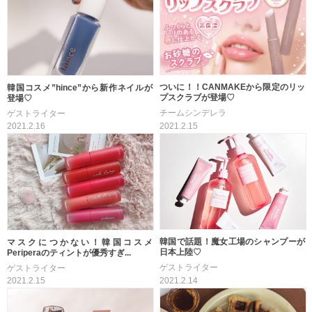
ついに！！CANMAKEから限定のリッ
韓国コスメ”hince”から新作ネイルが
プスクラブが登場♡
登場♡
チームシンデレラ
ゲストライター
2021.2.15
2021.2.16
韓国で話題！魔女工場のシャンプーが
マスクにつかない！韓国コスメ
日本上陸♡
Periperaのティントが優秀すぎ...
ゲストライター
ゲストライター
2021.2.14
2021.2.15