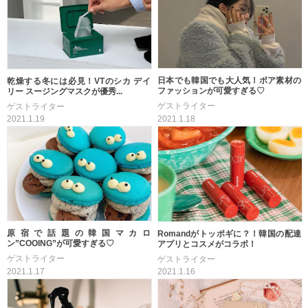
日本でも韓国でも大人気！ボア素材の
乾燥する冬には必見！VTのシカ デイ
ファッションが可愛すぎる♡
リー スージングマスクが優秀...
ゲストライター
ゲストライター
2021.1.18
2021.1.19
原宿で話題の韓国マカロ
Romandがトッポギに？！韓国の配達
ン”COOING”が可愛すぎる♡
アプリとコスメがコラボ！
ゲストライター
ゲストライター
2021.1.17
2021.1.16