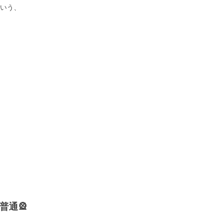
いう、
普通🎡