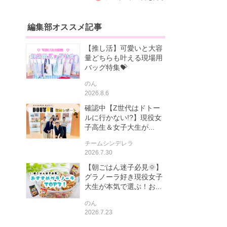
編集部オススメ記事
【推し活】可愛いと大容
量どちらも叶える現場用
バッグ特集💝
のん
2026.8.6
確認中【Z世代はドトー
ルに行かない!?】現役女
子高生＆女子大生が...
チームシンデレラ
2026.7.30
【朝ごはん迷子必見🌞】
グラノーラ好き現役女子
大生が本気で選ぶ！お...
のん
2026.7.23