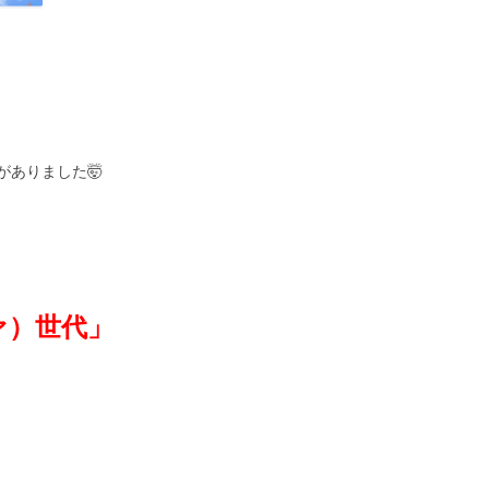
ありました🤯
ァ）世代」