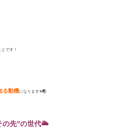
ことです！
知る動機
になります
⭐️🌏
先”の世代🌥️