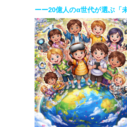
ーー20億人のα世代が選ぶ「未