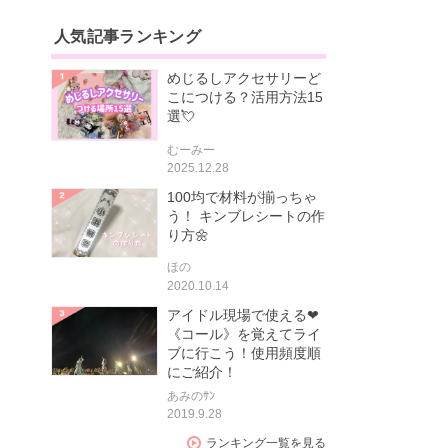
人気記事ランキング
めじるしアクセサリーど
こにつける？活用方法15
選💘
むーみー
2025.12.28
100均で材料が揃っちゃ
う！ キンブレシートの作
り方🌼
ほの
2020.10.14
アイドル現場で使える❤
《コール》を覚えてライ
ブに行こう！使用頻度順
にご紹介！
あみのｻﾝ
2019.9.28
ランキング一覧を見る