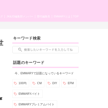
ング
JK&JD編集部メンバー
歴代編集長
EMMARYとは
TOP
キーワード検索
世
話題のキーワード
今、EMMARYで話題になっているキーワード
100均
CM
DIY
EFM
EMMARYバイト
️
EMMARYプレミアムバイト