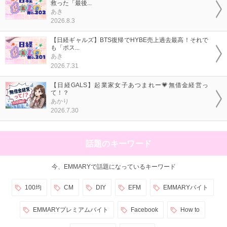
救った「最後...
あき
2026.8.3
【日経ギャルズ】BTS復帰でHYBE売上過去最高！それで
も「ポス...
あき
2026.7.31
【日経GALS】起業家女子あつまれー💗無借金経営っ
て！？
あかり
2026.7.30
話題のキーワード
今、EMMARYで話題になっているキーワード
100均
CM
DIY
EFM
EMMARYバイト
EMMARYプレミアムバイト
Facebook
How to