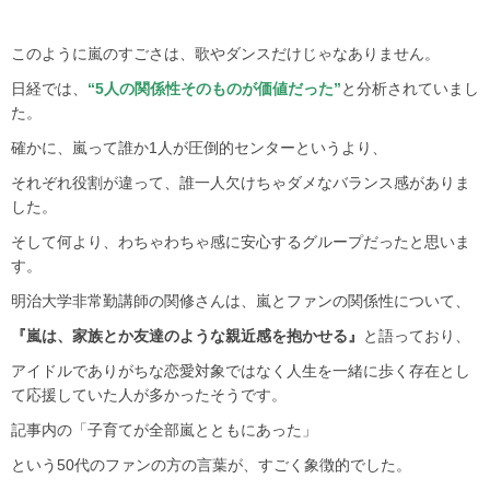
このように嵐のすごさは、歌やダンスだけじゃなありません。
日経では、
“5人の関係性そのものが価値だった”
と分析されていまし
た。
確かに、嵐って誰か1人が圧倒的センターというより、
それぞれ役割が違って、誰一人欠けちゃダメなバランス感がありま
した。
そして何より、わちゃわちゃ感に安心するグループだったと思いま
す。
明治大学非常勤講師の関修さんは、嵐とファンの関係性について、
『嵐は、家族とか友達のような親近感を抱かせる』
と語っており、
アイドルでありがちな恋愛対象ではなく人生を一緒に歩く存在とし
て応援していた人が多かったそうです。
記事内の「子育てが全部嵐とともにあった」
という50代のファンの方の言葉が、すごく象徴的でした。