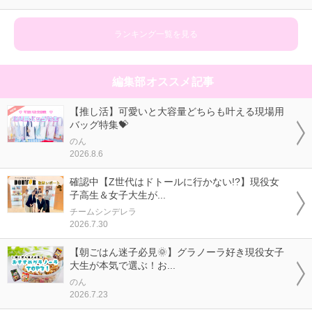
ランキング一覧を見る
編集部オススメ記事
【推し活】可愛いと大容量どちらも叶える現場用
バッグ特集💝
のん
2026.8.6
確認中【Z世代はドトールに行かない!?】現役女
子高生＆女子大生が...
チームシンデレラ
2026.7.30
【朝ごはん迷子必見🌞】グラノーラ好き現役女子
大生が本気で選ぶ！お...
のん
2026.7.23