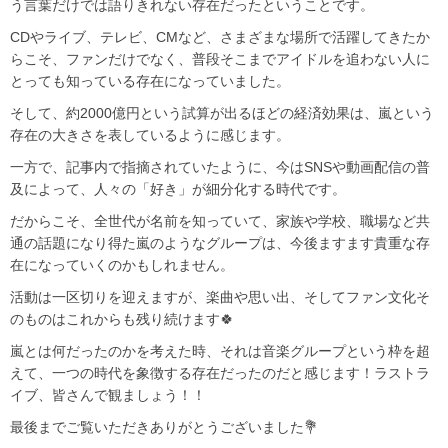
う言葉だけでは語りきれない存在だったということです。
CDやライブ、テレビ、CMなど、さまざまな場所で活躍してきたか
らこそ、ファンだけでなく、普段そこまでアイドルを追わない人に
とっても知っている存在になっていました。
そして、約2000億円という試算が出るほどの経済効果は、嵐という
存在の大きさを表しているように感じます。
一方で、記事内で指摘されていたように、今はSNSや動画配信の普
及によって、人々の「好き」が細分化する時代です。
だからこそ、全世代が名前を知っていて、家族や学校、職場など共
通の話題になり得た嵐のようなグループは、今後ますます貴重な存
在になっていくのかもしれません。
活動は一区切りを迎えますが、楽曲や思い出、そしてファン文化そ
のものはこれからも残り続けます🍀
嵐とは何だったのかを考えた時、それは音楽グループという枠を超
えて、一つの時代を象徴する存在だったのだと感じます！ラストラ
イブ、皆さんで観ましょう！！
最後までご覧いただきありがとうございました💐