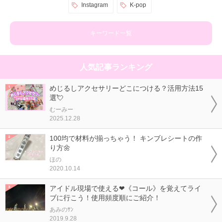
Instagram
K-pop
キーワード一覧
人気記事ランキング
めじるしアクセサリーどこにつける？活用方法15
選💘
むーみー
2025.12.28
100均で材料が揃っちゃう！ キンブレシートの作
り方🌼
ほの
2020.10.14
アイドル現場で使える❤《コール》を覚えてライ
ブに行こう！使用頻度順にご紹介！
あみのｻﾝ
2019.9.28