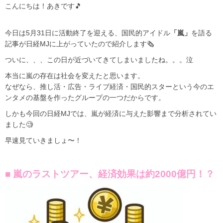
こんにちは！あきです🎵
今日は5月31日に活動終了を迎える、国民的アイドル
「嵐」
を語る
記事が日経MJに上がっていたので紹介します🗞️
ついに、、、この日が近づいてきてしまいましたね。。。泣
本当に嵐の存在は社会を変えたと思います。
なぜなら、推し活・広告・ライブ経済・国民的スターという今のエ
ンタメの基盤を作ったグループの一つだからです。
しかも今回の日経MJでは、嵐が経済に与えた影響まで分析されてい
ました🧐
早速見ていきましょ〜！
■ 嵐のラストツアー、経済効果は約2000億円！？