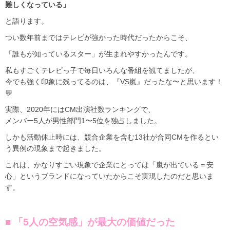
難しくなっている」
と語ります。
つい数年前まではテレビが強かった時代だったからこそ、
「誰もが知っているスター」が生まれやすかったんです。
私もすごくテレビっ子で毎日いろんな番組を観てましたが、
今でも強く印象に残ってるのは、『VS嵐』だったな〜と思います！
💬
実際、2020年にはCM出演社数ランキングで、
メンバー5人が男性部門1〜5位を独占しました。
しかも活動休止時には、競合企業を含む13社が合同CMを作るとい
う異例の現象まで起きました。
これは、かなりすごい現象で企業にとっては「嵐が出ている＝安
心」というブランドになっていたからこそ実現したのだと思いま
す。
■ 「5人の空気感」が最大の価値だった