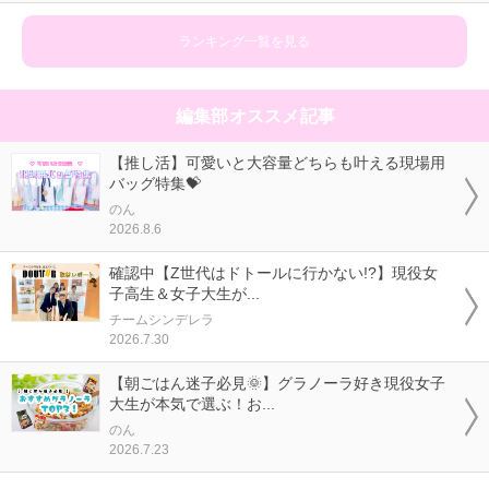
ランキング一覧を見る
編集部オススメ記事
【推し活】可愛いと大容量どちらも叶える現場用
バッグ特集💝
のん
2026.8.6
確認中【Z世代はドトールに行かない!?】現役女
子高生＆女子大生が...
チームシンデレラ
2026.7.30
【朝ごはん迷子必見🌞】グラノーラ好き現役女子
大生が本気で選ぶ！お...
のん
2026.7.23