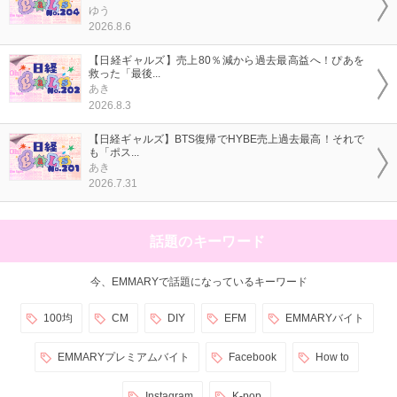
ゆう
2026.8.6
【日経ギャルズ】売上80％減から過去最高益へ！ぴあを
救った「最後...
あき
2026.8.3
【日経ギャルズ】BTS復帰でHYBE売上過去最高！それで
も「ポス...
あき
2026.7.31
話題のキーワード
今、EMMARYで話題になっているキーワード
100均
CM
DIY
EFM
EMMARYバイト
EMMARYプレミアムバイト
Facebook
How to
Instagram
K-pop