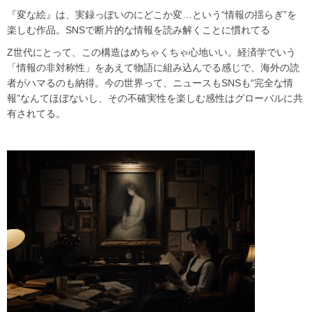
『変な絵』は、実録っぽいのにどこか変…という“情報の揺らぎ”を
楽しむ作品。SNSで断片的な情報を読み解くことに慣れてる
Z世代にとって、この構造はめちゃくちゃ心地いい。経済学でいう
「情報の非対称性」をあえて物語に組み込んでる感じで、海外の読
者がハマるのも納得。今の世界って、ニュースもSNSも“完全な情
報”なんてほぼないし、その不確実性を楽しむ感性はグローバルに共
有されてる。