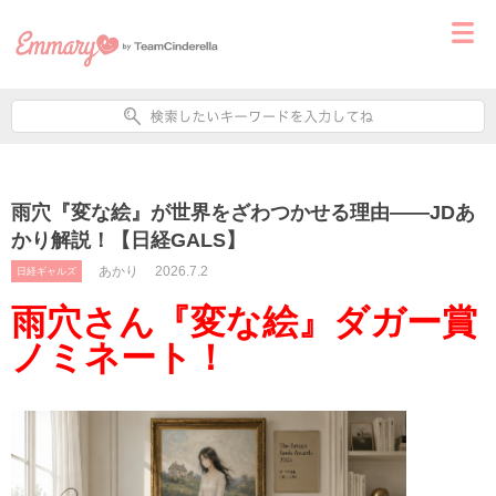
雨穴『変な絵』が世界をざわつかせる理由——JDあ
かり解説！【日経GALS】
あかり
2026.7.2
日経ギャルズ
雨穴さん『変な絵』ダガー賞
ノミネート！