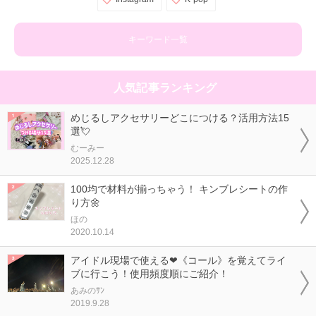
キーワード一覧
人気記事ランキング
めじるしアクセサリーどこにつける？活用方法15
選💘
むーみー
2025.12.28
100均で材料が揃っちゃう！ キンブレシートの作
り方🌼
ほの
2020.10.14
アイドル現場で使える❤《コール》を覚えてライ
ブに行こう！使用頻度順にご紹介！
あみのｻﾝ
2019.9.28