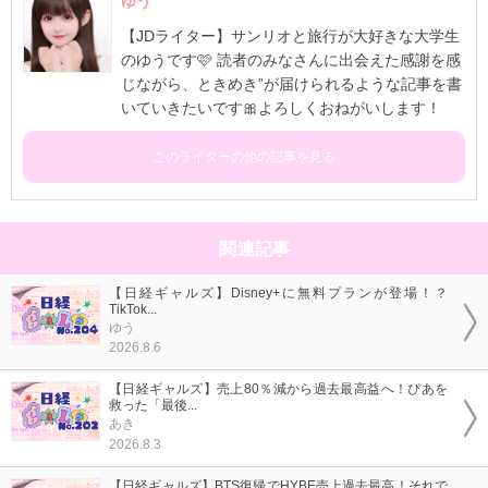
ゆう
【JDライター】サンリオと旅行が大好きな大学生
のゆうです🩷 読者のみなさんに出会えた感謝を感
じながら、ときめき”が届けられるような記事を書
いていきたいです🎀よろしくおねがいします！
このライターの他の記事を見る
関連記事
【日経ギャルズ】Disney+に無料プランが登場！？
TikTok...
ゆう
2026.8.6
【日経ギャルズ】売上80％減から過去最高益へ！ぴあを
救った「最後...
あき
2026.8.3
【日経ギャルズ】BTS復帰でHYBE売上過去最高！それで