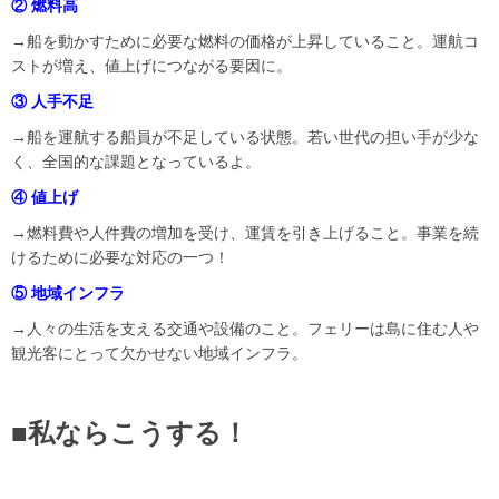
② 燃料高
→船を動かすために必要な燃料の価格が上昇していること。運航コ
ストが増え、値上げにつながる要因に。
③ 人手不足
→船を運航する船員が不足している状態。若い世代の担い手が少な
く、全国的な課題となっているよ。
④ 値上げ
→燃料費や人件費の増加を受け、運賃を引き上げること。事業を続
けるために必要な対応の一つ！
⑤ 地域インフラ
→人々の生活を支える交通や設備のこと。フェリーは島に住む人や
観光客にとって欠かせない地域インフラ。
■私ならこうする！