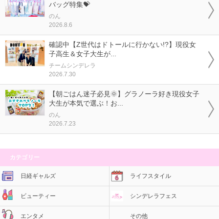
バッグ特集💝
のん
2026.8.6
確認中【Z世代はドトールに行かない!?】現役女
子高生＆女子大生が...
チームシンデレラ
2026.7.30
【朝ごはん迷子必見🌞】グラノーラ好き現役女子
大生が本気で選ぶ！お...
のん
2026.7.23
カテゴリー
日経ギャルズ
ライフスタイル
ビューティー
シンデレラフェス
エンタメ
その他