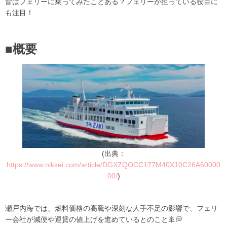
皆はフェリーに乗ってみたことある？フェリーが担っている役目に
も注目！
■概要
(出典：
https://www.nikkei.com/article/DGXZQOCC177M40X10C26A60000
00/
)
瀬戸内海では、燃料価格の高騰や深刻な人手不足の影響で、フェリ
ー会社が減便や運賃の値上げを進めているとのこと🚢💭