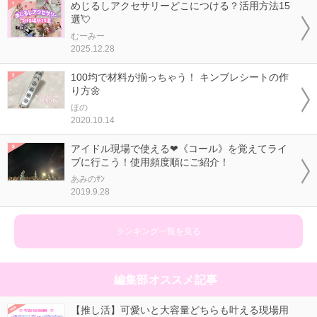
めじるしアクセサリーどこにつける？活用方法15
選💘
むーみー
2025.12.28
100均で材料が揃っちゃう！ キンブレシートの作
り方🌼
ほの
2020.10.14
アイドル現場で使える❤《コール》を覚えてライ
ブに行こう！使用頻度順にご紹介！
あみのｻﾝ
2019.9.28
ランキング一覧を見る
編集部オススメ記事
【推し活】可愛いと大容量どちらも叶える現場用