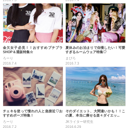
2016.7.5
2016.7.4
金欠女子必見！！おすすめプチプラ
夏休みのお泊まりで自慢したい！可愛
SHOP＆通販特集☆
すぎるルームウェア特集♡
ろーり
まぴろ
2016.7.4
2016.7.3
チェキを使って憧れの人と急接近♡お
そのダイエット、大間違いかも！！こ
すすめポーズ特集！
の夏、本当に痩せる楽々ダイエッ...
ろーり
JKライター研究生
2016.7.2
2016.6.29