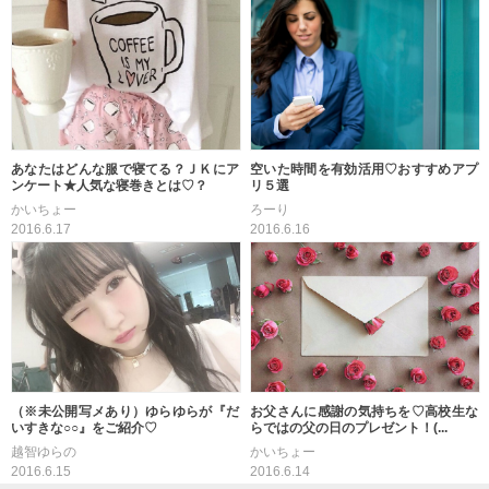
あなたはどんな服で寝てる？ＪＫにア
空いた時間を有効活用♡おすすめアプ
ンケート★人気な寝巻きとは♡？
リ５選
かいちょー
ろーり
2016.6.17
2016.6.16
（※未公開写メあり）ゆらゆらが『だ
お父さんに感謝の気持ちを♡高校生な
いすきな○○』をご紹介♡
らではの父の日のプレゼント！(...
越智ゆらの
かいちょー
2016.6.15
2016.6.14