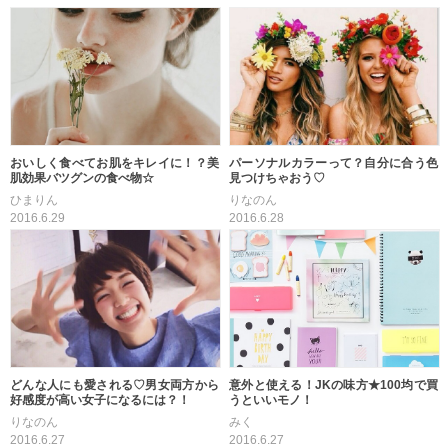
おいしく食べてお肌をキレイに！？美
パーソナルカラーって？自分に合う色
肌効果バツグンの食べ物☆
見つけちゃおう♡
ひまりん
りなのん
2016.6.29
2016.6.28
どんな人にも愛される♡男女両方から
意外と使える！JKの味方★100均で買
好感度が高い女子になるには？！
うといいモノ！
りなのん
みく
2016.6.27
2016.6.27