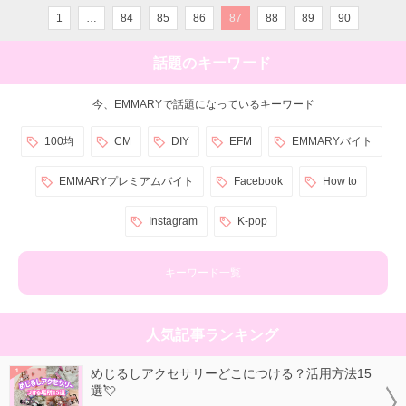
1
…
84
85
86
87
88
89
90
話題のキーワード
今、EMMARYで話題になっているキーワード
100均
CM
DIY
EFM
EMMARYバイト
EMMARYプレミアムバイト
Facebook
How to
Instagram
K-pop
キーワード一覧
人気記事ランキング
めじるしアクセサリーどこにつける？活用方法15
選💘