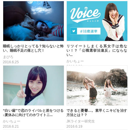
睡眠しっかりとってる？知らないと怖
リツイートしまくる系女子は危な
い、睡眠不足の落とし穴！
い！？「公職選挙法違反」にならな
い...
まぴろ
かいちょー
2016.6.25
2016.6.22
“白い歯”で恋のライバルと差をつける
できると憂鬱…。素早くニキビを治す
♪夏休みに向けてのホワイトニ...
方法とは？？
かいちょー
JKライター研究生
2016.6.21
2016.6.19