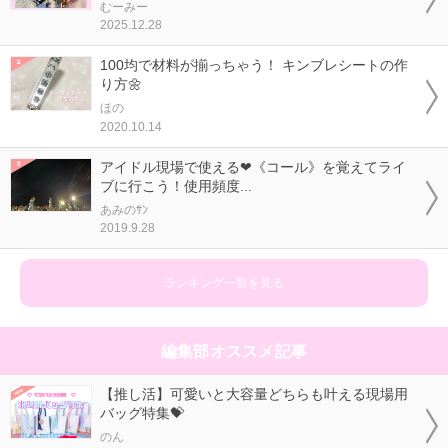
むーみー
2025.12.28
100均で材料が揃っちゃう！ キンブレシートの作
り方🌼
ほの
2020.10.14
アイドル現場で使える❤《コール》を覚えてライ
ブに行こう！使用頻度...
あみのｻﾝ
2019.9.28
ランキング一覧を見る
編集部オススメ記事
【推し活】可愛いと大容量どちらも叶える現場用
バッグ特集💝
のん