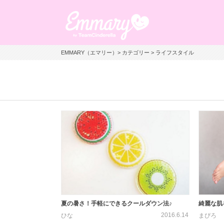
EMMARY（エマリー）
>
カテゴリー
> ライフスタイル
夏の暑さ！手軽にできるクールダウン法♪
綺麗な肌
2016.6.14
ひな
まぴろ