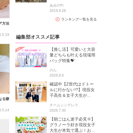
あみのｻﾝ
2019.9.28
ランキング一覧を見る
ア方法
6.5.19
編集部オススメ記事
【推し活】可愛いと大容
量どちらも叶える現場用
バッグ特集💝
のん
2026.8.6
確認中【Z世代はドトー
ルに行かない!?】現役女
子高生＆女子大生が...
なる癖
チームシンデレラ
6.5.14
2026.7.30
【朝ごはん迷子必見🌞】
グラノーラ好き現役女子
大生が本気で選ぶ！お...