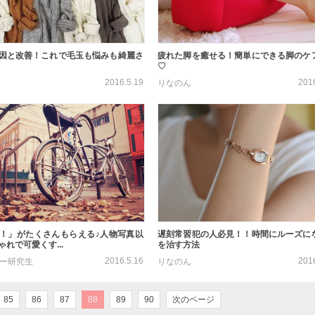
因と改善！これで毛玉も悩みも綺麗さ
疲れた脚を癒せる！簡単にできる脚のケ
♡
2016.5.19
201
りなのん
！」がたくさんもらえる♪人物写真以
遅刻常習犯の人必見！！時間にルーズに
れで可愛くす...
を治す方法
2016.5.16
201
ター研究生
りなのん
85
86
87
88
89
90
次のページ