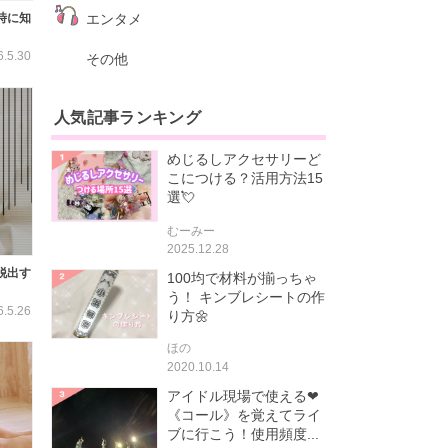
時に知
エンタメ
6.5.30
その他
人気記事ランキング
めじるしアクセサリーど
こにつける？活用方法15
選💘
むーみー
2025.12.28
脱出す
100均で材料が揃っちゃ
う！ キンブレシートの作
6.5.26
り方🌼
ほの
2020.10.14
アイドル現場で使える❤
《コール》を覚えてライ
ブに行こう！使用頻度...