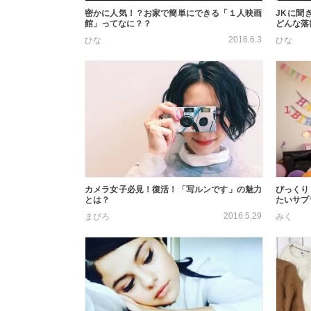
密かに人気！？お家で簡単にできる「１人映画
JKに聞
館」ってなに？？
どんな落書
2016.6.3
ひな
ひな
カメラ女子必見！復活！「写ルンです」の魅力
びっくり
とは？
たいサプ
2016.5.29
まぴろ
みく