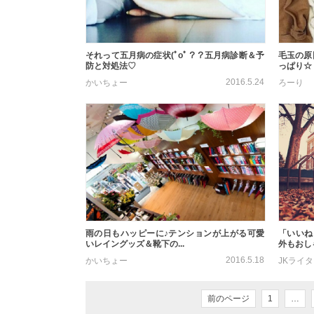
それって五月病の症状(ﾟoﾟ？？五月病診断＆予
毛玉の原
防と対処法♡
っぱり☆
2016.5.24
かいちょー
ろーり
雨の日もハッピーに♪テンションが上がる可愛
「いいね
いレイングッズ＆靴下の...
外もおしゃ
2016.5.18
かいちょー
JKライ
前のページ
1
…