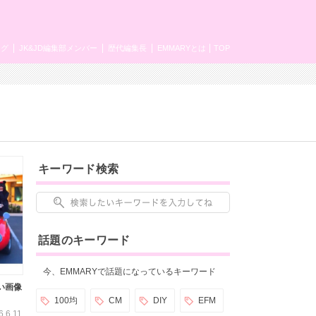
ング
JK&JD編集部メンバー
歴代編集長
EMMARYとは
TOP
キーワード検索
話題のキーワード
今、EMMARYで話題になっているキーワード
い画像
100均
CM
DIY
EFM
6.6.11