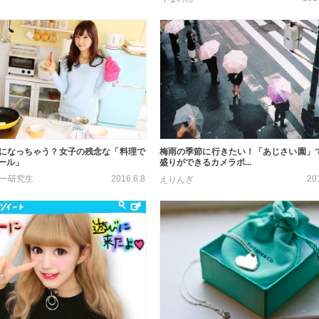
になっちゃう？女子の残念な「料理で
梅雨の季節に行きたい！「あじさい園」で
ール」
盛りができるカメラポ...
2016.6.8
20
ター研究生
えりんぎ