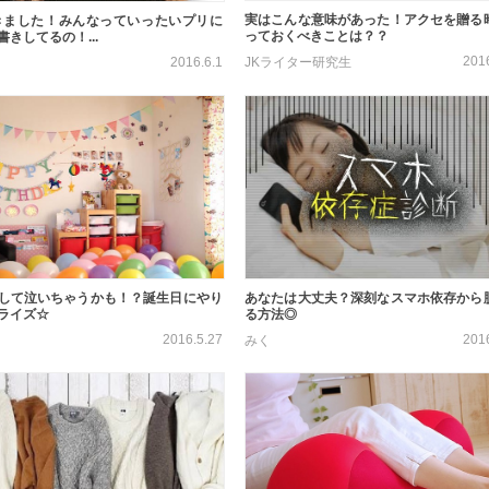
実はこんな意味があった！アクセを贈る
きました！みんなっていったいプリに
っておくべきことは？？
きしてるの！...
201
JKライター研究生
2016.6.1
して泣いちゃうかも！？誕生日にやり
あなたは大丈夫？深刻なスマホ依存から
ライズ☆
る方法◎
2016.5.27
201
みく