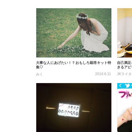
自己満足
大事な人にあげたい！？おもしろ栽培キット特
きるアピ
集♡
2016.6.11
JKライ
みく