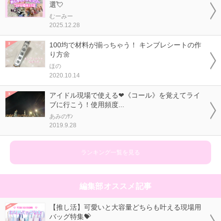
選💘
むーみー
2025.12.28
100均で材料が揃っちゃう！ キンブレシートの作
り方🌼
ほの
2020.10.14
アイドル現場で使える❤《コール》を覚えてライ
ブに行こう！使用頻度...
あみのｻﾝ
2019.9.28
ランキング一覧を見る
編集部オススメ記事
【推し活】可愛いと大容量どちらも叶える現場用
バッグ特集💝