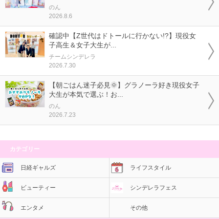
のん
2026.8.6
確認中【Z世代はドトールに行かない!?】現役女
子高生＆女子大生が...
チームシンデレラ
2026.7.30
【朝ごはん迷子必見🌞】グラノーラ好き現役女子
大生が本気で選ぶ！お...
のん
2026.7.23
カテゴリー
日経ギャルズ
ライフスタイル
ビューティー
シンデレラフェス
エンタメ
その他