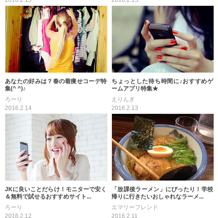
2016.2.15
2016.2.15
あなたの好みは？春の着痩せコーデ特
ちょっとした待ち時間に♪おすすめゲ
集(^ ^)♪
ームアプリ特集★
ろーり
えりんぎ
2016.2.14
2016.2.13
JKに良いことだらけ！モニターで安く
「放課後ラーメン」にぴったり！学校
＆無料で試せるおすすめサイト...
帰りに行きたいおしゃれなラーメ...
ろーり
エマリーフレンド
2016.2.12
2016.2.11