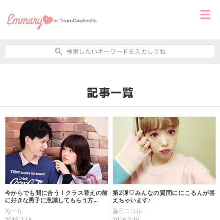
今からでも間に合う！クラス替えの前
第2弾♡みんなの質問ににこるんが答
に好きな男子に意識してもらう方...
えちゃいます♪
ろーり
藤田ニコル