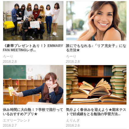
《豪華プレゼントあり！》EMMARY
誰にでもなれる♪「リア充女子」にな
FAN MEETINGレポ...
る方法★
ろーり
ろーり
2016.2.8
2016.2.8
休み時間に大白熱！？学校で流行って
気分よく春休みを迎えよう★期末テス
いるおすすめアプリ★
トで好成績をとる勉強の学習方法...
エマリーフレンド
えりんぎ
2016.2.7
2016.2.6