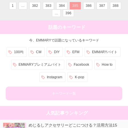
1
…
382
383
384
385
386
387
388
…
396
話題のキーワード
今、EMMARYで話題になっているキーワード
100均
CM
DIY
EFM
EMMARYバイト
EMMARYプレミアムバイト
Facebook
How to
Instagram
K-pop
キーワード一覧
人気記事ランキング
めじるしアクセサリーどこにつける？活用方法15