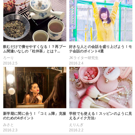
飲むだけで痩せやすくなる！？再ブー
好きな人との会話を盛り上げよう！モ
ム間違いなしの「杜仲茶」とは？...
テ会話のポイント4選
ろーり
JKライター研究生
2016.2.5
2016.2.4
新学期に間に合う！「コミュ障」克服
学校でも使える！スッピンのように見
のための4ポイント
えるメイク方法♪
みさと
えりんぎ
2016.2.3
2016.2.2