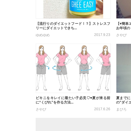
【流行りのダイエットフード！？】ストレスフ
【♥︎簡
リーにダイエットできち...
お年頃のＪ
2017.9.23
ゆめゆめ
さやぴ
ビキニをキレイに着たい子必見♡♥夏が来る前
夏までに
に“くびれ”を作る方法...
の”ダイエ
2017.6.26
さやぴ
まぴろ