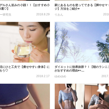
デルさん並みの小顔！！【おすすめ小
家にあるものを使ってできる【脚やせマ
3選♡】
ジ】方法をご紹介♥
2018.8.29
201
ター研究生
りおん
活にひと工夫で【痩せやすい身体】に
ダイエットに効果抜群？！【朝のランニ
おう♡
がおすすめの理由♥+....
2018.2.17
2017.
ゆめゆめ