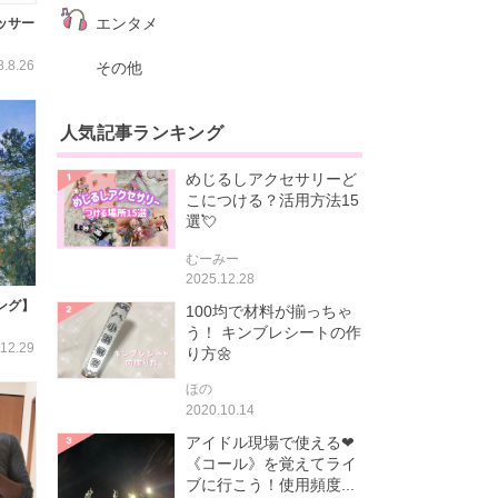
エンタメ
ッサー
8.8.26
その他
人気記事ランキング
めじるしアクセサリーど
こにつける？活用方法15
選💘
むーみー
2025.12.28
ング】
100均で材料が揃っちゃ
う！ キンブレシートの作
12.29
り方🌼
ほの
2020.10.14
アイドル現場で使える❤
《コール》を覚えてライ
ブに行こう！使用頻度...