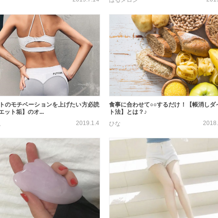
トのモチベーションを上げたい方必読
食事に合わせて○○するだけ！【帳消しダ
ット垢】のオ...
ト法】とは？♪
2019.1.4
2018.
。
ひな