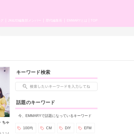
ング
JK&JD編集部メンバー
歴代編集長
EMMARYとは
TOP
キーワード検索
話題のキーワード
今、EMMARYで話題になっているキーワード
・ちゃ
100均
CM
DIY
EFM
9.2.14