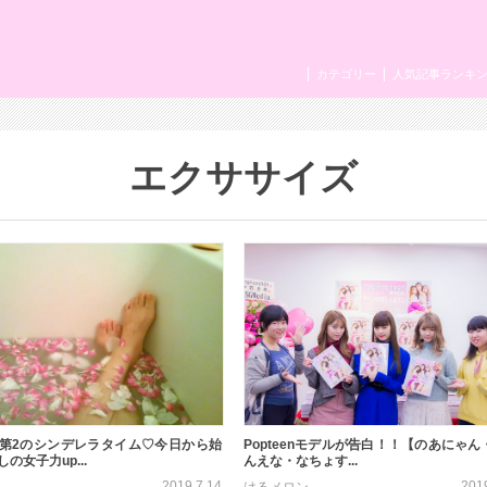
カテゴリー
人気記事ランキ
エクササイズ
第2のシンデレラタイム♡今日から始
Popteenモデルが告白！！【のあにゃん
の女子力up...
んえな・なちょす...
2019.7.14
201
はるメロン