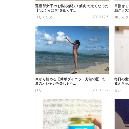
運動部女子のお悩み解決！筋肉で太くなった
目指せモ
【“ふくらはぎ”を細くす...
顔グッズ
2018.12.5
リリアンヌ
JKライ
今から始める【簡単ダイエット方法5選】で、
毎日の生
夏のオシャレを楽しもう...
変えちゃ
2018.5.27
ひな
まい