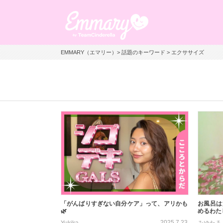
EMMARY（エマリー）
>
話題のキーワード
> エクササイズ
「がんばりすぎない自分ケア」って、アリかも
お風呂は
🌿
めるわたし
2025.7.23
Yukika
みゆたろ