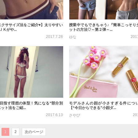
単エクササイズ法をご紹介♥︎】太りやすい
授業中でもできちゃう♪『簡単こっそり
Ｋがや...
ットの方法♡～第２弾～...
2017.7.28
201
ゆな
目指す理想の体型！気になる“部分別
モデルさんの顔が小さすぎる件につ
ット法をご紹...
【“今日からできる”小顔ダ...
2017.6.13
20
さやぴ
1
2
次のページ