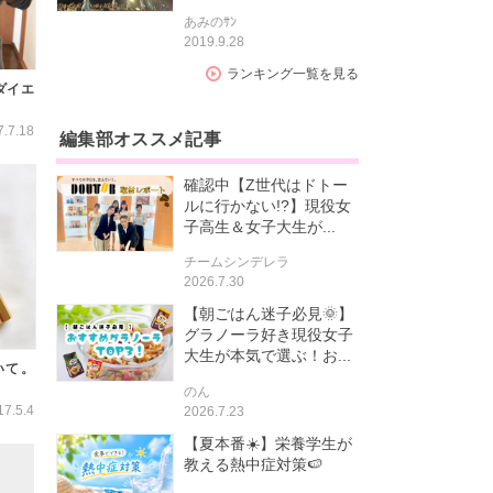
あみのｻﾝ
2019.9.28
ランキング一覧を見る
ダイエ
7.7.18
編集部オススメ記事
確認中【Z世代はドトー
ルに行かない!?】現役女
子高生＆女子大生が...
チームシンデレラ
2026.7.30
【朝ごはん迷子必見🌞】
グラノーラ好き現役女子
大生が本気で選ぶ！お...
いて。
のん
17.5.4
2026.7.23
【夏本番☀️】栄養学生が
教える熱中症対策🍉