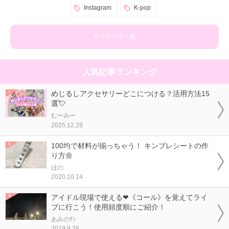
Instagram
K-pop
キーワード一覧
人気記事ランキング
めじるしアクセサリーどこにつける？活用方法15
選💘
むーみー
2025.12.28
100均で材料が揃っちゃう！ キンブレシートの作
り方🌼
ほの
2020.10.14
アイドル現場で使える❤《コール》を覚えてライ
ブに行こう！使用頻度順にご紹介！
あみのｻﾝ
2019.9.28