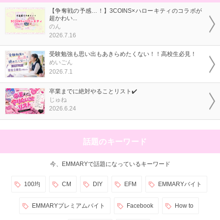
【争奪戦の予感…！】3COINS×ハローキティのコラボが
超かわい...
のん
2026.7.16
受験勉強も思い出もあきらめたくない！！高校生必見！
めいごん
2026.7.1
卒業までに絶対やることリスト✔️
じゅね
2026.6.24
話題のキーワード
今、EMMARYで話題になっているキーワード
100均
CM
DIY
EFM
EMMARYバイト
EMMARYプレミアムバイト
Facebook
How to