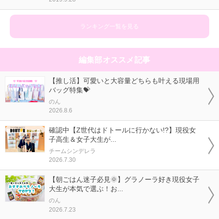
ランキング一覧を見る
編集部オススメ記事
【推し活】可愛いと大容量どちらも叶える現場用
バッグ特集💝
のん
2026.8.6
確認中【Z世代はドトールに行かない!?】現役女
子高生＆女子大生が...
チームシンデレラ
2026.7.30
【朝ごはん迷子必見🌞】グラノーラ好き現役女子
大生が本気で選ぶ！お...
のん
2026.7.23