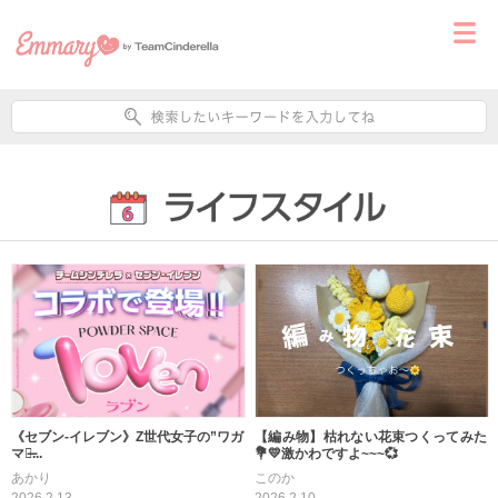
【編み物】枯れない花束つくってみた
《セブン-イレブン》Z世代女子の”ワガ
💐💛激かわですよ~~~💞
ママ̶...
このか
あかり
2026.2.10