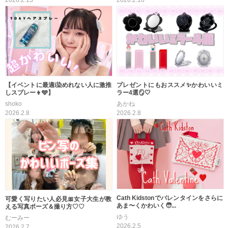
2026.2.13
【イベントに最適❕染めれない人に激推
プレゼントにもおススメ✨かわいいミ
しスプレー👦🩵】
ラー4選🪞🤍
shoko
あかね
2026.2.8
2026.2.8
Cath Kidstonでバレンタインをさらに
可愛く写りたい人必見🎀女子大生が教
あま〜くかわいく🧑...
える写真ポーズ＆撮り方♡♡
ゆう
むーみー
2026.2.5
2026.2.7