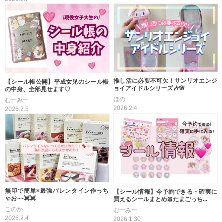
推し活に必要不可欠！サンリオエンジ
【シール帳公開】平成女児のシール帳
ョイアイドルシリーズ🎶🌸
の中身、全部見せます♡
ほの
むーみー
2026.2.4
2026.2.5
無印で簡単×最強バレンタイン作っち
【シール情報】今予約できる・確実に
ゃお~~💓💓
買えるシールまとめ🎀たまごっち...
このか
むーみー
2026.2.4
2026.1.30