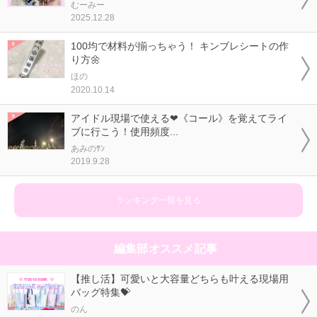
むーみー
2025.12.28
100均で材料が揃っちゃう！ キンブレシートの作
り方🌼
ほの
2020.10.14
アイドル現場で使える❤《コール》を覚えてライ
ブに行こう！使用頻度...
あみのｻﾝ
2019.9.28
ランキング一覧を見る
編集部オススメ記事
【推し活】可愛いと大容量どちらも叶える現場用
バッグ特集💝
のん