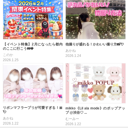
【イベント特集】2月になったら都内
他撮りが盛れる！かわいい撮り方📸💘
のここに行こう🚃🍓
あかね
このか
2026.1.24
2026.1.25
リボンマフラープリが可愛すぎる！🎀
mikko《Lil ala mode》のポップアッ
💘
プ @渋谷♡ ...
あかね
むーみー
2026.1.22
2026.1.22