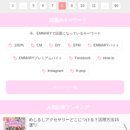
1
…
5
6
7
8
9
10
11
…
90
話題のキーワード
今、EMMARYで話題になっているキーワード
100均
CM
DIY
EFM
EMMARYバイト
EMMARYプレミアムバイト
Facebook
How to
Instagram
K-pop
キーワード一覧
人気記事ランキング
めじるしアクセサリーどこにつける？活用方法15
選💘