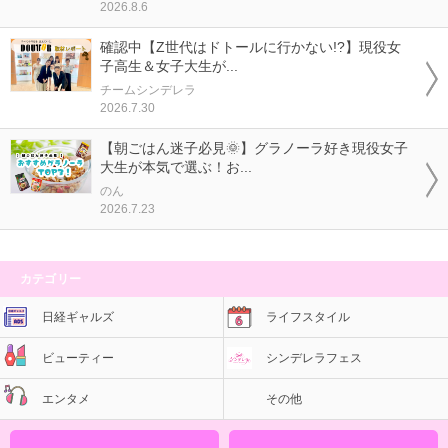
2026.8.6
確認中【Z世代はドトールに行かない!?】現役女
子高生＆女子大生が...
チームシンデレラ
2026.7.30
【朝ごはん迷子必見🌞】グラノーラ好き現役女子
大生が本気で選ぶ！お...
のん
2026.7.23
カテゴリー
日経ギャルズ
ライフスタイル
ビューティー
シンデレラフェス
エンタメ
その他