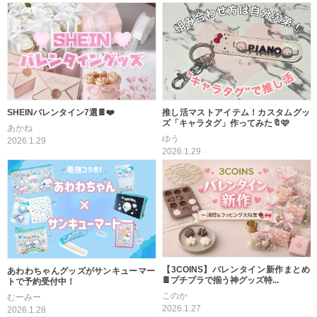
SHEINバレンタイン7選🍫❤️
推し活マストアイテム！カスタムグッ
ズ「キャラタグ」作ってみた🔖🩷
あかね
ゆう
2026.1.29
2026.1.29
【3COINS】バレンタイン新作まとめ
あわわちゃんグッズがサンキューマー
🍫プチプラで揃う神グッズ特...
トで予約受付中！
このか
むーみー
2026.1.27
2026.1.28