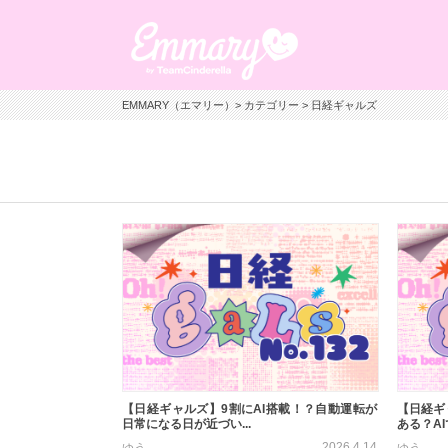
EMMARY（エマリー）
>
カテゴリー
> 日経ギャルズ
【日経ギャルズ】9割にAI搭載！？自動運転が
【日経ギ
日常になる日が近づい...
ある？AI
2026.4.14
ゆう
ゆう