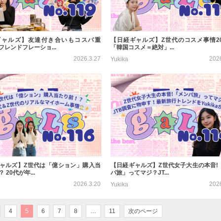
ギャルズ】友達付き合いもコスパ重
【日経ギャルズ】Z世代のコスメ事情20
フレンドフレーショ...
「韓国コスメ＝絶対」...
2026.3.27
202
Yukika
ャルズ】Z世代は「億ション」購入当
【日経ギャルズ】Z世代女子大生の本音!
 20代が年...
パ旅」ってマジ？JT...
2026.3.20
202
Yukika
4
5
6
7
8
…
11
次のページ