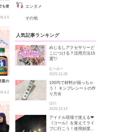
エンタメ
でも使
26.4.5
その他
人気記事ランキング
めじるしアクセサリーど
こにつける？活用方法15
選💘
むーみー
2025.12.28
話題の
100均で材料が揃っちゃ
う！ キンブレシートの作
26.4.2
り方🌼
ほの
2020.10.14
アイドル現場で使える❤
《コール》を覚えてライ
ブに行こう！使用頻度...