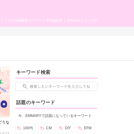
ング
JK&JD編集部メンバー
歴代編集長
EMMARYとは
TOP
キーワード検索
話題のキーワード
今、EMMARYで話題になっているキーワード
どうな
100均
CM
DIY
EFM
6.4.12