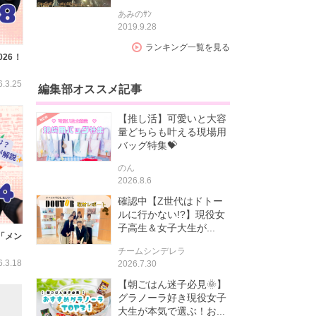
あみのｻﾝ
2019.9.28
ランキング一覧を見る
26！
6.3.25
編集部オススメ記事
【推し活】可愛いと大容
量どちらも叶える現場用
バッグ特集💝
のん
2026.8.6
確認中【Z世代はドトー
ルに行かない!?】現役女
子高生＆女子大生が...
「メン
チームシンデレラ
6.3.18
2026.7.30
【朝ごはん迷子必見🌞】
グラノーラ好き現役女子
大生が本気で選ぶ！お...