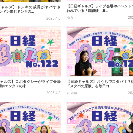
【日経ギャルズ】ライブ会場やイベント
ギャルズ】ドンキの成長がヤバすぎ
われている「顔認証」👤...
ンドン進むドンキの...
20
ゆう
2026.4.6
ャルズ】ロボタクシーがライブ会場
【日経ギャルズ】おうちでスタバ！？
×エンタメの未...
「スタバの原液」を毎日コ...
2026.4.3
20
Yukika