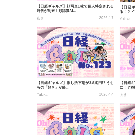
【日経ギャルズ】顔写真1枚で個人特定される
【日経
時代が到来！顔認識AI...
る！？ド
2026.4.7
あき
Yukika
【日経ギャルズ】推し活市場が3.8兆円!? うち
【日経ギ
らの「好き」が経...
に！？移動
2026.4.4
Yukika
あき