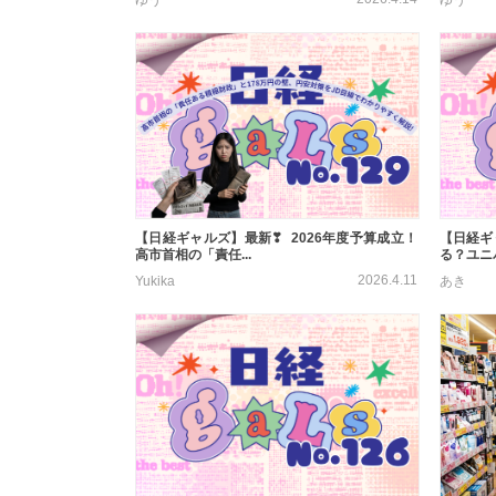
【日経ギャルズ】最新❣ 2026年度予算成立！
【日経ギ
高市首相の「責任...
る？ユニバ
2026.4.11
Yukika
あき