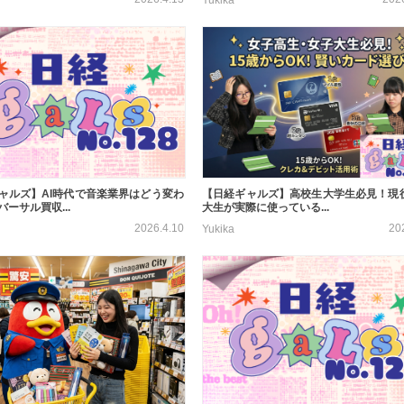
ャルズ】AI時代で音楽業界はどう変わ
【日経ギャルズ】高校生大学生必見！現
ーサル買収...
大生が実際に使っている...
2026.4.10
20
Yukika