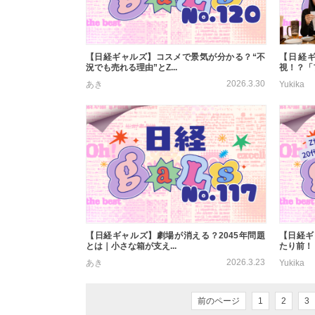
【日経ギャルズ】コスメで景気が分かる？“不
【日経
況でも売れる理由”とZ...
視！？「
2026.3.30
あき
Yukika
【日経ギャルズ】劇場が消える？2045年問題
【日経ギ
とは｜小さな箱が支え...
たり前！？
2026.3.23
あき
Yukika
前のページ
1
2
3