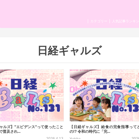
カテゴリー
人気記事ランキ
日経ギャルズ
ャルズ】”エビデンス”って使ったこと
【日経ギャルズ】給食の完食指導って
で普及され...
の!? 令和の時代に「完...
2026.4.13
202
Yukika